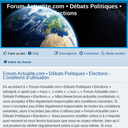
Forum-Actualite.com • Débats Politiques •
Elections
Faire un don
FAQ
S’enregistrer
Connexion
Mode sombre
Index du forum
Forum-Actualite.com • Débats Politiques • Elections -
Conditions d’utilisation
En accédant à « Forum-Actualite.com • Débats Politiques • Elections »
(désigné ci-après par « nous », « notre », « nos », « Forum-Actualite.com •
Débats Politiques • Elections », « https://www.forum-actualite.com/debats »),
vous acceptez d’être légalement responsable des conditions suivantes. Si
vous n’acceptez pas d’être légalement responsable de toutes les conditions
suivantes, alors n’accédez pas et/ou n’utilisez pas « Forum-Actualite.com •
Débats Politiques • Elections ». Nous pouvons modifier celles-ci à n’importe
quel moment et nous ferons tout pour que vous en soyez informé, bien qu’il
soit prudent de vérifier régulièrement celles-ci par vous-même. Si vous