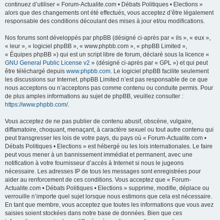
continuez d’utiliser « Forum-Actualite.com • Débats Politiques • Elections »
alors que des changements ont été effectués, vous acceptez d’être légalement
responsable des conditions découlant des mises à jour et/ou modifications.
Nos forums sont développés par phpBB (désigné ci-après par « ils », « eux »,
« leur », « logiciel phpBB », « www.phpbb.com », « phpBB Limited »,
« Équipes phpBB ») qui est un script libre de forum, déclaré sous la licence «
GNU General Public License v2
» (désigné ci-après par « GPL ») et qui peut
être téléchargé depuis
www.phpbb.com
. Le logiciel phpBB facilite seulement
les discussions sur Internet. phpBB Limited n’est pas responsable de ce que
nous acceptons ou n’acceptons pas comme contenu ou conduite permis. Pour
de plus amples informations au sujet de phpBB, veuillez consulter :
https://www.phpbb.com/
.
Vous acceptez de ne pas publier de contenu abusif, obscène, vulgaire,
diffamatoire, choquant, menaçant, à caractère sexuel ou tout autre contenu qui
peut transgresser les lois de votre pays, du pays où « Forum-Actualite.com •
Débats Politiques • Elections » est hébergé ou les lois internationales. Le faire
peut vous mener à un bannissement immédiat et permanent, avec une
notification à votre fournisseur d’accès à Internet si nous le jugeons
nécessaire. Les adresses IP de tous les messages sont enregistrées pour
aider au renforcement de ces conditions. Vous acceptez que « Forum-
Actualite.com • Débats Politiques • Elections » supprime, modifie, déplace ou
verrouille n’importe quel sujet lorsque nous estimons que cela est nécessaire.
En tant que membre, vous acceptez que toutes les informations que vous avez
saisies soient stockées dans notre base de données. Bien que ces