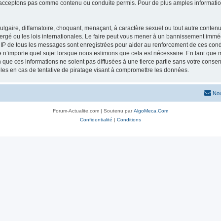
acceptons pas comme contenu ou conduite permis. Pour de plus amples informations
lgaire, diffamatoire, choquant, menaçant, à caractère sexuel ou tout autre contenu 
ergé ou les lois internationales. Le faire peut vous mener à un bannissement imméd
s IP de tous les messages sont enregistrées pour aider au renforcement de ces con
lle n’importe quel sujet lorsque nous estimons que cela est nécessaire. En tant qu
que ces informations ne soient pas diffusées à une tierce partie sans votre consen
es en cas de tentative de piratage visant à compromettre les données.
Nou
Forum-Actualite.com | Soutenu par
AlgoMeca.Com
Confidentialité
|
Conditions