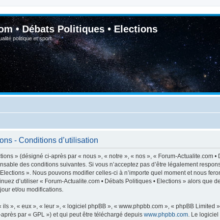
om • Débats Politiques • Elections
lité politique et sport
ns - Conditions d’utilisation
ions » (désigné ci-après par « nous », « notre », « nos », « Forum-Actualite.com • D
nsable des conditions suivantes. Si vous n’acceptez pas d’être légalement respons
• Elections ». Nous pouvons modifier celles-ci à n’importe quel moment et nous feron
inuez d’utiliser « Forum-Actualite.com • Débats Politiques • Elections » alors que 
our et/ou modifications.
ls », « eux », « leur », « logiciel phpBB », « www.phpbb.com », « phpBB Limited »,
-après par « GPL ») et qui peut être téléchargé depuis
www.phpbb.com
. Le logicie