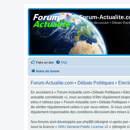
Forum-Actualite.c
Forum de discussion • Débats d'actua
Faire un don
FAQ
Index du forum
Forum-Actualite.com • Débats Politiques • Electio
En accédant à « Forum-Actualite.com • Débats Politiques • Elect
actualite.com/debats »), vous acceptez d’être légalement respo
et/ou n’utilisez pas « Forum-Actualite.com • Débats Politiques 
de vérifier régulièrement celles-ci par vous-même. Si vous cont
légalement responsable des conditions découlant des mises à j
Nos forums sont développés par phpBB (désigné ci-après par « i
sous la licence «
GNU General Public License v2
» (désigné ci