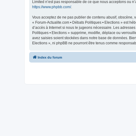
Limited n’est pas responsable de ce que nous acceptons ou n’
https://www.phpbb.com/
.
Vous acceptez de ne pas publier de contenu abusif, obscène, vu
« Forum-Actualite.com • Débats Politiques • Elections » est héb
d’accès à Internet si nous le jugeons nécessaire. Les adresse
Politiques • Elections » supprime, modifie, déplace ou verroui
avez saisies soient stockées dans notre base de données. Bien 
Elections », ni phpBB ne pourront être tenus comme responsabl
Index du forum