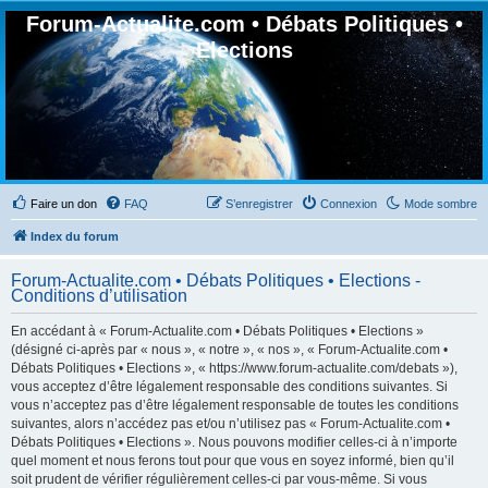
Forum-Actualite.com • Débats Politiques •
Elections
Faire un don
FAQ
S’enregistrer
Connexion
Mode sombre
Index du forum
Forum-Actualite.com • Débats Politiques • Elections -
Conditions d’utilisation
En accédant à « Forum-Actualite.com • Débats Politiques • Elections »
(désigné ci-après par « nous », « notre », « nos », « Forum-Actualite.com •
Débats Politiques • Elections », « https://www.forum-actualite.com/debats »),
vous acceptez d’être légalement responsable des conditions suivantes. Si
vous n’acceptez pas d’être légalement responsable de toutes les conditions
suivantes, alors n’accédez pas et/ou n’utilisez pas « Forum-Actualite.com •
Débats Politiques • Elections ». Nous pouvons modifier celles-ci à n’importe
quel moment et nous ferons tout pour que vous en soyez informé, bien qu’il
soit prudent de vérifier régulièrement celles-ci par vous-même. Si vous