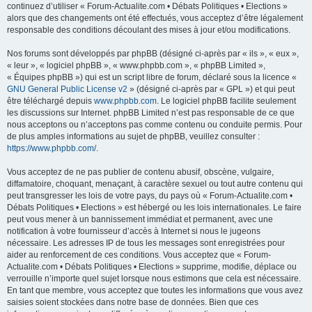
continuez d’utiliser « Forum-Actualite.com • Débats Politiques • Elections »
alors que des changements ont été effectués, vous acceptez d’être légalement
responsable des conditions découlant des mises à jour et/ou modifications.
Nos forums sont développés par phpBB (désigné ci-après par « ils », « eux »,
« leur », « logiciel phpBB », « www.phpbb.com », « phpBB Limited »,
« Équipes phpBB ») qui est un script libre de forum, déclaré sous la licence «
GNU General Public License v2
» (désigné ci-après par « GPL ») et qui peut
être téléchargé depuis
www.phpbb.com
. Le logiciel phpBB facilite seulement
les discussions sur Internet. phpBB Limited n’est pas responsable de ce que
nous acceptons ou n’acceptons pas comme contenu ou conduite permis. Pour
de plus amples informations au sujet de phpBB, veuillez consulter :
https://www.phpbb.com/
.
Vous acceptez de ne pas publier de contenu abusif, obscène, vulgaire,
diffamatoire, choquant, menaçant, à caractère sexuel ou tout autre contenu qui
peut transgresser les lois de votre pays, du pays où « Forum-Actualite.com •
Débats Politiques • Elections » est hébergé ou les lois internationales. Le faire
peut vous mener à un bannissement immédiat et permanent, avec une
notification à votre fournisseur d’accès à Internet si nous le jugeons
nécessaire. Les adresses IP de tous les messages sont enregistrées pour
aider au renforcement de ces conditions. Vous acceptez que « Forum-
Actualite.com • Débats Politiques • Elections » supprime, modifie, déplace ou
verrouille n’importe quel sujet lorsque nous estimons que cela est nécessaire.
En tant que membre, vous acceptez que toutes les informations que vous avez
saisies soient stockées dans notre base de données. Bien que ces