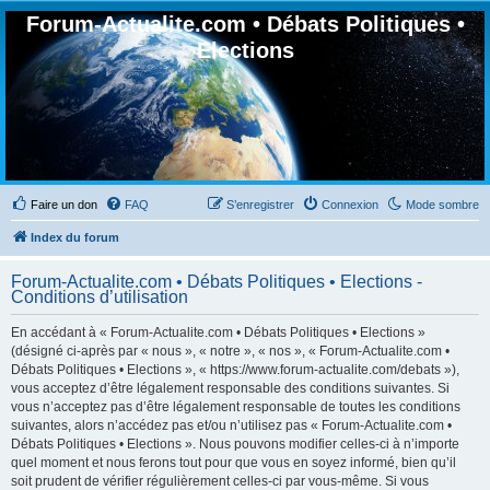
Forum-Actualite.com • Débats Politiques •
Elections
Faire un don
FAQ
S’enregistrer
Connexion
Mode sombre
Index du forum
Forum-Actualite.com • Débats Politiques • Elections -
Conditions d’utilisation
En accédant à « Forum-Actualite.com • Débats Politiques • Elections »
(désigné ci-après par « nous », « notre », « nos », « Forum-Actualite.com •
Débats Politiques • Elections », « https://www.forum-actualite.com/debats »),
vous acceptez d’être légalement responsable des conditions suivantes. Si
vous n’acceptez pas d’être légalement responsable de toutes les conditions
suivantes, alors n’accédez pas et/ou n’utilisez pas « Forum-Actualite.com •
Débats Politiques • Elections ». Nous pouvons modifier celles-ci à n’importe
quel moment et nous ferons tout pour que vous en soyez informé, bien qu’il
soit prudent de vérifier régulièrement celles-ci par vous-même. Si vous