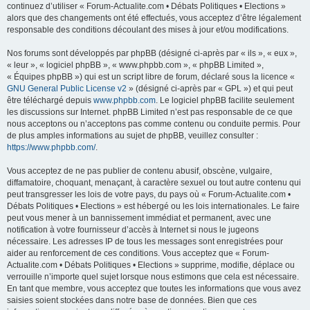
continuez d’utiliser « Forum-Actualite.com • Débats Politiques • Elections »
alors que des changements ont été effectués, vous acceptez d’être légalement
responsable des conditions découlant des mises à jour et/ou modifications.
Nos forums sont développés par phpBB (désigné ci-après par « ils », « eux »,
« leur », « logiciel phpBB », « www.phpbb.com », « phpBB Limited »,
« Équipes phpBB ») qui est un script libre de forum, déclaré sous la licence «
GNU General Public License v2
» (désigné ci-après par « GPL ») et qui peut
être téléchargé depuis
www.phpbb.com
. Le logiciel phpBB facilite seulement
les discussions sur Internet. phpBB Limited n’est pas responsable de ce que
nous acceptons ou n’acceptons pas comme contenu ou conduite permis. Pour
de plus amples informations au sujet de phpBB, veuillez consulter :
https://www.phpbb.com/
.
Vous acceptez de ne pas publier de contenu abusif, obscène, vulgaire,
diffamatoire, choquant, menaçant, à caractère sexuel ou tout autre contenu qui
peut transgresser les lois de votre pays, du pays où « Forum-Actualite.com •
Débats Politiques • Elections » est hébergé ou les lois internationales. Le faire
peut vous mener à un bannissement immédiat et permanent, avec une
notification à votre fournisseur d’accès à Internet si nous le jugeons
nécessaire. Les adresses IP de tous les messages sont enregistrées pour
aider au renforcement de ces conditions. Vous acceptez que « Forum-
Actualite.com • Débats Politiques • Elections » supprime, modifie, déplace ou
verrouille n’importe quel sujet lorsque nous estimons que cela est nécessaire.
En tant que membre, vous acceptez que toutes les informations que vous avez
saisies soient stockées dans notre base de données. Bien que ces