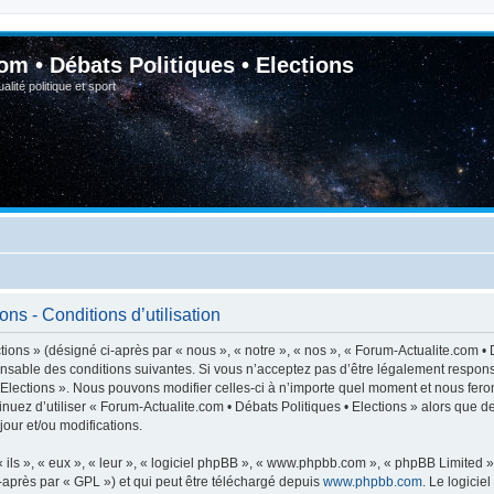
om • Débats Politiques • Elections
lité politique et sport
ns - Conditions d’utilisation
ions » (désigné ci-après par « nous », « notre », « nos », « Forum-Actualite.com • D
nsable des conditions suivantes. Si vous n’acceptez pas d’être légalement respons
• Elections ». Nous pouvons modifier celles-ci à n’importe quel moment et nous feron
inuez d’utiliser « Forum-Actualite.com • Débats Politiques • Elections » alors que 
our et/ou modifications.
ls », « eux », « leur », « logiciel phpBB », « www.phpbb.com », « phpBB Limited »,
-après par « GPL ») et qui peut être téléchargé depuis
www.phpbb.com
. Le logicie