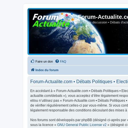
Forum-Actualite.c
Forum de discussion • Débats d'actua
Faire un don
FAQ
Index du forum
Forum-Actualite.com • Débats Politiques • Electio
En accédant à « Forum-Actualite.com • Débats Politiques • Elect
actualite.com/debats »), vous acceptez d’être légalement respo
et/ou n’utilisez pas « Forum-Actualite.com • Débats Politiques 
de vérifier régulièrement celles-ci par vous-même. Si vous cont
légalement responsable des conditions découlant des mises à j
Nos forums sont développés par phpBB (désigné ci-après par « i
sous la licence «
GNU General Public License v2
» (désigné ci