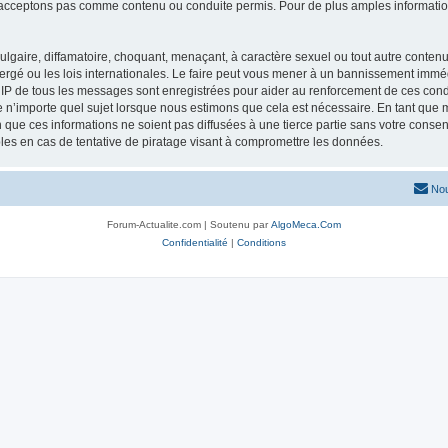
acceptons pas comme contenu ou conduite permis. Pour de plus amples informations
lgaire, diffamatoire, choquant, menaçant, à caractère sexuel ou tout autre contenu 
ergé ou les lois internationales. Le faire peut vous mener à un bannissement imméd
s IP de tous les messages sont enregistrées pour aider au renforcement de ces con
lle n’importe quel sujet lorsque nous estimons que cela est nécessaire. En tant qu
que ces informations ne soient pas diffusées à une tierce partie sans votre consen
es en cas de tentative de piratage visant à compromettre les données.
Nou
Forum-Actualite.com | Soutenu par
AlgoMeca.Com
Confidentialité
|
Conditions