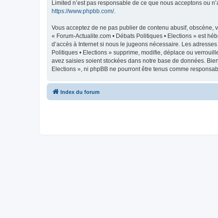
Limited n’est pas responsable de ce que nous acceptons ou n’
https://www.phpbb.com/
.
Vous acceptez de ne pas publier de contenu abusif, obscène, vu
« Forum-Actualite.com • Débats Politiques • Elections » est héb
d’accès à Internet si nous le jugeons nécessaire. Les adresse
Politiques • Elections » supprime, modifie, déplace ou verroui
avez saisies soient stockées dans notre base de données. Bien 
Elections », ni phpBB ne pourront être tenus comme responsabl
Index du forum