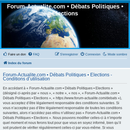
Forum-Actualite.com • Débats Politiques •
Elections
Faire un don
FAQ
S’enregistrer
Connexion
Mode sombre
Index du forum
Forum-Actualite.com • Débats Politiques • Elections -
Conditions d’utilisation
En accédant à « Forum-Actualite.com • Débats Politiques • Elections »
(désigné ci-après par « nous », « notre », « nos », « Forum-Actualite.com •
Débats Politiques • Elections », « https://www.forum-actualite.com/debats »),
vous acceptez d’être légalement responsable des conditions suivantes. Si
vous n’acceptez pas d’être légalement responsable de toutes les conditions
suivantes, alors n’accédez pas et/ou n’utilisez pas « Forum-Actualite.com •
Débats Politiques • Elections ». Nous pouvons modifier celles-ci à n’importe
quel moment et nous ferons tout pour que vous en soyez informé, bien qu’il
soit prudent de vérifier régulièrement celles-ci par vous-même. Si vous