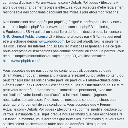
continuez d’utiliser « Forum-Actualite.com • Débats Politiques • Elections »
alors que des changements ont été effectués, vous acceptez d’être légalement
responsable des conditions découlant des mises à jour et/ou modifications.
Nos forums sont développés par phpBB (désigné ci-après par « ils », « eux »,
« leur », « logiciel phpBB », « www.phpbb.com », « phpBB Limited »,
« Équipes phpBB ») qui est un script libre de forum, déclaré sous la licence «
GNU General Public License v2
» (désigné ci-après par « GPL ») et qui peut
être téléchargé depuis
www.phpbb.com
. Le logiciel phpBB facilite seulement
les discussions sur Internet. phpBB Limited n’est pas responsable de ce que
nous acceptons ou n’acceptons pas comme contenu ou conduite permis. Pour
de plus amples informations au sujet de phpBB, veuillez consulter :
https://www.phpbb.com/
.
Vous acceptez de ne pas publier de contenu abusif, obscène, vulgaire,
diffamatoire, choquant, menaçant, à caractère sexuel ou tout autre contenu qui
peut transgresser les lois de votre pays, du pays où « Forum-Actualite.com •
Débats Politiques • Elections » est hébergé ou les lois internationales. Le faire
peut vous mener à un bannissement immédiat et permanent, avec une
notification à votre fournisseur d’accès à Internet si nous le jugeons
nécessaire. Les adresses IP de tous les messages sont enregistrées pour
aider au renforcement de ces conditions. Vous acceptez que « Forum-
Actualite.com • Débats Politiques • Elections » supprime, modifie, déplace ou
verrouille n’importe quel sujet lorsque nous estimons que cela est nécessaire.
En tant que membre, vous acceptez que toutes les informations que vous avez
saisies soient stockées dans notre base de données. Bien que ces