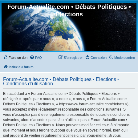
Forum-Actualite.com • Débats Politiques •
Elections
Faire un don
FAQ
S’enregistrer
Connexion
Mode sombre
Index du forum
Forum-Actualite.com • Débats Politiques • Elections -
Conditions d’utilisation
En accédant à « Forum-Actualite.com • Débats Politiques • Elections »
(désigné ci-après par « nous », « notre », « nos », « Forum-Actualite.com •
Débats Politiques • Elections », « https://www.forum-actualite.com/debats »),
vous acceptez d’être légalement responsable des conditions suivantes. Si
vous n’acceptez pas d’être légalement responsable de toutes les conditions
suivantes, alors n’accédez pas et/ou n’utilisez pas « Forum-Actualite.com •
Débats Politiques • Elections ». Nous pouvons modifier celles-ci à n’importe
quel moment et nous ferons tout pour que vous en soyez informé, bien qu’il
soit prudent de vérifier régulièrement celles-ci par vous-même. Si vous