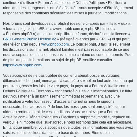
continuez d’utiliser « Forum-Actualite.com • Débats Politiques • Elections »
alors que des changements ont été effectués, vous acceptez d’être légalement
responsable des conditions découlant des mises à jour et/ou modifications.
Nos forums sont développés par phpBB (désigné ci-après par « ils », « eux »,
« leur », « logiciel phpBB », « www.phpbb.com », « phpBB Limited »,
« Équipes phpBB ») qui est un script libre de forum, déclaré sous la licence «
GNU General Public License v2
» (désigné ci-après par « GPL ») et qui peut
être téléchargé depuis
www.phpbb.com
. Le logiciel phpBB facilite seulement
les discussions sur Internet. phpBB Limited n’est pas responsable de ce que
nous acceptons ou n’acceptons pas comme contenu ou conduite permis. Pour
de plus amples informations au sujet de phpBB, veuillez consulter :
https://www.phpbb.com/
.
Vous acceptez de ne pas publier de contenu abusif, obscène, vulgaire,
diffamatoire, choquant, menaçant, à caractère sexuel ou tout autre contenu qui
peut transgresser les lois de votre pays, du pays où « Forum-Actualite.com •
Débats Politiques • Elections » est hébergé ou les lois internationales. Le faire
peut vous mener à un bannissement immédiat et permanent, avec une
notification à votre fournisseur d’accès à Internet si nous le jugeons
nécessaire. Les adresses IP de tous les messages sont enregistrées pour
aider au renforcement de ces conditions. Vous acceptez que « Forum-
Actualite.com • Débats Politiques • Elections » supprime, modifie, déplace ou
verrouille n’importe quel sujet lorsque nous estimons que cela est nécessaire.
En tant que membre, vous acceptez que toutes les informations que vous avez
saisies soient stockées dans notre base de données. Bien que ces