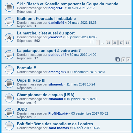
Ski : Riesch et Kostelic remportent la Coupe du monde
Dernier message par
berger141
«
10 avril 2021 22:17
Réponses :
2
Biathlon : Fourcade l'imbattable
Dernier message par
danielle49
«
06 mars 2021 18:36
Réponses :
1
La marche, c'est aussi du sport
Dernier message par
jean2222
«
05 janvier 2020 16:05
Réponses :
562
1
35
36
37
38
…
La pétanque,un sport à votre avis?
Dernier message par
petitloup44
«
30 mai 2019 14:00
Réponses :
17
1
2
Formula E
Dernier message par
ombrageux
«
11 décembre 2018 20:34
Oups !!! Raté !!!
Dernier message par
sihanouk
«
11 mars 2018 10:24
Réponses :
2
Championnat de claques (USA)
Dernier message par
sihanouk
«
16 janvier 2018 16:40
Réponses :
4
JUDO
Dernier message par
Profil-Expiré
«
03 septembre 2017 00:52
Réponses :
3
Bolt finit 3éme des mondiaux de Londres
Dernier message par
saint thomas
«
06 août 2017 14:45