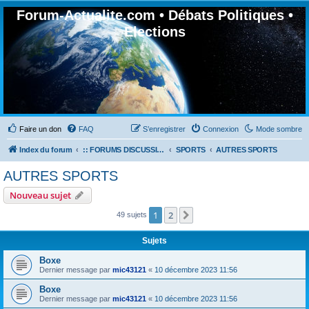
Forum-Actualite.com • Débats Politiques •
Elections
Faire un don
FAQ
S’enregistrer
Connexion
Mode sombre
Index du forum
:: FORUMS DISCUSSION GÉNÉRALES
SPORTS
AUTRES SPORTS
AUTRES SPORTS
Nouveau sujet
1
2
Suivante
49 sujets
Sujets
Boxe
Dernier message par
mic43121
«
10 décembre 2023 11:56
Boxe
Dernier message par
mic43121
«
10 décembre 2023 11:56