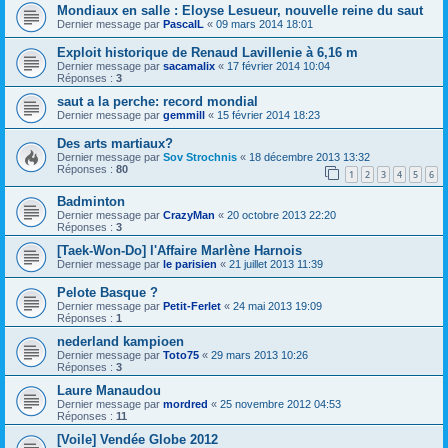
Mondiaux en salle : Eloyse Lesueur, nouvelle reine du saut
Dernier message par
PascalL
«
09 mars 2014 18:01
Exploit historique de Renaud Lavillenie à 6,16 m
Dernier message par
sacamalix
«
17 février 2014 10:04
Réponses :
3
saut a la perche: record mondial
Dernier message par
gemmill
«
15 février 2014 18:23
Des arts martiaux?
Dernier message par
Sov Strochnis
«
18 décembre 2013 13:32
Réponses :
80
1
2
3
4
5
6
Badminton
Dernier message par
CrazyMan
«
20 octobre 2013 22:20
Réponses :
3
[Taek-Won-Do] l'Affaire Marlène Harnois
Dernier message par
le parisien
«
21 juillet 2013 11:39
Pelote Basque ?
Dernier message par
Petit-Ferlet
«
24 mai 2013 19:09
Réponses :
1
nederland kampioen
Dernier message par
Toto75
«
29 mars 2013 10:26
Réponses :
3
Laure Manaudou
Dernier message par
mordred
«
25 novembre 2012 04:53
Réponses :
11
[Voile] Vendée Globe 2012