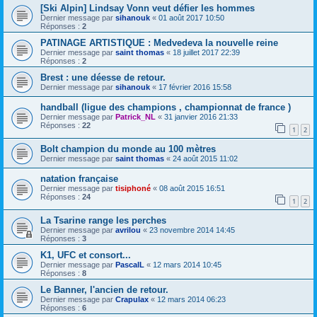
[Ski Alpin] Lindsay Vonn veut défier les hommes
Dernier message par
sihanouk
«
01 août 2017 10:50
Réponses :
2
PATINAGE ARTISTIQUE : Medvedeva la nouvelle reine
Dernier message par
saint thomas
«
18 juillet 2017 22:39
Réponses :
2
Brest : une déesse de retour.
Dernier message par
sihanouk
«
17 février 2016 15:58
handball (ligue des champions , championnat de france )
Dernier message par
Patrick_NL
«
31 janvier 2016 21:33
Réponses :
22
1
2
Bolt champion du monde au 100 mètres
Dernier message par
saint thomas
«
24 août 2015 11:02
natation française
Dernier message par
tisiphoné
«
08 août 2015 16:51
Réponses :
24
1
2
La Tsarine range les perches
Dernier message par
avrilou
«
23 novembre 2014 14:45
Réponses :
3
K1, UFC et consort...
Dernier message par
PascalL
«
12 mars 2014 10:45
Réponses :
8
Le Banner, l'ancien de retour.
Dernier message par
Crapulax
«
12 mars 2014 06:23
Réponses :
6