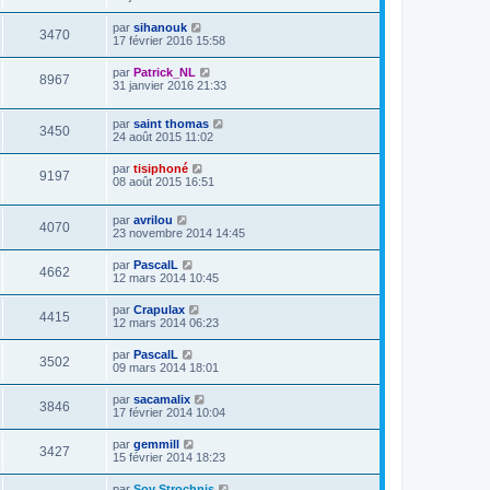
par
sihanouk
3470
17 février 2016 15:58
par
Patrick_NL
8967
31 janvier 2016 21:33
par
saint thomas
3450
24 août 2015 11:02
par
tisiphoné
9197
08 août 2015 16:51
par
avrilou
4070
23 novembre 2014 14:45
par
PascalL
4662
12 mars 2014 10:45
par
Crapulax
4415
12 mars 2014 06:23
par
PascalL
3502
09 mars 2014 18:01
par
sacamalix
3846
17 février 2014 10:04
par
gemmill
3427
15 février 2014 18:23
par
Sov Strochnis