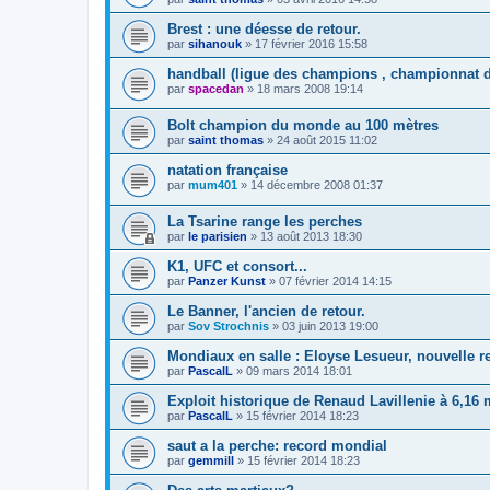
Brest : une déesse de retour.
par
sihanouk
»
17 février 2016 15:58
handball (ligue des champions , championnat d
par
spacedan
»
18 mars 2008 19:14
Bolt champion du monde au 100 mètres
par
saint thomas
»
24 août 2015 11:02
natation française
par
mum401
»
14 décembre 2008 01:37
La Tsarine range les perches
par
le parisien
»
13 août 2013 18:30
K1, UFC et consort...
par
Panzer Kunst
»
07 février 2014 14:15
Le Banner, l'ancien de retour.
par
Sov Strochnis
»
03 juin 2013 19:00
Mondiaux en salle : Eloyse Lesueur, nouvelle r
par
PascalL
»
09 mars 2014 18:01
Exploit historique de Renaud Lavillenie à 6,16 
par
PascalL
»
15 février 2014 18:23
saut a la perche: record mondial
par
gemmill
»
15 février 2014 18:23