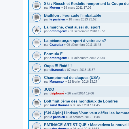
Ski : Riesch et Kostelic remportent la Coupe 
par
Moteur
»
19 mars 2011 17:06
Biathlon : Fourcade l'imbattable
par
le parisien
»
18 mars 2013 23:52
La marche, c'est aussi du sport
par
ombrageux
»
11 septembre 2018 19:51
La pétanque,un sport à votre avis?
par
Crapulax
»
09 décembre 2011 18:48
Formula E
par
ombrageux
»
11 décembre 2018 20:34
Oups !!! Raté !!!
par
sihanouk
»
07 mars 2018 15:37
Championnat de claques (USA)
par
Manumax
»
12 février 2016 13:27
JUDO
par
tisiphoné
»
26 avril 2014 19:06
Bolt finit 3éme des mondiaux de Londres
par
saint thomas
»
06 août 2017 14:45
[Ski Alpin] Lindsay Vonn veut défier les homm
par
le parisien
»
28 octobre 2012 11:48
PATINAGE ARTISTIQUE : Medvedeva la nouvelle
par
saint thomas
»
03 avril 2016 14:58