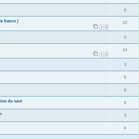
0
e france )
22
1
2
0
24
1
2
3
8
6
eine du saut
0
m
3
0