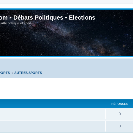
om • Débats Politiques • Elections
lité politique et sport
PORTS
AUTRES SPORTS
RÉPONSES
0
0