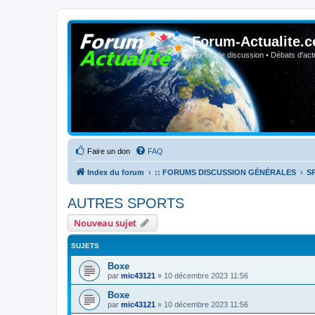
Forum-Actualite.c
Forum de discussion • Débats d'actua
Faire un don
FAQ
Index du forum
:: FORUMS DISCUSSION GÉNÉRALES
S
AUTRES SPORTS
Nouveau sujet
SUJETS
Boxe
par
mic43121
»
10 décembre 2023 11:56
Boxe
par
mic43121
»
10 décembre 2023 11:56