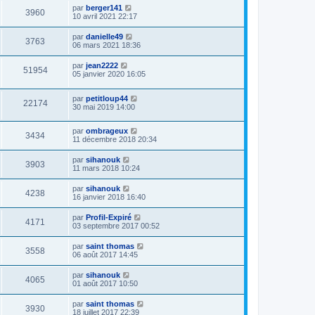
par
berger141
3960
10 avril 2021 22:17
par
danielle49
3763
06 mars 2021 18:36
par
jean2222
51954
05 janvier 2020 16:05
par
petitloup44
22174
30 mai 2019 14:00
par
ombrageux
3434
11 décembre 2018 20:34
par
sihanouk
3903
11 mars 2018 10:24
par
sihanouk
4238
16 janvier 2018 16:40
par
Profil-Expiré
4171
03 septembre 2017 00:52
par
saint thomas
3558
06 août 2017 14:45
par
sihanouk
4065
01 août 2017 10:50
par
saint thomas
3930
18 juillet 2017 22:39