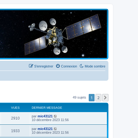
S’enregistrer
Connexion
Mode sombre
1
2
Suivante
49 sujets
VUES
DERNIER MESSAGE
par
mic43121
2910
10 décembre 2023 11:56
par
mic43121
1933
10 décembre 2023 11:56