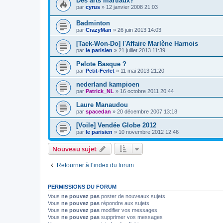
Des arts martiaux?
par
cyrus
»
12 janvier 2008 21:03
Badminton
par
CrazyMan
»
26 juin 2013 14:03
[Taek-Won-Do] l'Affaire Marlène Harnois
par
le parisien
»
21 juillet 2013 11:39
Pelote Basque ?
par
Petit-Ferlet
»
11 mai 2013 21:20
nederland kampioen
par
Patrick_NL
»
16 octobre 2011 20:44
Laure Manaudou
par
spacedan
»
20 décembre 2007 13:18
[Voile] Vendée Globe 2012
par
le parisien
»
10 novembre 2012 12:46
Nouveau sujet
Retourner à l’index du forum
PERMISSIONS DU FORUM
Vous
ne pouvez pas
poster de nouveaux sujets
Vous
ne pouvez pas
répondre aux sujets
Vous
ne pouvez pas
modifier vos messages
Vous
ne pouvez pas
supprimer vos messages