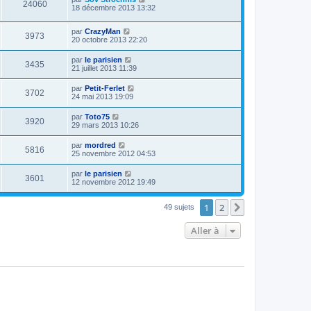
24060
18 décembre 2013 13:32
par
CrazyMan
3973
20 octobre 2013 22:20
par
le parisien
3435
21 juillet 2013 11:39
par
Petit-Ferlet
3702
24 mai 2013 19:09
par
Toto75
3920
29 mars 2013 10:26
par
mordred
5816
25 novembre 2012 04:53
par
le parisien
3601
12 novembre 2012 19:49
1
2
Suivante
49 sujets
Aller à