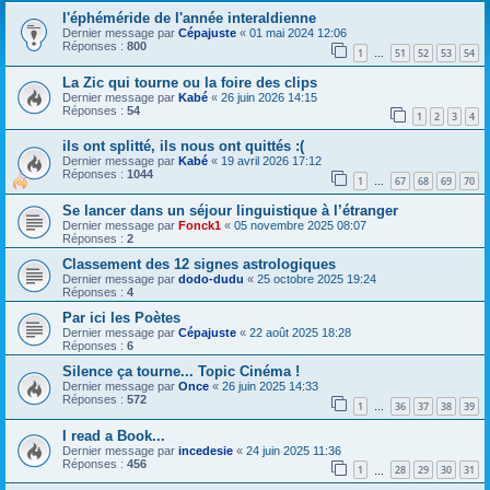
l'éphéméride de l'année interaldienne
Dernier message par
Cépajuste
«
01 mai 2024 12:06
Réponses :
800
1
51
52
53
54
…
La Zic qui tourne ou la foire des clips
Dernier message par
Kabé
«
26 juin 2026 14:15
Réponses :
54
1
2
3
4
ils ont splitté, ils nous ont quittés :(
Dernier message par
Kabé
«
19 avril 2026 17:12
Réponses :
1044
1
67
68
69
70
…
Se lancer dans un séjour linguistique à l’étranger
Dernier message par
Fonck1
«
05 novembre 2025 08:07
Réponses :
2
Classement des 12 signes astrologiques
Dernier message par
dodo-dudu
«
25 octobre 2025 19:24
Réponses :
4
Par ici les Poètes
Dernier message par
Cépajuste
«
22 août 2025 18:28
Réponses :
6
Silence ça tourne... Topic Cinéma !
Dernier message par
Once
«
26 juin 2025 14:33
Réponses :
572
1
36
37
38
39
…
I read a Book...
Dernier message par
incedesie
«
24 juin 2025 11:36
Réponses :
456
1
28
29
30
31
…