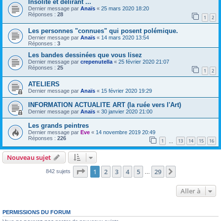
Insolite et délirant ...
Dernier message par
Anaïs
«
25 mars 2020 18:20
Réponses :
28
1
2
Les personnes "connues" qui posent polémique.
Dernier message par
Anaïs
«
14 mars 2020 13:54
Réponses :
3
Les bandes dessinées que vous lisez
Dernier message par
crepenutella
«
25 février 2020 21:07
Réponses :
25
1
2
ATELIERS
Dernier message par
Anaïs
«
15 février 2020 19:29
INFORMATION ACTUALITE ART (la ruée vers l'Art)
Dernier message par
Anaïs
«
30 janvier 2020 21:00
Les grands peintres
Dernier message par
Eve
«
14 novembre 2019 20:49
Réponses :
226
1
13
14
15
16
…
Nouveau sujet
Page
1
sur
29
1
2
3
4
5
29
Suivante
842 sujets
…
Aller à
PERMISSIONS DU FORUM