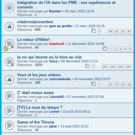
Intégration de l'IA dans les PME : vos expériences et
conseils
Dernier message par
Bastien
«
26 mars 2025 15:34
Réponses :
1
citations/proverbes
Dernier message par
gare au gorille
«
12 mars 2025 02:16
Réponses :
690
1
44
45
46
47
…
Le retour d'Hitler!
Dernier message par
tisiphoné
«
11 décembre 2024 19:08
Réponses :
65
1
2
3
4
5
la zic qui tourne ou la foire au clip
Dernier message par
Once
«
08 décembre 2023 17:14
Réponses :
3518
1
232
233
234
235
…
Vous et les jeux videos.
Dernier message par
coincetabulle
«
28 novembre 2023 20:57
Réponses :
385
1
23
24
25
26
…
C' était mieux avant
Dernier message par
Léonie55
«
07 novembre 2023 07:06
Réponses :
1
[TV] La roue du temps ?
Dernier message par
Lionel
«
23 août 2023 08:11
Réponses :
1
Game of the Throne
Dernier message par
jabar
«
13 août 2023 10:51
Réponses :
10