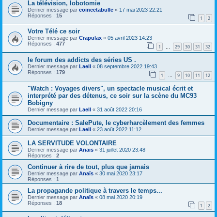
La télévision, lobotomie
Dernier message par
coincetabulle
«
17 mai 2023 22:21
Réponses :
15
1
2
Votre Télé ce soir
Dernier message par
Crapulax
«
05 avril 2023 14:23
Réponses :
477
1
29
30
31
32
…
le forum des addicts des séries US .
Dernier message par
Laell
«
08 septembre 2022 19:43
Réponses :
179
1
9
10
11
12
…
"Watch : Voyages divers", un spectacle musical écrit et
interprété par des détenus, ce soir sur la scène du MC93
Bobigny
Dernier message par
Laell
«
31 août 2022 20:16
Documentaire : SalePute, le cyberharcèlement des femmes
Dernier message par
Laell
«
23 août 2022 11:12
LA SERVITUDE VOLONTAIRE
Dernier message par
Anaïs
«
31 juillet 2020 23:48
Réponses :
2
Continuer à rire de tout, plus que jamais
Dernier message par
Anaïs
«
30 mai 2020 23:17
Réponses :
1
La propagande politique à travers le temps...
Dernier message par
Anaïs
«
08 mai 2020 20:19
Réponses :
18
1
2