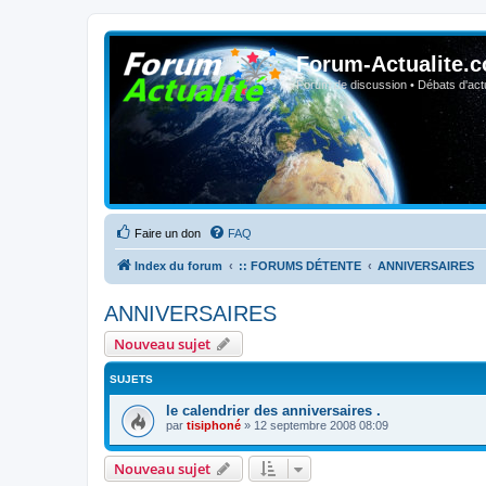
Forum-Actualite.c
Forum de discussion • Débats d'actua
Faire un don
FAQ
Index du forum
:: FORUMS DÉTENTE
ANNIVERSAIRES
ANNIVERSAIRES
Nouveau sujet
SUJETS
le calendrier des anniversaires .
par
tisiphoné
»
12 septembre 2008 08:09
Nouveau sujet