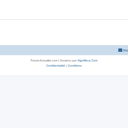
Nou
Forum-Actualite.com | Soutenu par
AlgoMeca.Com
Confidentialité
|
Conditions