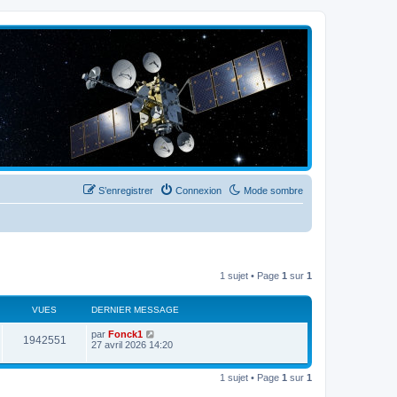
S’enregistrer
Connexion
Mode sombre
1 sujet • Page
1
sur
1
VUES
DERNIER MESSAGE
par
Fonck1
1942551
27 avril 2026 14:20
1 sujet • Page
1
sur
1