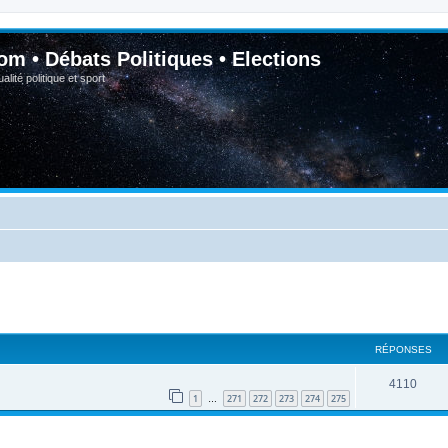
om • Débats Politiques • Elections
lité politique et sport
RÉPONSES
4110
1
271
272
273
274
275
…