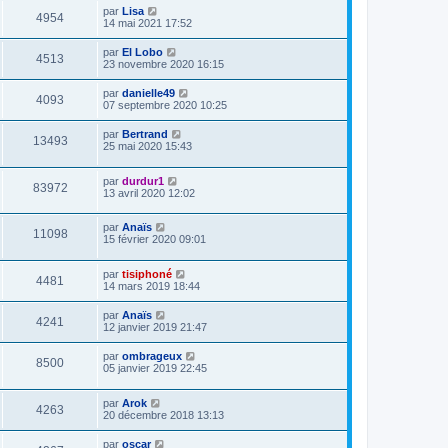
par
Lisa
4954
14 mai 2021 17:52
par
El Lobo
4513
23 novembre 2020 16:15
par
danielle49
4093
07 septembre 2020 10:25
par
Bertrand
13493
25 mai 2020 15:43
par
durdur1
83972
13 avril 2020 12:02
par
Anaïs
11098
15 février 2020 09:01
par
tisiphoné
4481
14 mars 2019 18:44
par
Anaïs
4241
12 janvier 2019 21:47
par
ombrageux
8500
05 janvier 2019 22:45
par
Arok
4263
20 décembre 2018 13:13
par
oscar