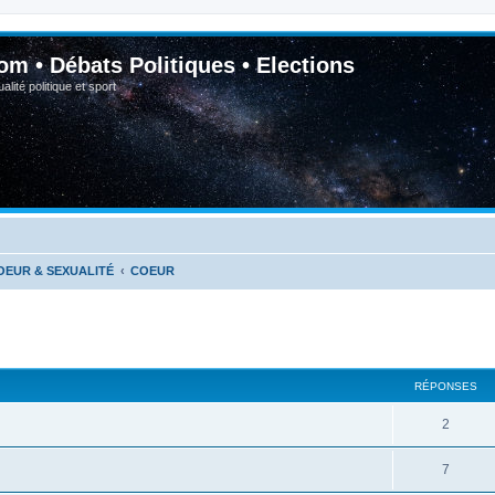
om • Débats Politiques • Elections
lité politique et sport
OEUR & SEXUALITÉ
COEUR
RÉPONSES
2
7