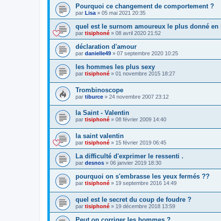
Pourquoi ce changement de comportement ?
par
Lisa
»
05 mai 2021 20:35
quel est le surnom amoureux le plus donné en
par
tisiphoné
»
08 avril 2020 21:52
déclaration d'amour
par
danielle49
»
07 septembre 2020 10:25
les hommes les plus sexy
par
tisiphoné
»
01 novembre 2015 18:27
Trombinoscope
par
tiburce
»
24 novembre 2007 23:12
la Saint - Valentin
par
tisiphoné
»
08 février 2009 14:40
la saint valentin
par
tisiphoné
»
15 février 2019 06:45
La difficulté d'exprimer le ressenti .
par
desnos
»
06 janvier 2019 18:30
pourquoi on s'embrasse les yeux fermés ??
par
tisiphoné
»
19 septembre 2016 14:49
quel est le secret du coup de foudre ?
par
tisiphoné
»
19 décembre 2018 13:59
Peut on corriger les hommes ?