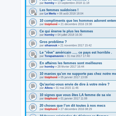
par
hornby
»
13 septembre 2018 11:18
Les femmes suédoises !
par
Le Merlu
»
06 août 2018 18:04
10 compliments que les hommes adorent enten
par
tisiphoné
»
21 décembre 2016 19:38
Ce qui énerve le plus les femmes
par
hornby
»
04 juillet 2018 16:30
Gros problème ?
par
sihanouk
»
21 novembre 2017 15:42
Le "rêve" américain ..... ce pays est horrible .
par
Torapamavoix
»
31 mai 2017 17:40
En affaires les femmes sont meilleures
par
hornby
»
28 février 2017 16:44
10 manies qu'on ne supporte pas chez notre m
par
tisiphoné
»
05 janvier 2017 13:08
Qu'auriez-vous envie de dire à votre mère ?
par
Allora
»
31 mai 2015 11:46
10 signes que vous êtes LA femme de sa vie
par
tisiphoné
»
01 janvier 2017 11:08
20 choses que l’on dit toutes à nos mecs
par
tisiphoné
»
27 décembre 2016 08:29