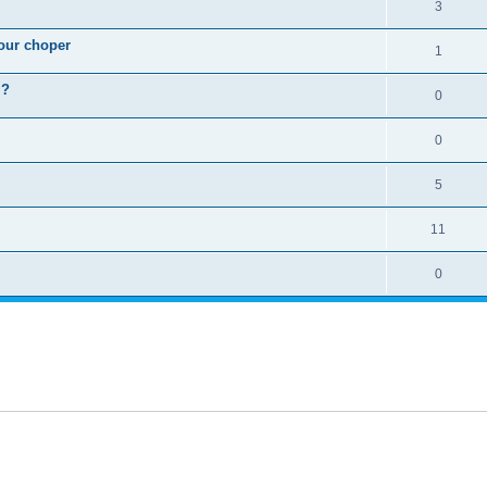
3
pour choper
1
 ?
0
0
5
11
0