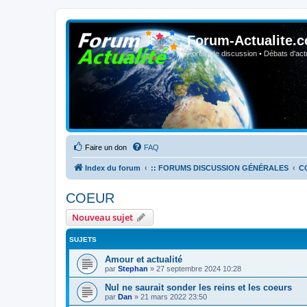
Forum-Actualite.c
Forum de discussion • Débats d'actua
Faire un don
FAQ
Index du forum
:: FORUMS DISCUSSION GÉNÉRALES
C
COEUR
Nouveau sujet
SUJETS
Amour et actualité
par
Stephan
»
27 septembre 2024 10:28
Nul ne saurait sonder les reins et les coeurs
par
Dan
»
21 mars 2022 23:50