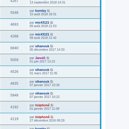
4267
13 septembre 2018 14:31
par
hornby
5548
15 août 2018 18:31
par
mic43121
4693
09 août 2018 21:53
par
mic43121
4288
09 août 2018 21:42
par
sihanouk
6840
05 décembre 2017 14:33
par
Jarod1
5059
01 juin 2017 13:23
par
sihanouk
4526
01 mars 2017 11:35
par
sihanouk
4835
07 janvier 2017 10:26
par
sihanouk
5948
07 janvier 2017 10:22
par
tisiphoné
4192
01 janvier 2017 11:08
par
tisiphoné
4119
27 décembre 2016 08:29
par
hornby