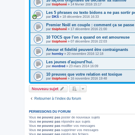
10 façons originales de déclarer sa flamme
par
tisiphoné
»
14 février 2016 15:17
Les 5 phrases ou texto bidons a ne pas sortir 
par
DKS
»
18 décembre 2016 16:33
Premier Noël en couple : comment ça se passe
par
tisiphoné
»
17 décembre 2016 21:00
10 TOCS que l'on a quand on est amoureuse
par
tisiphoné
»
07 décembre 2016 22:03
Amour et fidelité peuvent ètre contraignants
par
hornby
»
20 novembre 2016 12:18
Les jeunes d'aujourd'hui.
par
mordred
»
23 mars 2014 16:09
10 preuves que votre relation est toxique
par
tisiphoné
»
16 novembre 2016 19:48
Nouveau sujet
Retourner à l’index du forum
PERMISSIONS DU FORUM
Vous
ne pouvez pas
poster de nouveaux sujets
Vous
ne pouvez pas
répondre aux sujets
Vous
ne pouvez pas
modifier vos messages
Vous
ne pouvez pas
supprimer vos messages
Vous
ne pouvez pas
joindre des fichiers