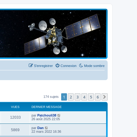
S’enregistrer
Connexion
Mode sombre
1
2
3
4
5
6
Suivante
174 sujets
VUES
DERNIER MESSAGE
par
Patchouli38
12033
26 août 2025 22:05
par
Dan
5869
22 mars 2022 16:36