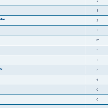
1
3
dre
2
1
12
2
1
ec
2
6
0
0