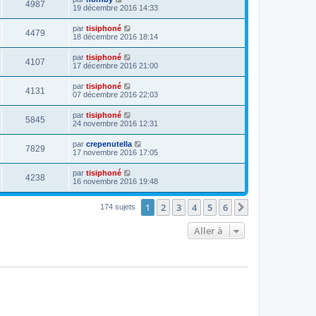
4987
19 décembre 2016 14:33
par
tisiphoné
4479
18 décembre 2016 18:14
par
tisiphoné
4107
17 décembre 2016 21:00
par
tisiphoné
4131
07 décembre 2016 22:03
par
tisiphoné
5845
24 novembre 2016 12:31
par
crepenutella
7829
17 novembre 2016 17:05
par
tisiphoné
4238
16 novembre 2016 19:48
1
2
3
4
5
6
Suivante
174 sujets
Aller à