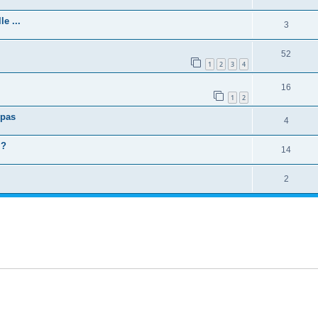
e ...
3
52
1
2
3
4
16
1
2
 pas
4
 ?
14
2