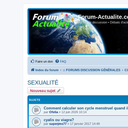
Forum-Actualite.c
Forum de discussion • Débats d'actua
Faire un don
FAQ
Index du forum
:: FORUMS DISCUSSION GÉNÉRALES
C
SEXUALITÉ
Nouveau sujet
SUJETS
Comment calculer son cycle menstruel quand il 
par
Ofelia
»
12 juin 2026 10:14
cyalis ou viagra?
par
superjms77
»
17 janvier 2017 14:49