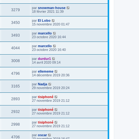
par
snowman-house
3279
18 février 2021 11:39
par
El Lobo
3450
15 novembre 2020 01:47
par
marcello
3493
23 octobre 2020 16:44
par
marcello
4044
23 octobre 2020 16:40
par
durdur1
3008
14 avril 2020 09:14
par
ellememe
4796
14 décembre 2019 20:36
par
Nadja
3165
29 novembre 2019 20:24
par
tisiphoné
2893
27 novembre 2019 21:12
par
tisiphoné
2932
27 novembre 2019 21:12
par
tisiphoné
2998
27 novembre 2019 21:12
par
oscar
4706
23 novembre 2019 16:47