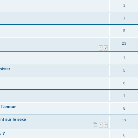
1
1
5
23
1
2
1
ister
5
6
1
 l'amour
8
t sur le sexe
17
1
2
e ?
0