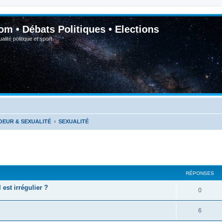
om • Débats Politiques • Elections
lité politique et sport
OEUR & SEXUALITÉ
SEXUALITÉ
RÉPONSES
est irrégulier ?
0
6