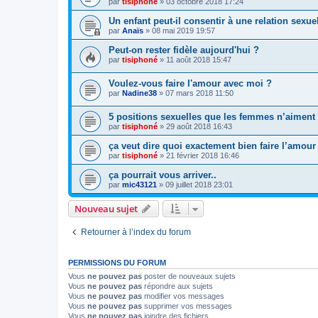
par
tisiphoné
»
03 octobre 2018 17:24
Un enfant peut-il consentir à une relation sexuell
par
Anaïs
»
08 mai 2019 19:57
Peut-on rester fidèle aujourd'hui ?
par
tisiphoné
»
11 août 2018 15:47
Voulez-vous faire l'amour avec moi ?
par
Nadine38
»
07 mars 2018 11:50
5 positions sexuelles que les femmes n’aiment
par
tisiphoné
»
29 août 2018 16:43
ça veut dire quoi exactement bien faire l’amour
par
tisiphoné
»
21 février 2018 16:46
ça pourrait vous arriver..
par
mic43121
»
09 juillet 2018 23:01
Nouveau sujet
Retourner à l’index du forum
PERMISSIONS DU FORUM
Vous
ne pouvez pas
poster de nouveaux sujets
Vous
ne pouvez pas
répondre aux sujets
Vous
ne pouvez pas
modifier vos messages
Vous
ne pouvez pas
supprimer vos messages
Vous
ne pouvez pas
joindre des fichiers