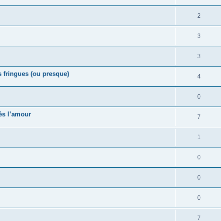
2
3
3
s fringues (ou presque)
4
0
ès l’amour
7
1
0
0
0
7