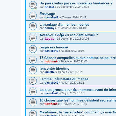
Un peu confus par ces nouvelles tendances ?
par
Anesia
»
30 septembre 2024 16:16
Essayage
par
danielle49
»
25 mars 2024 12:11
L'avantage d'aimer les moches
par
hornby
»
21 octobre 2016 18:19
Avez-vous déjà eu accident sexuel ?
par
Jarod1
»
23 septembre 2016 14:03
Sagesse chinoise
par
danielle49
»
01 mai 2023 11:03
17 Choses auxquelles aucun homme ne peut rés
par
tisiphoné
»
16 janvier 2017 22:03
rencontre libertine
par
Juliette
»
19 août 2022 15:32
Femme : célibataire ou mariée
par
danielle49
»
30 juin 2022 18:13
La plus grosse peur des hommes avant de faire
par
danielle49
»
29 juin 2022 16:18
10 choses que les hommes détestent secrètemen
par
tisiphoné
»
01 février 2017 19:47
Mesdames, le "sexe rodéo" comment ça march
par
danielle49
»
29 avril 2021 16:02