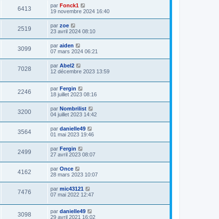
par
Fonck1
6413
19 novembre 2024 16:40
par
zoe
2519
23 avril 2024 08:10
par
aiden
3099
07 mars 2024 06:21
par
Abel2
7028
12 décembre 2023 13:59
par
Fergin
2246
18 juillet 2023 08:16
par
Nombrilist
3200
04 juillet 2023 14:42
par
danielle49
3564
01 mai 2023 19:46
par
Fergin
2499
27 avril 2023 08:07
par
Once
4162
28 mars 2023 10:07
par
mic43121
7476
07 mai 2022 12:47
par
danielle49
3098
29 avril 2021 16:02