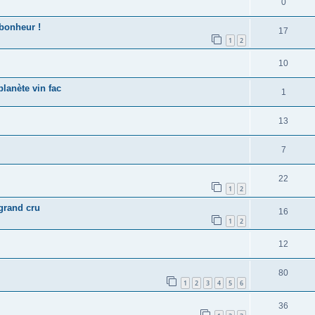
0
 bonheur !
17
1
2
10
lanète vin fac
1
13
7
22
1
2
 grand cru
16
1
2
12
80
1
2
3
4
5
6
36