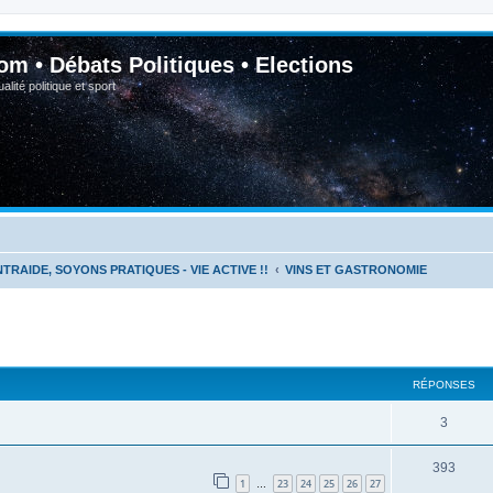
om • Débats Politiques • Elections
lité politique et sport
NTRAIDE, SOYONS PRATIQUES - VIE ACTIVE !!
VINS ET GASTRONOMIE
RÉPONSES
3
393
1
23
24
25
26
27
…