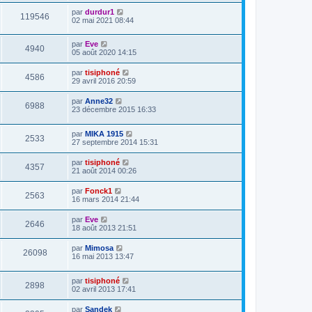
par
durdur1
119546
02 mai 2021 08:44
par
Eve
4940
05 août 2020 14:15
par
tisiphoné
4586
29 avril 2016 20:59
par
Anne32
6988
23 décembre 2015 16:33
par
MIKA 1915
2533
27 septembre 2014 15:31
par
tisiphoné
4357
21 août 2014 00:26
par
Fonck1
2563
16 mars 2014 21:44
par
Eve
2646
18 août 2013 21:51
par
Mimosa
26098
16 mai 2013 13:47
par
tisiphoné
2898
02 avril 2013 17:41
par
Sandek