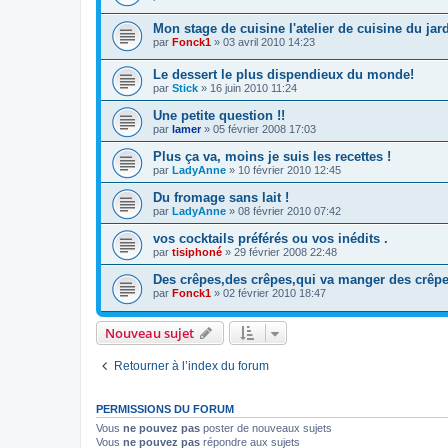
Mon stage de cuisine l'atelier de cuisine du jar
par
Fonck1
»
03 avril 2010 14:23
Le dessert le plus dispendieux du monde!
par
Stick
»
16 juin 2010 11:24
Une petite question !!
par
lamer
»
05 février 2008 17:03
Plus ça va, moins je suis les recettes !
par
LadyAnne
»
10 février 2010 12:45
Du fromage sans lait !
par
LadyAnne
»
08 février 2010 07:42
vos cocktails préférés ou vos inédits .
par
tisiphoné
»
29 février 2008 22:48
Des crêpes,des crêpes,qui va manger des crêp
par
Fonck1
»
02 février 2010 18:47
Nouveau sujet
Retourner à l’index du forum
PERMISSIONS DU FORUM
Vous
ne pouvez pas
poster de nouveaux sujets
Vous
ne pouvez pas
répondre aux sujets