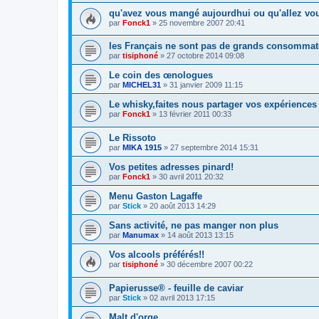
qu'avez vous mangé aujourdhui ou qu'allez v
par
Fonck1
»
25 novembre 2007 20:41
les Français ne sont pas de grands consommat
par
tisiphoné
»
27 octobre 2014 09:08
Le coin des œnologues
par
MICHEL31
»
31 janvier 2009 11:15
Le whisky,faites nous partager vos expériences 
par
Fonck1
»
13 février 2011 00:33
Le Rissoto
par
MIKA 1915
»
27 septembre 2014 15:31
Vos petites adresses pinard!
par
Fonck1
»
30 avril 2011 20:32
Menu Gaston Lagaffe
par
Stick
»
20 août 2013 14:29
Sans activité, ne pas manger non plus
par
Manumax
»
14 août 2013 13:15
Vos alcools préférés!!
par
tisiphoné
»
30 décembre 2007 00:22
Papierusse® - feuille de caviar
par
Stick
»
02 avril 2013 17:15
Malt d'orge