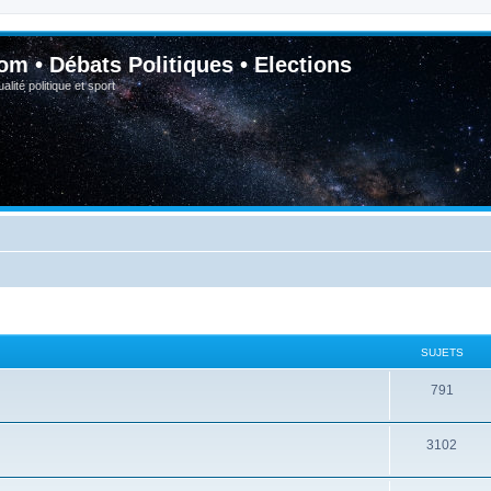
om • Débats Politiques • Elections
lité politique et sport
SUJETS
791
3102