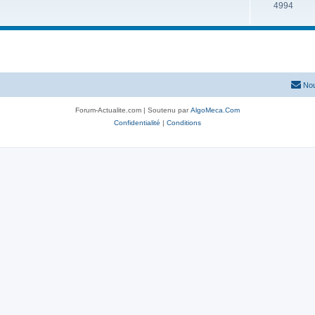
4994
Nou
Forum-Actualite.com | Soutenu par
AlgoMeca.Com
Confidentialité
|
Conditions