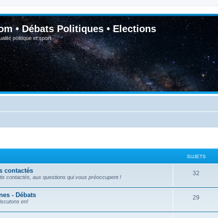
om • Débats Politiques • Elections
lité politique et sport
SUJETS
s contactés
32
tis contactés, aux questions qui vous préoccupent !
nes - Débats
29
iscutons en!