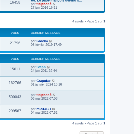
Re: Le pape François défend s…
16458
r
l
V
par
tisiphoné
n
e
o
27 juin 2016 16:51
i
d
i
e
e
r
r
r
l
m
n
4 sujets • Page
1
sur
1
e
e
i
d
s
e
e
s
r
r
VUES
DERNIER MESSAGE
a
m
n
g
e
i
par
Giocim
e
s
21796
e
08 février 2019 17:49
s
r
a
m
g
e
e
s
VUES
DERNIER MESSAGE
s
a
par
Steph
g
15611
24 juin 2011 19:44
e
par
Crapulax
162766
01 janvier 2024 15:16
par
tisiphoné
500043
06 mai 2022 07:08
par
mic43121
299567
04 mai 2022 07:52
4 sujets • Page
1
sur
1