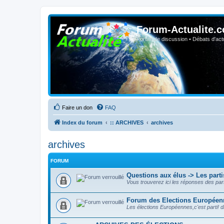
Forum-Actualite.c
Forum de discussion • Débats d'actua
Faire un don
FAQ
Index du forum
:: ARCHIVES
archives
archives
FORUM
Questions aux élus -> Les parti
Vous trouverez ici les réponses des par
Forum des Elections Européen
Les élections Européennes,c'est parti! d