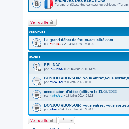
ARCHIVES DES ÉLECTIONS
Forums et débats des campagnes politiques (Forum ou
Verrouillé
ANNONCES
Le grand débat de forum-actualité.com
par
Fonck1
»
21 janvier 2019 08:09
SUJETS
PELINAC
par
PELINAC
»
28 février 2011 13:49
BONJOUR/BONSOIR, Vous entrez,vous sortez,vo
par
mic43121
»
05 mai 2022 08:01
association d'idées (clôturé le 11/05/2022
par
nadeJda
»
18 juillet 2014 08:13
BONJOUR/BONSOIR, vous entrez, vous sortez,vou
par
jabar
»
24 décembre 2019 20:19
Verrouillé