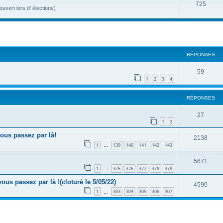
725
vert lors d' élections)
RÉPONSES
59
1
2
3
4
RÉPONSES
27
1
2
us passez par là!
2138
1
139
140
141
142
143
…
5671
1
375
376
377
378
379
…
s passez par là !(cloturé le 5/05/22)
4590
1
303
304
305
306
307
…