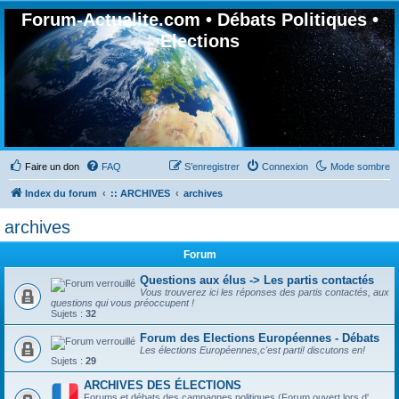
Forum-Actualite.com • Débats Politiques •
Elections
Faire un don
FAQ
S’enregistrer
Connexion
Mode sombre
Index du forum
:: ARCHIVES
archives
archives
Forum
Questions aux élus -> Les partis contactés
Vous trouverez ici les réponses des partis contactés, aux
questions qui vous préoccupent !
Sujets :
32
Forum des Elections Européennes - Débats
Les élections Européennes,c'est parti! discutons en!
Sujets :
29
ARCHIVES DES ÉLECTIONS
Forums et débats des campagnes politiques (Forum ouvert lors d'