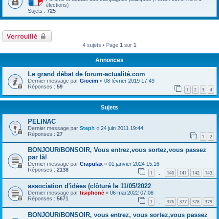
élections)
Sujets :
725
Verrouillé
4 sujets • Page
1
sur
1
Annonces
Le grand débat de forum-actualité.com
Dernier message par
Giocim
«
08 février 2019 17:49
Réponses :
59
1
2
3
4
Sujets
PELINAC
Dernier message par
Steph
«
24 juin 2011 19:44
Réponses :
27
1
2
BONJOUR/BONSOIR, Vous entrez,vous sortez,vous passez
par là!
Dernier message par
Crapulax
«
01 janvier 2024 15:16
Réponses :
2138
1
140
141
142
143
…
association d'idées (clôturé le 11/05/2022
Dernier message par
tisiphoné
«
06 mai 2022 07:08
Réponses :
5671
1
376
377
378
379
…
BONJOUR/BONSOIR, vous entrez, vous sortez,vous passez