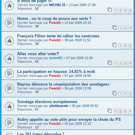
A vous de juger !!!
Dernier message par
MICHEL31
«
13 juin 2009 17:38
Réponses :
52
1
2
3
4
Home , ou le coup de pouce aux verts ?
Dernier message par
Fonck1
«
12 juin 2009 23:15
Réponses :
35
1
2
3
François Fillon tente de rallier les centristes
Dernier message par
Fonck1
«
08 juin 2009 11:51
Réponses :
39
1
2
3
Allez vous aller voter?
Dernier message par
mum401
«
07 juin 2009 21:30
Réponses :
55
1
2
3
4
La participation en hausse: 14,81% à midi
Dernier message par
Fonck1
«
07 juin 2009 16:56
Bayrou dénonce la «manipulation des sondages»
Dernier message par
Fonck1
«
06 juin 2009 12:09
Réponses :
35
1
2
3
Sondage élections européennes
Dernier message par
olivitkowski
«
06 juin 2009 00:52
Réponses :
57
1
2
3
4
Aubry appelle au vote utile pour enrayer la chute du PS
Dernier message par
Fonck1
«
05 juin 2009 12:10
Réponses :
13
Les 161 listes déposées !