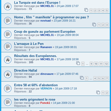
La Turquie est dans l'Europe !
Dernier message par
MICHEL31
«
24 juin 2009 17:07
Réponses :
73
1
2
3
4
5
Home , film " manifeste" à programmer ou pas ?
Dernier message par
novisad
«
23 juin 2009 16:21
Réponses :
36
1
2
3
Coup de gueule au parlement Européen
Dernier message par
MICHEL31
«
19 juin 2009 08:04
Réponses :
5
L'arnaque à Le Pen
Dernier message par
Rananen
«
19 juin 2009 08:01
Réponses :
7
Résultats des Européennes.
Dernier message par
MICHEL31
«
17 juin 2009 18:58
Réponses :
165
1
9
10
11
12
…
Directive Hallal
Dernier message par
dinosaure
«
17 juin 2009 07:46
Réponses :
94
1
4
5
6
7
…
Entre 58 et 60% d'abstention
Dernier message par
VERNON
«
16 juin 2009 17:18
Réponses :
22
1
2
les verts grignotent le rose
Dernier message par
Fonck1
«
14 juin 2009 21:00
Réponses :
8