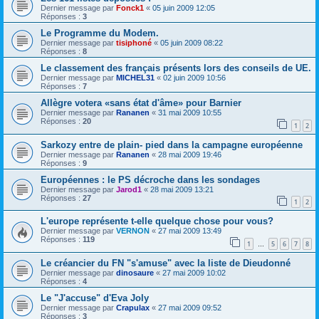
Dernier message par
Fonck1
«
05 juin 2009 12:05
Réponses :
3
Le Programme du Modem.
Dernier message par
tisiphoné
«
05 juin 2009 08:22
Réponses :
8
Le classement des français présents lors des conseils de UE.
Dernier message par
MICHEL31
«
02 juin 2009 10:56
Réponses :
7
Allègre votera «sans état d'âme» pour Barnier
Dernier message par
Rananen
«
31 mai 2009 10:55
Réponses :
20
1
2
Sarkozy entre de plain- pied dans la campagne européenne
Dernier message par
Rananen
«
28 mai 2009 19:46
Réponses :
9
Européennes : le PS décroche dans les sondages
Dernier message par
Jarod1
«
28 mai 2009 13:21
Réponses :
27
1
2
L'europe représente t-elle quelque chose pour vous?
Dernier message par
VERNON
«
27 mai 2009 13:49
Réponses :
119
1
5
6
7
8
…
Le créancier du FN "s'amuse" avec la liste de Dieudonné
Dernier message par
dinosaure
«
27 mai 2009 10:02
Réponses :
4
Le "J'accuse" d'Eva Joly
Dernier message par
Crapulax
«
27 mai 2009 09:52
Réponses :
3