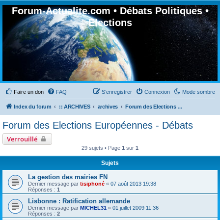
Forum-Actualite.com • Débats Politiques •
Elections
Faire un don
FAQ
S’enregistrer
Connexion
Mode sombre
Index du forum
:: ARCHIVES
archives
Forum des Elections Européennes - Débats
Forum des Elections Européennes - Débats
Verrouillé
29 sujets • Page
1
sur
1
Sujets
La gestion des mairies FN
Dernier message par
tisiphoné
«
07 août 2013 19:38
Réponses :
1
Lisbonne : Ratification allemande
Dernier message par
MICHEL31
«
01 juillet 2009 11:36
Réponses :
2