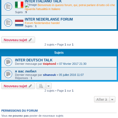
INTER ITALIANO TALK
Benvenuto in questo forum, qui, potrai parlare di tutto ciò che
riguarda l'attualittà in Italiano
Sujets :
9
INTER NEDERLANSE FORUM
Forum Nederlandse handel
Sujets :
1
Nouveau sujet
2 sujets • Page
1
sur
1
Sujets
INTER DEUTSCH TALK
Dernier message par
tisiphoné
«
07 février 2017 21:30
я вас любил
Dernier message par
sihanouk
«
05 juillet 2016 11:07
Réponses :
1
Nouveau sujet
2 sujets • Page
1
sur
1
Aller à
PERMISSIONS DU FORUM
Vous
ne pouvez pas
poster de nouveaux sujets