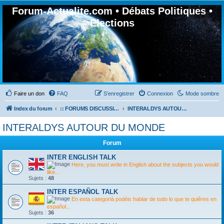
Forum-Actualite.com • Débats Politiques •
Elections
Faire un don
FAQ
S’enregistrer
Connexion
Mode sombre
Index du forum
:: FORUMS DISCUSSION GÉNÉRALES
INTERALDYS AUTOUR DU MONDE
INTERALDYS AUTOUR DU MONDE
Forum
INTER ENGLISH TALK
Here, you must write in English about the subjects you would
like...
Sujets :
48
INTER ESPAÑOL TALK
En esta categorià­ podéis hablar de todo lo que te quiêres en
español...
Sujets :
36