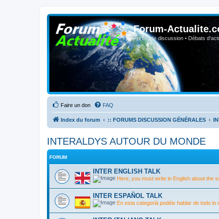
Forum-Actualite.c
Forum de discussion • Débats d'actua
Faire un don
FAQ
Index du forum
:: FORUMS DISCUSSION GÉNÉRALES
I
INTERALDYS AUTOUR DU MONDE
FORUM
INTER ENGLISH TALK
Here, you must write in English about the su
INTER ESPAÑOL TALK
En esta categorià­ podéis hablar de todo lo 