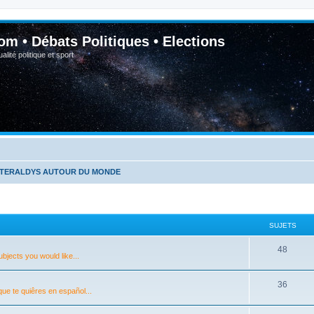
om • Débats Politiques • Elections
lité politique et sport
NTERALDYS AUTOUR DU MONDE
SUJETS
48
bjects you would like...
36
que te quiêres en español...