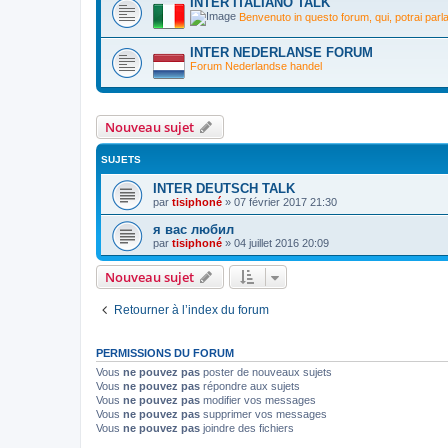
INTER ITALIANO TALK
Benvenuto in questo forum, qui, potrai parlare 
INTER NEDERLANSE FORUM
Forum Nederlandse handel
Nouveau sujet
SUJETS
INTER DEUTSCH TALK
par
tisiphoné
»
07 février 2017 21:30
я вас любил
par
tisiphoné
»
04 juillet 2016 20:09
Nouveau sujet
Retourner à l’index du forum
PERMISSIONS DU FORUM
Vous
ne pouvez pas
poster de nouveaux sujets
Vous
ne pouvez pas
répondre aux sujets
Vous
ne pouvez pas
modifier vos messages
Vous
ne pouvez pas
supprimer vos messages
Vous
ne pouvez pas
joindre des fichiers