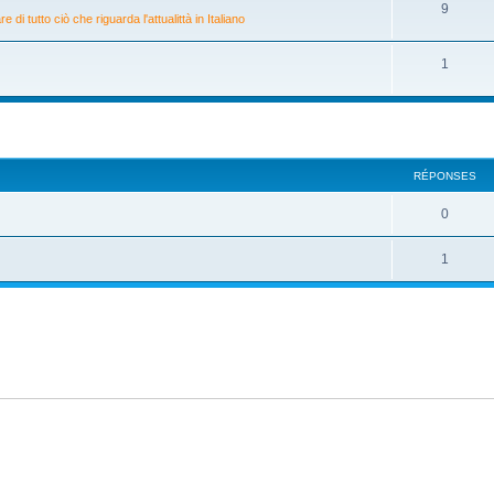
9
di tutto ciò che riguarda l'attualittà in Italiano
1
RÉPONSES
0
1