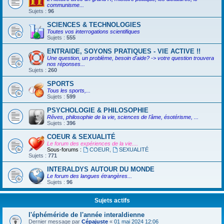
communisme...
Sujets :
96
SCIENCES & TECHNOLOGIES
Toutes vos interrogations scientifiques
Sujets :
555
ENTRAIDE, SOYONS PRATIQUES - VIE ACTIVE !!
Une question, un problème, besoin d'aide? -> votre question trouvera
nos réponses...
Sujets :
260
SPORTS
Tous les sports,...
Sujets :
599
PSYCHOLOGIE & PHILOSOPHIE
Rêves, philosophie de la vie, sciences de l'âme, ésotérisme, ...
Sujets :
396
COEUR & SEXUALITÉ
Le forum des expériences de la vie....
Sous-forums :
COEUR
,
SEXUALITÉ
Sujets :
771
INTERALDYS AUTOUR DU MONDE
Le forum des langues étrangères...
Sujets :
96
Sujets actifs
l'éphéméride de l'année interaldienne
Dernier message par
Cépajuste
«
01 mai 2024 12:06