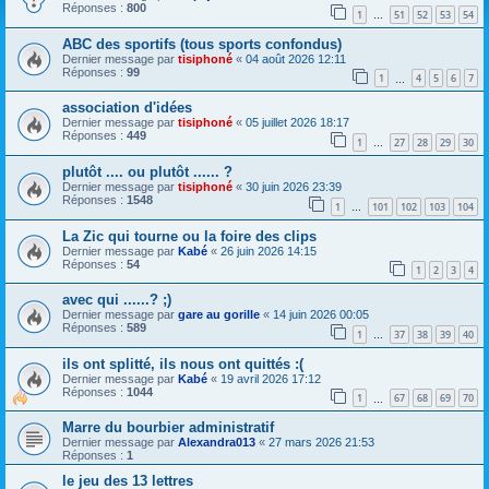
Réponses :
800
1
51
52
53
54
…
ABC des sportifs (tous sports confondus)
Dernier message par
tisiphoné
«
04 août 2026 12:11
Réponses :
99
1
4
5
6
7
…
association d'idées
Dernier message par
tisiphoné
«
05 juillet 2026 18:17
Réponses :
449
1
27
28
29
30
…
plutôt .... ou plutôt ...... ?
Dernier message par
tisiphoné
«
30 juin 2026 23:39
Réponses :
1548
1
101
102
103
104
…
La Zic qui tourne ou la foire des clips
Dernier message par
Kabé
«
26 juin 2026 14:15
Réponses :
54
1
2
3
4
avec qui ......? ;)
Dernier message par
gare au gorille
«
14 juin 2026 00:05
Réponses :
589
1
37
38
39
40
…
ils ont splitté, ils nous ont quittés :(
Dernier message par
Kabé
«
19 avril 2026 17:12
Réponses :
1044
1
67
68
69
70
…
Marre du bourbier administratif
Dernier message par
Alexandra013
«
27 mars 2026 21:53
Réponses :
1
le jeu des 13 lettres