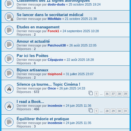
Classement des 12 signes astrologiques
Dernier message par
dodo-dudu
«
25 octobre 2025 19:24
Réponses :
4
Se lancer dans le secrétariat médical
Dernier message par
MiloMalo
«
21 octobre 2025 21:38
Etudes en management
Dernier message par
Fonck1
«
24 septembre 2025 10:28
Réponses :
2
Amour et actualité
Dernier message par
Patchouli38
«
26 août 2025 22:05
Réponses :
2
Par ici les Poètes
Dernier message par
Cépajuste
«
22 août 2025 18:28
Réponses :
6
Bijoux artisanaux
Dernier message par
tisiphoné
«
31 juillet 2025 23:07
Réponses :
2
Silence ça tourne... Topic Cinéma !
Dernier message par
Once
«
26 juin 2025 14:33
Réponses :
572
1
36
37
38
39
…
I read a Book...
Dernier message par
incedesie
«
24 juin 2025 11:36
Réponses :
456
1
28
29
30
31
…
Équilibrer théorie et pratique
Dernier message par
incedesie
«
24 juin 2025 11:35
Réponses :
3