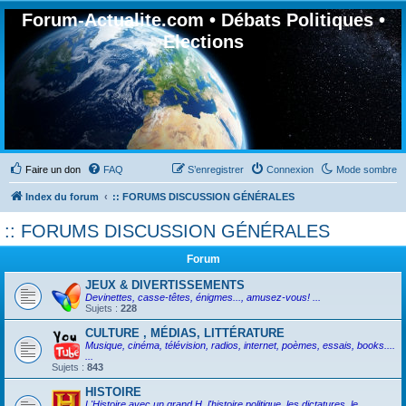
Forum-Actualite.com • Débats Politiques •
Elections
Faire un don
FAQ
S’enregistrer
Connexion
Mode sombre
Index du forum
:: FORUMS DISCUSSION GÉNÉRALES
:: FORUMS DISCUSSION GÉNÉRALES
Forum
JEUX & DIVERTISSEMENTS
Devinettes, casse-têtes, énigmes..., amusez-vous! ...
Sujets :
228
CULTURE , MÉDIAS, LITTÉRATURE
Musique, cinéma, télévision, radios, internet, poèmes, essais, books....
...
Sujets :
843
HISTOIRE
L'Histoire avec un grand H, l'histoire politique, les dictatures, le