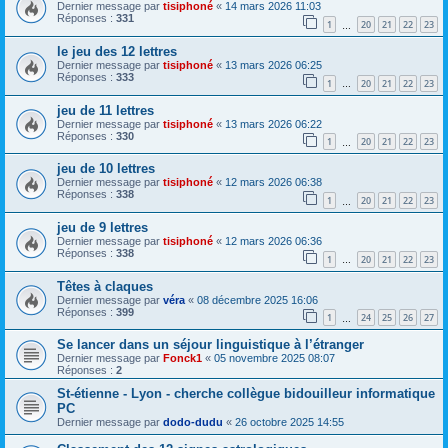
Dernier message par
tisiphoné
«
14 mars 2026 11:03
Réponses :
331
1
20
21
22
23
…
le jeu des 12 lettres
Dernier message par
tisiphoné
«
13 mars 2026 06:25
Réponses :
333
1
20
21
22
23
…
jeu de 11 lettres
Dernier message par
tisiphoné
«
13 mars 2026 06:22
Réponses :
330
1
20
21
22
23
…
jeu de 10 lettres
Dernier message par
tisiphoné
«
12 mars 2026 06:38
Réponses :
338
1
20
21
22
23
…
jeu de 9 lettres
Dernier message par
tisiphoné
«
12 mars 2026 06:36
Réponses :
338
1
20
21
22
23
…
Têtes à claques
Dernier message par
véra
«
08 décembre 2025 16:06
Réponses :
399
1
24
25
26
27
…
Se lancer dans un séjour linguistique à l’étranger
Dernier message par
Fonck1
«
05 novembre 2025 08:07
Réponses :
2
St-étienne - Lyon - cherche collègue bidouilleur informatique
PC
Dernier message par
dodo-dudu
«
26 octobre 2025 14:55