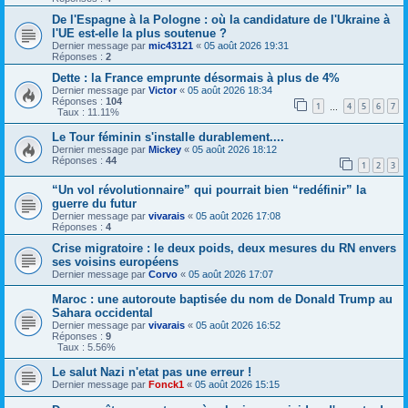
De l'Espagne à la Pologne : où la candidature de l'Ukraine à
l'UE est-elle la plus soutenue ?
Dernier message par
mic43121
«
05 août 2026 19:31
Réponses :
2
Dette : la France emprunte désormais à plus de 4%
Dernier message par
Victor
«
05 août 2026 18:34
Réponses :
104
1
4
5
6
7
…
Taux : 11.11%
Le Tour féminin s'installe durablement....
Dernier message par
Mickey
«
05 août 2026 18:12
Réponses :
44
1
2
3
“Un vol révolutionnaire” qui pourrait bien “redéfinir” la
guerre du futur
Dernier message par
vivarais
«
05 août 2026 17:08
Réponses :
4
Crise migratoire : le deux poids, deux mesures du RN envers
ses voisins européens
Dernier message par
Corvo
«
05 août 2026 17:07
Maroc : une autoroute baptisée du nom de Donald Trump au
Sahara occidental
Dernier message par
vivarais
«
05 août 2026 16:52
Réponses :
9
Taux : 5.56%
Le salut Nazi n'etat pas une erreur !
Dernier message par
Fonck1
«
05 août 2026 15:15