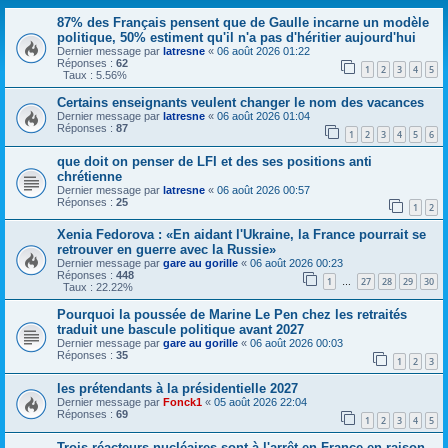
87% des Français pensent que de Gaulle incarne un modèle
politique, 50% estiment qu'il n'a pas d'héritier aujourd'hui
Dernier message par
latresne
«
06 août 2026 01:22
Réponses :
62
1
2
3
4
5
Taux : 5.56%
Certains enseignants veulent changer le nom des vacances
Dernier message par
latresne
«
06 août 2026 01:04
Réponses :
87
1
2
3
4
5
6
que doit on penser de LFI et des ses positions anti
chrétienne
Dernier message par
latresne
«
06 août 2026 00:57
Réponses :
25
1
2
Xenia Fedorova : «En aidant l'Ukraine, la France pourrait se
retrouver en guerre avec la Russie»
Dernier message par
gare au gorille
«
06 août 2026 00:23
Réponses :
448
1
27
28
29
30
…
Taux : 22.22%
Pourquoi la poussée de Marine Le Pen chez les retraités
traduit une bascule politique avant 2027
Dernier message par
gare au gorille
«
06 août 2026 00:03
Réponses :
35
1
2
3
les prétendants à la présidentielle 2027
Dernier message par
Fonck1
«
05 août 2026 22:04
Réponses :
69
1
2
3
4
5
Trois réacteurs nucléaires sont à l'arrêt en France en raison