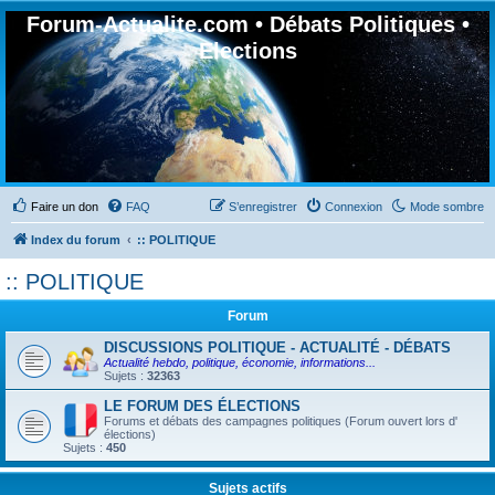
Forum-Actualite.com • Débats Politiques •
Elections
Faire un don
FAQ
S’enregistrer
Connexion
Mode sombre
Index du forum
:: POLITIQUE
:: POLITIQUE
Forum
DISCUSSIONS POLITIQUE - ACTUALITÉ - DÉBATS
Actualité hebdo, politique, économie, informations...
Sujets :
32363
LE FORUM DES ÉLECTIONS
Forums et débats des campagnes politiques (Forum ouvert lors d'
élections)
Sujets :
450
Sujets actifs