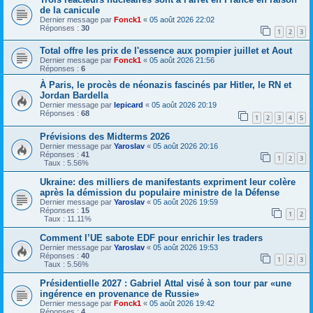
de la canicule
Dernier message par
Fonck1
«
05 août 2026 22:02
Réponses :
30
1
2
3
Total offre les prix de l'essence aux pompier juillet et Aout
Dernier message par
Fonck1
«
05 août 2026 21:56
Réponses :
6
À Paris, le procès de néonazis fascinés par Hitler, le RN et
Jordan Bardella
Dernier message par
lepicard
«
05 août 2026 20:19
Réponses :
68
1
2
3
4
5
Prévisions des Midterms 2026
Dernier message par
Yaroslav
«
05 août 2026 20:16
Réponses :
41
1
2
3
Taux : 5.56%
Ukraine: des milliers de manifestants expriment leur colère
après la démission du populaire ministre de la Défense
Dernier message par
Yaroslav
«
05 août 2026 19:59
Réponses :
15
1
2
Taux : 11.11%
Comment l’UE sabote EDF pour enrichir les traders
Dernier message par
Yaroslav
«
05 août 2026 19:53
Réponses :
40
1
2
3
Taux : 5.56%
Présidentielle 2027 : Gabriel Attal visé à son tour par «une
ingérence en provenance de Russie»
Dernier message par
Fonck1
«
05 août 2026 19:42
Réponses :
4