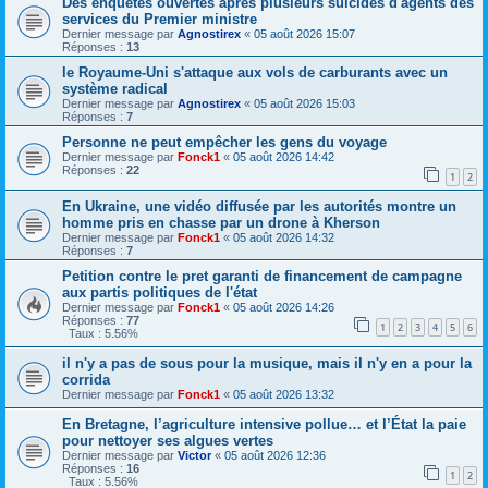
Des enquêtes ouvertes après plusieurs suicides d'agents des
services du Premier ministre
Dernier message par
Agnostirex
«
05 août 2026 15:07
Réponses :
13
le Royaume-Uni s'attaque aux vols de carburants avec un
système radical
Dernier message par
Agnostirex
«
05 août 2026 15:03
Réponses :
7
Personne ne peut empêcher les gens du voyage
Dernier message par
Fonck1
«
05 août 2026 14:42
Réponses :
22
1
2
En Ukraine, une vidéo diffusée par les autorités montre un
homme pris en chasse par un drone à Kherson
Dernier message par
Fonck1
«
05 août 2026 14:32
Réponses :
7
Petition contre le pret garanti de financement de campagne
aux partis politiques de l'état
Dernier message par
Fonck1
«
05 août 2026 14:26
Réponses :
77
1
2
3
4
5
6
Taux : 5.56%
il n'y a pas de sous pour la musique, mais il n'y en a pour la
corrida
Dernier message par
Fonck1
«
05 août 2026 13:32
En Bretagne, l’agriculture intensive pollue… et l’État la paie
pour nettoyer ses algues vertes
Dernier message par
Victor
«
05 août 2026 12:36
Réponses :
16
1
2
Taux : 5.56%