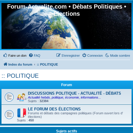
Forum-Actualite.com • Débats Politiques •
Elections
Faire un don
FAQ
S’enregistrer
Connexion
Mode sombre
Index du forum
:: POLITIQUE
:: POLITIQUE
Forum
DISCUSSIONS POLITIQUE - ACTUALITÉ - DÉBATS
Actualité hebdo, politique, économie, informations...
Sujets :
32384
LE FORUM DES ÉLECTIONS
Forums et débats des campagnes politiques (Forum ouvert lors d'
élections)
Sujets :
450
Sujets actifs