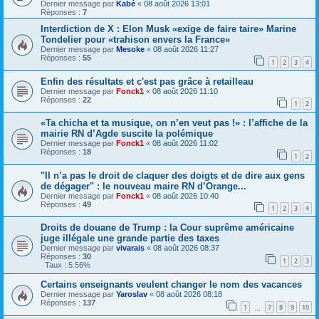
Dernier message par
Kabé
«
08 août 2026 13:01
Réponses :
7
Interdiction de X : Elon Musk «exige de faire taire» Marine
Tondelier pour «trahison envers la France»
Dernier message par
Mesoke
«
08 août 2026 11:27
Réponses :
55
1
2
3
4
Enfin des résultats et c'est pas grâce à retailleau
Dernier message par
Fonck1
«
08 août 2026 11:10
Réponses :
22
1
2
«Ta chicha et ta musique, on n’en veut pas !» : l’affiche de la
mairie RN d’Agde suscite la polémique
Dernier message par
Fonck1
«
08 août 2026 11:02
Réponses :
18
1
2
"Il n’a pas le droit de claquer des doigts et de dire aux gens
de dégager" : le nouveau maire RN d’Orange...
Dernier message par
Fonck1
«
08 août 2026 10:40
Réponses :
49
1
2
3
4
Droits de douane de Trump : la Cour suprême américaine
juge illégale une grande partie des taxes
Dernier message par
vivarais
«
08 août 2026 08:37
Réponses :
30
1
2
3
Taux : 5.56%
Certains enseignants veulent changer le nom des vacances
Dernier message par
Yaroslav
«
08 août 2026 08:18
Réponses :
137
1
7
8
9
10
…