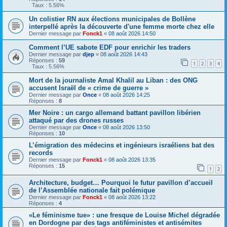
Taux : 5.56%
Un colistier RN aux élections municipales de Bollène
interpellé après la découverte d'une femme morte chez elle
Dernier message par
Fonck1
«
08 août 2026 14:50
Comment l’UE sabote EDF pour enrichir les traders
Dernier message par
djep
«
08 août 2026 14:43
Réponses :
59
1
2
3
4
Taux : 5.56%
Mort de la journaliste Amal Khalil au Liban : des ONG
accusent Israël de « crime de guerre »
Dernier message par
Once
«
08 août 2026 14:25
Réponses :
8
Mer Noire : un cargo allemand battant pavillon libérien
attaqué par des drones russes
Dernier message par
Once
«
08 août 2026 13:50
Réponses :
10
L’émigration des médecins et ingénieurs israéliens bat des
records
Dernier message par
Fonck1
«
08 août 2026 13:35
Réponses :
15
1
2
Architecture, budget… Pourquoi le futur pavillon d’accueil
de l’Assemblée nationale fait polémique
Dernier message par
Fonck1
«
08 août 2026 13:22
Réponses :
4
«Le féminisme tue» : une fresque de Louise Michel dégradée
en Dordogne par des tags antiféministes et antisémites