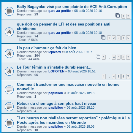
Bally Bagayoko visé par une plainte de AC!! Anti-Corruption
Dernier message par
gare au gorille
«
08 août 2026 19:16
Réponses :
29
1
2
que doit on penser de LFI et des ses positions anti
chrétienne
Dernier message par
gare au gorille
«
08 août 2026 19:10
Réponses :
74
1
2
3
4
5
Taux : 5.56%
Un peu d'humour ça fait du bien
Dernier message par
lepicard
«
08 août 2026 19:07
Réponses :
104
1
4
5
6
7
…
Taux : 44.44%
Le Tour féminin s'installe durablement....
Dernier message par
LOFOTEN
«
08 août 2026 18:51
Réponses :
95
1
4
5
6
7
…
Comment transformer une mauvaise nouvelle en bonne
nouvellle
Dernier message par
papibilou
«
08 août 2026 18:13
Réponses :
1
Retour du chomage à son plus haut niveau
Dernier message par
papibilou
«
08 août 2026 18:10
Réponses :
4
"Les heures non réalisées seront reportées" : polémique à La
Poste après les incendies en Gironde
Dernier message par
papibilou
«
08 août 2026 18:06
Réponses :
10