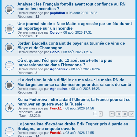
Analyse : les Français font-ils avant tout confiance au RN
contre les incendies ?
Dernier message par
papibilou
«
08 août 2026 18:03
Réponses :
12
Une journaliste de « Nice Matin » agressée par un élu durant
un reportage sur un incendie
Dernier message par
Corvo
«
08 août 2026 17:31
Réponses :
11
Jordan Bardella contraint de payer sa tournée de vins de
Blaye et de Champagne
Dernier message par
Corvo
«
08 août 2026 17:16
Où et quand l'éclipse du 12 août sera-t-elle la plus
impressionnante dans l'Hexagone ?
Dernier message par
Agnostirex
«
08 août 2026 16:24
Réponses :
3
«La décision la plus difficile de ma vie» : le maire RN de
Montargis annonce sa démission pour des raisons de santé
Dernier message par
Agnostirex
«
08 août 2026 16:23
Réponses :
2
Xenia Fedorova : «En aidant l'Ukraine, la France pourrait se
retrouver en guerre avec la Russie»
Dernier message par
Fonck1
«
08 août 2026 14:56
Réponses :
468
1
29
30
31
32
…
Taux : 22.22%
Le journaliste d’extrême droite Erik Tegnér pris à partie en
Bretagne, une enquête ouverte
Dernier message par
Fonck1
«
08 août 2026 14:55
Réponses :
14