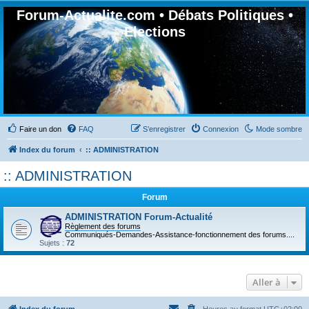
Forum-Actualite.com • Débats Politiques •
Elections
Faire un don
FAQ
S’enregistrer
Connexion
Mode sombre
Index du forum
:: ADMINISTRATION
:: ADMINISTRATION
Forum
ADMINISTRATION Forum-Actualité
Règlement des forums
Communiqués-Demandes-Assistance-fonctionnement des forums....
Sujets :
72
Aller à