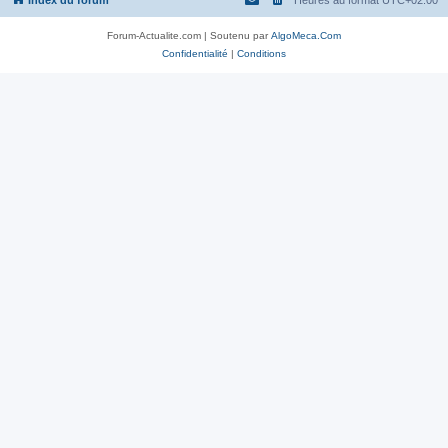
Index du forum
Heures au format
UTC+02:00
Forum-Actualite.com | Soutenu par
AlgoMeca.Com
Confidentialité
|
Conditions