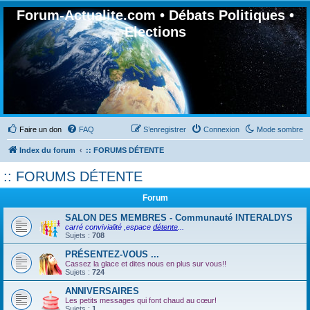
Forum-Actualite.com • Débats Politiques •
Elections
Faire un don
FAQ
S’enregistrer
Connexion
Mode sombre
Index du forum
:: FORUMS DÉTENTE
:: FORUMS DÉTENTE
Forum
SALON DES MEMBRES - Communauté INTERALDYS
carré convivialité ,espace
détente
...
Sujets :
708
PRÉSENTEZ-VOUS ...
Cassez la glace et dites nous en plus sur vous!!
Sujets :
724
ANNIVERSAIRES
Les petits messages qui font chaud au cœur!
Sujets :
1