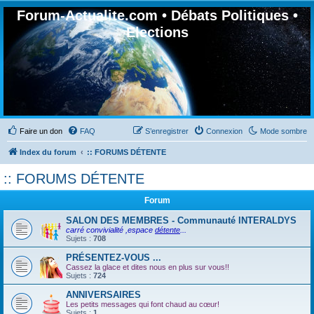
Forum-Actualite.com • Débats Politiques •
Elections
Faire un don
FAQ
S’enregistrer
Connexion
Mode sombre
Index du forum
:: FORUMS DÉTENTE
:: FORUMS DÉTENTE
Forum
SALON DES MEMBRES - Communauté INTERALDYS
carré convivialité ,espace
détente
...
Sujets :
708
PRÉSENTEZ-VOUS ...
Cassez la glace et dites nous en plus sur vous!!
Sujets :
724
ANNIVERSAIRES
Les petits messages qui font chaud au cœur!
Sujets :
1