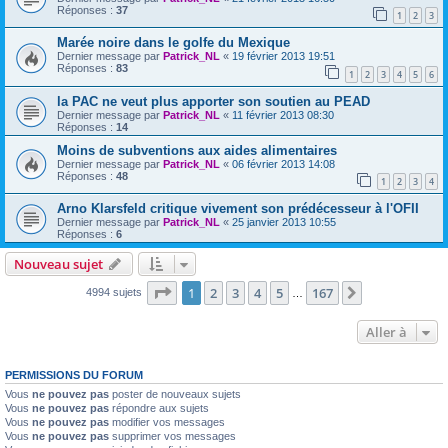
Réponses :
37
1
2
3
Marée noire dans le golfe du Mexique
Dernier message par
Patrick_NL
«
19 février 2013 19:51
Réponses :
83
1
2
3
4
5
6
la PAC ne veut plus apporter son soutien au PEAD
Dernier message par
Patrick_NL
«
11 février 2013 08:30
Réponses :
14
Moins de subventions aux aides alimentaires
Dernier message par
Patrick_NL
«
06 février 2013 14:08
Réponses :
48
1
2
3
4
Arno Klarsfeld critique vivement son prédécesseur à l'OFII
Dernier message par
Patrick_NL
«
25 janvier 2013 10:55
Réponses :
6
Nouveau sujet
Page
1
sur
167
1
2
3
4
5
167
Suivante
4994 sujets
…
Aller à
PERMISSIONS DU FORUM
Vous
ne pouvez pas
poster de nouveaux sujets
Vous
ne pouvez pas
répondre aux sujets
Vous
ne pouvez pas
modifier vos messages
Vous
ne pouvez pas
supprimer vos messages