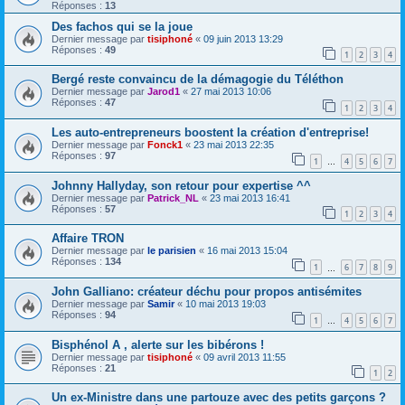
Réponses :
13
Des fachos qui se la joue
Dernier message par
tisiphoné
«
09 juin 2013 13:29
Réponses :
49
1
2
3
4
Bergé reste convaincu de la démagogie du Téléthon
Dernier message par
Jarod1
«
27 mai 2013 10:06
Réponses :
47
1
2
3
4
Les auto-entrepreneurs boostent la création d'entreprise!
Dernier message par
Fonck1
«
23 mai 2013 22:35
Réponses :
97
1
4
5
6
7
…
Johnny Hallyday, son retour pour expertise ^^
Dernier message par
Patrick_NL
«
23 mai 2013 16:41
Réponses :
57
1
2
3
4
Affaire TRON
Dernier message par
le parisien
«
16 mai 2013 15:04
Réponses :
134
1
6
7
8
9
…
John Galliano: créateur déchu pour propos antisémites
Dernier message par
Samir
«
10 mai 2013 19:03
Réponses :
94
1
4
5
6
7
…
Bisphénol A , alerte sur les bibérons !
Dernier message par
tisiphoné
«
09 avril 2013 11:55
Réponses :
21
1
2
Un ex-Ministre dans une partouze avec des petits garçons ?