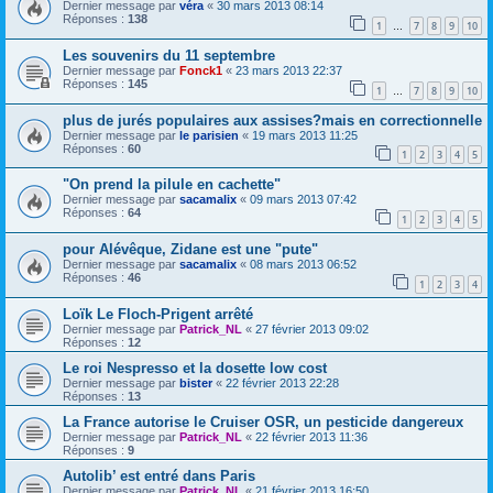
Dernier message par
véra
«
30 mars 2013 08:14
Réponses :
138
1
7
8
9
10
…
Les souvenirs du 11 septembre
Dernier message par
Fonck1
«
23 mars 2013 22:37
Réponses :
145
1
7
8
9
10
…
plus de jurés populaires aux assises?mais en correctionnelle
Dernier message par
le parisien
«
19 mars 2013 11:25
Réponses :
60
1
2
3
4
5
"On prend la pilule en cachette"
Dernier message par
sacamalix
«
09 mars 2013 07:42
Réponses :
64
1
2
3
4
5
pour Alévêque, Zidane est une "pute"
Dernier message par
sacamalix
«
08 mars 2013 06:52
Réponses :
46
1
2
3
4
Loïk Le Floch-Prigent arrêté
Dernier message par
Patrick_NL
«
27 février 2013 09:02
Réponses :
12
Le roi Nespresso et la dosette low cost
Dernier message par
bister
«
22 février 2013 22:28
Réponses :
13
La France autorise le Cruiser OSR, un pesticide dangereux
Dernier message par
Patrick_NL
«
22 février 2013 11:36
Réponses :
9
Autolib’ est entré dans Paris
Dernier message par
Patrick_NL
«
21 février 2013 16:50