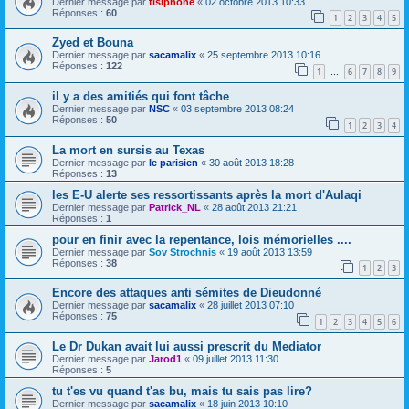
Dernier message par
tisiphoné
«
02 octobre 2013 10:33
Réponses :
60
1
2
3
4
5
Zyed et Bouna
Dernier message par
sacamalix
«
25 septembre 2013 10:16
Réponses :
122
1
6
7
8
9
…
il y a des amitiés qui font tâche
Dernier message par
NSC
«
03 septembre 2013 08:24
Réponses :
50
1
2
3
4
La mort en sursis au Texas
Dernier message par
le parisien
«
30 août 2013 18:28
Réponses :
13
les E-U alerte ses ressortissants après la mort d'Aulaqi
Dernier message par
Patrick_NL
«
28 août 2013 21:21
Réponses :
1
pour en finir avec la repentance, lois mémorielles ....
Dernier message par
Sov Strochnis
«
19 août 2013 13:59
Réponses :
38
1
2
3
Encore des attaques anti sémites de Dieudonné
Dernier message par
sacamalix
«
28 juillet 2013 07:10
Réponses :
75
1
2
3
4
5
6
Le Dr Dukan avait lui aussi prescrit du Mediator
Dernier message par
Jarod1
«
09 juillet 2013 11:30
Réponses :
5
tu t'es vu quand t'as bu, mais tu sais pas lire?
Dernier message par
sacamalix
«
18 juin 2013 10:10