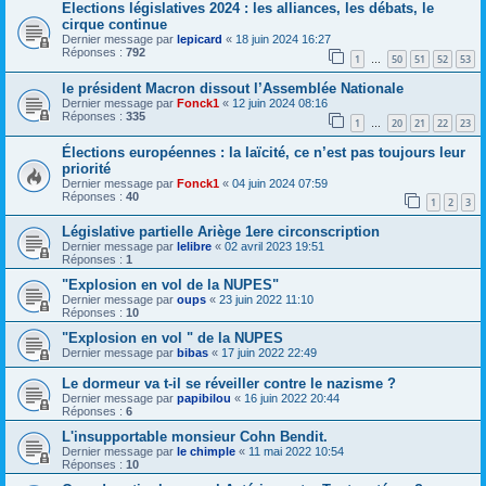
Elections législatives 2024 : les alliances, les débats, le
cirque continue
Dernier message par
lepicard
«
18 juin 2024 16:27
Réponses :
792
1
50
51
52
53
…
le président Macron dissout l’Assemblée Nationale
Dernier message par
Fonck1
«
12 juin 2024 08:16
Réponses :
335
1
20
21
22
23
…
Élections européennes : la laïcité, ce n’est pas toujours leur
priorité
Dernier message par
Fonck1
«
04 juin 2024 07:59
Réponses :
40
1
2
3
Législative partielle Ariège 1ere circonscription
Dernier message par
lelibre
«
02 avril 2023 19:51
Réponses :
1
"Explosion en vol de la NUPES"
Dernier message par
oups
«
23 juin 2022 11:10
Réponses :
10
"Explosion en vol " de la NUPES
Dernier message par
bibas
«
17 juin 2022 22:49
Le dormeur va t-il se réveiller contre le nazisme ?
Dernier message par
papibilou
«
16 juin 2022 20:44
Réponses :
6
L'insupportable monsieur Cohn Bendit.
Dernier message par
le chimple
«
11 mai 2022 10:54
Réponses :
10