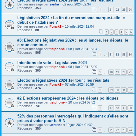
Elections législatives 2024 2ème tour : les résultats
Dernier message par
sanka
«
02 août 2024 02:34
Réponses :
353
1
21
22
23
24
…
Législatives 2024 : La fin du macronisme marque-t-elle le
début de l’attalisme ?
Dernier message par
Fonck1
«
16 juillet 2024 12:04
Réponses :
88
1
2
3
4
5
6
#3: Elections législatives 2024 : les alliances, les débats, le
cirque continue
Dernier message par
tisiphoné
«
08 juillet 2024 15:04
Réponses :
805
1
51
52
53
54
…
Intentions de vote - Législatives 2024
Dernier message par
tisiphoné
«
08 juillet 2024 15:00
Réponses :
300
1
18
19
20
21
…
Elections législatives 2024 1er tour : les résultats
Dernier message par
Fonck1
«
07 juillet 2024 20:59
Réponses :
474
1
29
30
31
32
…
#2 Elections européennes 2024 : les débats politiques
Dernier message par
tisiphoné
«
20 juin 2024 07:52
Réponses :
741
1
47
48
49
50
…
52% des personnes interrogées qui indiquent qu'elles sont
prêtes à voter pour le R N
Dernier message par
latresne
«
19 juin 2024 01:32
Réponses :
350
1
21
22
23
24
…