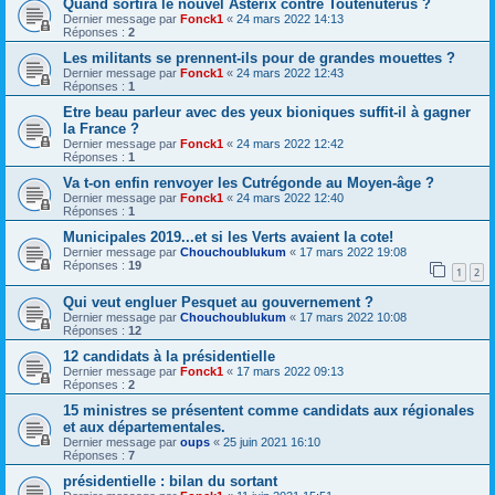
Quand sortira le nouvel Astérix contre Toutenutérus ?
Dernier message par
Fonck1
«
24 mars 2022 14:13
Réponses :
2
Les militants se prennent-ils pour de grandes mouettes ?
Dernier message par
Fonck1
«
24 mars 2022 12:43
Réponses :
1
Etre beau parleur avec des yeux bioniques suffit-il à gagner
la France ?
Dernier message par
Fonck1
«
24 mars 2022 12:42
Réponses :
1
Va t-on enfin renvoyer les Cutrégonde au Moyen-âge ?
Dernier message par
Fonck1
«
24 mars 2022 12:40
Réponses :
1
Municipales 2019...et si les Verts avaient la cote!
Dernier message par
Chouchoublukum
«
17 mars 2022 19:08
Réponses :
19
1
2
Qui veut engluer Pesquet au gouvernement ?
Dernier message par
Chouchoublukum
«
17 mars 2022 10:08
Réponses :
12
12 candidats à la présidentielle
Dernier message par
Fonck1
«
17 mars 2022 09:13
Réponses :
2
15 ministres se présentent comme candidats aux régionales
et aux départementales.
Dernier message par
oups
«
25 juin 2021 16:10
Réponses :
7
présidentielle : bilan du sortant