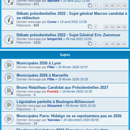
Dernier message par
lepicard
«
16 avril 2022 13:59
Réponses :
471
1
29
30
31
32
…
Débats présidentielles 2022 : Sujet général Macron candidat à
sa réélection
Dernier message par
Corvo
«
14 avril 2022 13:36
Réponses :
818
1
52
53
54
55
…
Débats présidentielles 2022 : Sujet Général Eric Zemmour
Dernier message par
berger141
«
09 mai 2022 23:53
Réponses :
1212
1
78
79
80
81
…
Sujets
Municipales 2026 à Lyon
Dernier message par
Fl0w
«
25 février 2026 19:37
Municipales 2026 à Marseille
Dernier message par
Fl0w
«
25 février 2026 19:33
Bruno Retailleau Candidat aux Présidentielles 2027
Dernier message par
Fonck1
«
16 février 2026 14:38
Réponses :
3
Législative partielle à Boulogne-Billancourt
Dernier message par
Désactivé
«
09 février 2025 23:40
Réponses :
1
Municipales Paris: Hidalgo ne se représentera pas en 2026
Dernier message par
Yaroslav
«
24 décembre 2024 00:59
Réponses :
10