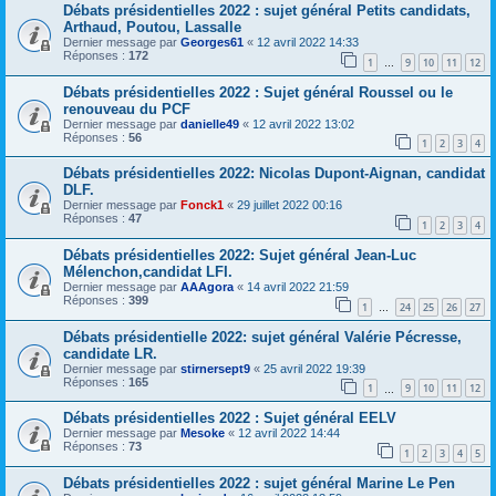
Débats présidentielles 2022 : sujet général Petits candidats,
Arthaud, Poutou, Lassalle
Dernier message par
Georges61
«
12 avril 2022 14:33
Réponses :
172
1
9
10
11
12
…
Débats présidentielles 2022 : Sujet général Roussel ou le
renouveau du PCF
Dernier message par
danielle49
«
12 avril 2022 13:02
Réponses :
56
1
2
3
4
Débats présidentielles 2022: Nicolas Dupont-Aignan, candidat
DLF.
Dernier message par
Fonck1
«
29 juillet 2022 00:16
Réponses :
47
1
2
3
4
Débats présidentielles 2022: Sujet général Jean-Luc
Mélenchon,candidat LFI.
Dernier message par
AAAgora
«
14 avril 2022 21:59
Réponses :
399
1
24
25
26
27
…
Débats présidentielle 2022: sujet général Valérie Pécresse,
candidate LR.
Dernier message par
stirnersept9
«
25 avril 2022 19:39
Réponses :
165
1
9
10
11
12
…
Débats présidentielles 2022 : Sujet général EELV
Dernier message par
Mesoke
«
12 avril 2022 14:44
Réponses :
73
1
2
3
4
5
Débats présidentielles 2022 : sujet général Marine Le Pen