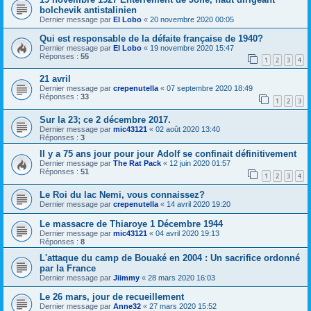
bolchevik antistalinien
Dernier message par
El Lobo
«
20 novembre 2020 00:05
Qui est responsable de la défaite française de 1940?
Dernier message par
El Lobo
«
19 novembre 2020 15:47
Réponses :
55
1
2
3
4
21 avril
Dernier message par
crepenutella
«
07 septembre 2020 18:49
Réponses :
33
1
2
3
Sur la 23; ce 2 décembre 2017.
Dernier message par
mic43121
«
02 août 2020 13:40
Réponses :
3
Il y a 75 ans jour pour jour Adolf se confinait définitivement
Dernier message par
The Rat Pack
«
12 juin 2020 01:57
Réponses :
51
1
2
3
4
Le Roi du lac Nemi, vous connaissez?
Dernier message par
crepenutella
«
14 avril 2020 19:20
Le massacre de Thiaroye 1 Décembre 1944
Dernier message par
mic43121
«
04 avril 2020 19:13
Réponses :
8
L'attaque du camp de Bouaké en 2004 : Un sacrifice ordonné
par la France
Dernier message par
Jiimmy
«
28 mars 2020 16:03
Le 26 mars, jour de recueillement
Dernier message par
Anne32
«
27 mars 2020 15:52