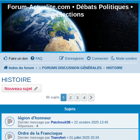
Forum-Actualite.com • Débats Politiques •
Elections
Faire un don
FAQ
S’enregistrer
Connexion
Mode sombre
Index du forum
:: FORUMS DISCUSSION GÉNÉRALES
HISTOIRE
HISTOIRE
Nouveau sujet
1
2
3
4
Suivante
96 sujets
Sujets
légion d'honneur
Dernier message par
Patchouli38
«
22 octobre 2025 13:45
Réponses :
4
Ordre de la Francisque
Dernier message par
Transfert
«
01 juillet 2025 20:34