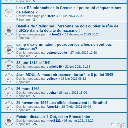
Réponses :
5
Les « Réunionnais de la Creuse » : pourquoi cinquante ans
de silence ?
Dernier message par
Ofelia
«
11 juin 2024 22:37
Réponses :
2
Bataille de Stalingrad. Personne ne doit oublier le rôle de
l’URSS dans la défaite du nazisme !
Dernier message par
michou27
«
14 décembre 2023 08:26
Réponses :
7
camp d'extermination: pourquoi les alliés ne sont pas
intervenus?
Dernier message par
coincetabulle
«
27 août 2022 12:50
Réponses :
12
22 juin 1812 et 1941
Dernier message par
danielle49
«
21 juin 2021 21:38
Jean MOULIN meurt atrocement torturé le 8 juillet 1943
Dernier message par
voileux
«
18 juin 2021 08:12
Réponses :
1
26 mars 1962
Dernier message par
uscha
«
26 mars 2021 18:04
Réponses :
5
25 novembre 1944 Les alliés découvrent le Struthof
Dernier message par
Anne32
«
26 février 2021 09:04
Réponses :
3
Pétain, dictateur ? Oui, selon France Inter
Dernier message par
mic43121
«
05 février 2021 18:20
Réponses :
24
1
2