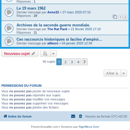
Réponses :
1
Le 19 mars 1962
Dernier message par
Anne32
«
27 mars 2020 07:10
Réponses :
29
1
2
Archives de la seconde guerre mondiale.
Dernier message par
The Rat Pack
«
21 février 2020 17:10
Réponses :
11
Ces raccourcis historiques si faciles d'emploi...
Dernier message par
ailleurs
«
04 janvier 2020 12:39
Nouveau sujet
1
2
3
4
Suivante
96 sujets
Aller à
PERMISSIONS DU FORUM
Vous
ne pouvez pas
poster de nouveaux sujets
Vous
ne pouvez pas
répondre aux sujets
Vous
ne pouvez pas
modifier vos messages
Vous
ne pouvez pas
supprimer vos messages
Vous
ne pouvez pas
joindre des fichiers
Index du forum
Heures au format
UTC+02:00
Forum-Actualite.com | Soutenu par
AlgoMeca.Com