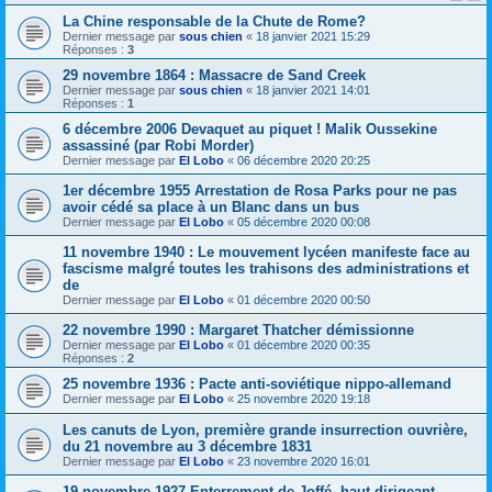
La Chine responsable de la Chute de Rome?
Dernier message par
sous chien
«
18 janvier 2021 15:29
Réponses :
3
29 novembre 1864 : Massacre de Sand Creek
Dernier message par
sous chien
«
18 janvier 2021 14:01
Réponses :
1
6 décembre 2006 Devaquet au piquet ! Malik Oussekine
assassiné (par Robi Morder)
Dernier message par
El Lobo
«
06 décembre 2020 20:25
1er décembre 1955 Arrestation de Rosa Parks pour ne pas
avoir cédé sa place à un Blanc dans un bus
Dernier message par
El Lobo
«
05 décembre 2020 00:08
11 novembre 1940 : Le mouvement lycéen manifeste face au
fascisme malgré toutes les trahisons des administrations et
de
Dernier message par
El Lobo
«
01 décembre 2020 00:50
22 novembre 1990 : Margaret Thatcher démissionne
Dernier message par
El Lobo
«
01 décembre 2020 00:35
Réponses :
2
25 novembre 1936 : Pacte anti-soviétique nippo-allemand
Dernier message par
El Lobo
«
25 novembre 2020 19:18
Les canuts de Lyon, première grande insurrection ouvrière,
du 21 novembre au 3 décembre 1831
Dernier message par
El Lobo
«
23 novembre 2020 16:01
19 novembre 1927 Enterrement de Joffé, haut dirigeant