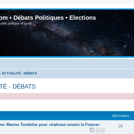
om • Débats Politiques • Elections
lité politique et sport
- ACTUALITÉ - DÉBATS
TÉ - DÉBATS
RÉPONSES
aire» Marine Tondelier pour «trahison envers la France»
28
1
2