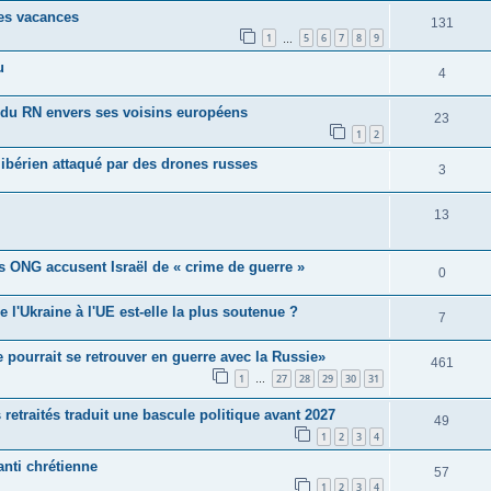
es vacances
131
1
5
6
7
8
9
…
u
4
s du RN envers ses voisins européens
23
1
2
libérien attaqué par des drones russes
3
13
es ONG accusent Israël de « crime de guerre »
0
 l'Ukraine à l'UE est-elle la plus soutenue ?
7
e pourrait se retrouver en guerre avec la Russie»
461
1
27
28
29
30
31
…
etraités traduit une bascule politique avant 2027
49
1
2
3
4
anti chrétienne
57
1
2
3
4