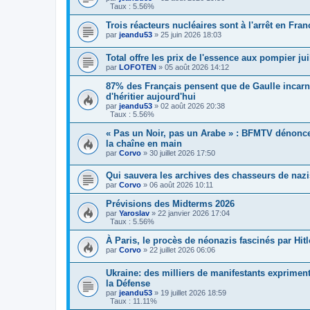
Taux : 5.56%
Trois réacteurs nucléaires sont à l'arrêt en Fra
par
jeandu53
»
25 juin 2026 18:03
Total offre les prix de l'essence aux pompier jui
par
LOFOTEN
»
05 août 2026 14:12
87% des Français pensent que de Gaulle incarne
d'héritier aujourd'hui
par
jeandu53
»
02 août 2026 20:38
Taux : 5.56%
« Pas un Noir, pas un Arabe » : BFMTV dénonce
la chaîne en main
par
Corvo
»
30 juillet 2026 17:50
Qui sauvera les archives des chasseurs de nazi
par
Corvo
»
06 août 2026 10:11
Prévisions des Midterms 2026
par
Yaroslav
»
22 janvier 2026 17:04
Taux : 5.56%
À Paris, le procès de néonazis fascinés par Hitl
par
Corvo
»
22 juillet 2026 06:06
Ukraine: des milliers de manifestants expriment
la Défense
par
jeandu53
»
19 juillet 2026 18:59
Taux : 11.11%