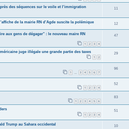
rès des séquences sur le voile et l’immigration
11
 l’affiche de la mairie RN d’Agde suscite la polémique
12
e dire aux gens de dégager" : le nouveau maire RN
47
1
2
3
4
éricaine juge illégale une grande partie des taxes
29
1
2
96
1
3
4
5
6
7
…
52
1
2
3
4
83
1
2
3
4
5
6
ders
51
1
2
3
4
ald Trump au Sahara occidental
10