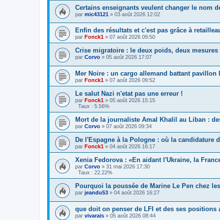
Certains enseignants veulent changer le nom d
par
mic43121
»
03 août 2026 12:02
Enfin des résultats et c'est pas grâce à retaillea
par
Fonck1
»
07 août 2026 09:50
Crise migratoire : le deux poids, deux mesure
par
Corvo
»
05 août 2026 17:07
Mer Noire : un cargo allemand battant pavillon 
par
Fonck1
»
07 août 2026 09:52
Le salut Nazi n'etat pas une erreur !
par
Fonck1
»
05 août 2026 15:15
Taux : 5.56%
Mort de la journaliste Amal Khalil au Liban : d
par
Corvo
»
07 août 2026 09:34
De l'Espagne à la Pologne : où la candidature de
par
Fonck1
»
04 août 2026 16:17
Xenia Fedorova : «En aidant l'Ukraine, la Franc
par
Corvo
»
31 mai 2026 17:30
Taux : 22.22%
Pourquoi la poussée de Marine Le Pen chez les r
par
jeandu53
»
04 août 2026 16:27
que doit on penser de LFI et des ses positions 
par
vivarais
»
05 août 2026 08:44