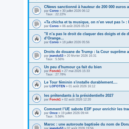
CNews sanctionné à hauteur de 200 000 euros ap
par
Corvo
»
30 juillet 2026 06:12
Taux : 22.22%
«Ta chicha et ta musique, on n’en veut pas !» :
par
Corvo
»
06 août 2026 05:24
"Il n’a pas le droit de claquer des doigts et d
d’Orange...
par
Corvo
»
18 juillet 2026 05:56
Droits de douane de Trump : la Cour suprême am
par
jeandu53
»
20 février 2026 16:31
Taux : 5.56%
Un peu d'humour ça fait du bien
par
Fonck1
»
27 mai 2026 15:33
Taux : 27.78%
Le Tour féminin s'installe durablement....
par
LOFOTEN
»
01 août 2026 16:12
les prétendants à la présidentielle 2027
par
Fonck1
»
02 août 2026 12:20
Comment l’UE sabote EDF pour enrichir les tra
par
Once
»
19 juillet 2026 09:44
Taux : 5.56%
Maroc : une autoroute baptisée du nom de Don
par
jeandu53
»
02 août 2026 19:56