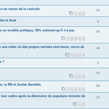
nce en raison de la canicule
33
1
2
3
llet et Aout
9
 un modèle politique, 50% estiment qu'il n'a pas
65
1
2
3
4
5
 une vidéo où des propos racistes sont tenus, micro de
49
1
2
3
4
s ?
0
42
1
2
3
er, le RN et Jordan Bardella
68
1
2
3
4
5
 leur colère après la démission du populaire ministre de
15
1
2