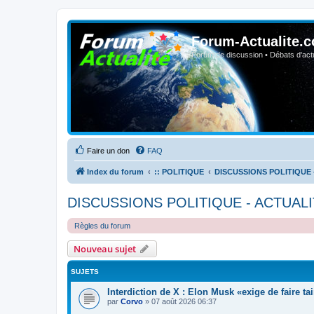
Forum-Actualite.c
Forum de discussion • Débats d'actua
Faire un don
FAQ
Index du forum
:: POLITIQUE
DISCUSSIONS POLITIQUE 
DISCUSSIONS POLITIQUE - ACTUALI
Règles du forum
Nouveau sujet
SUJETS
Interdiction de X : Elon Musk «exige de faire t
par
Corvo
»
07 août 2026 06:37