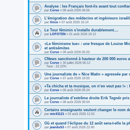
Analyse : les Français font-ils avant tout confi
par
Corvo
»
08 août 2026 06:56
L’émigration des médecins et ingénieurs israél
par
Once
»
07 août 2026 16:14
Le Tour féminin s'installe durablement....
par
LOFOTEN
»
01 août 2026 16:12
«Le féminisme tue» : une fresque de Louise Mi
et antisémites
par
Corvo
»
08 août 2026 05:20
CNews sanctionné à hauteur de 200 000 euros ap
par
Corvo
»
30 juillet 2026 06:12
Taux : 22.22%
Une journaliste de « Nice Matin » agressée par 
par
Corvo
»
07 août 2026 18:00
«Ta chicha et ta musique, on n’en veut pas !» :
par
Corvo
»
06 août 2026 05:24
Le journaliste d’extrême droite Erik Tegnér pri
par
Corvo
»
08 août 2026 06:04
Certains enseignants veulent changer le nom d
par
mic43121
»
03 août 2026 12:02
Où et quand l'éclipse du 12 août sera-t-elle la
par
jeandu53
»
07 août 2026 22:40