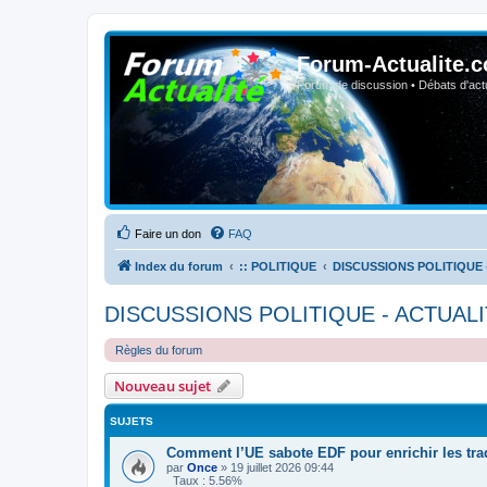
Forum-Actualite.c
Forum de discussion • Débats d'actua
Faire un don
FAQ
Index du forum
:: POLITIQUE
DISCUSSIONS POLITIQUE 
DISCUSSIONS POLITIQUE - ACTUALI
Règles du forum
Nouveau sujet
SUJETS
Comment l’UE sabote EDF pour enrichir les tra
par
Once
»
19 juillet 2026 09:44
Taux : 5.56%