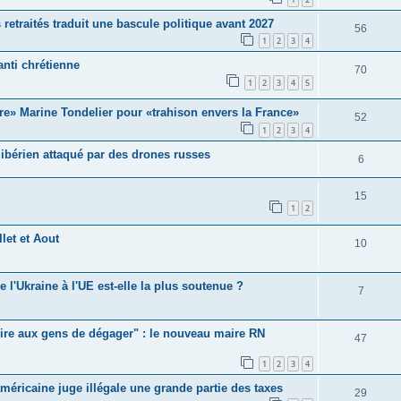
etraités traduit une bascule politique avant 2027
56
1
2
3
4
anti chrétienne
70
1
2
3
4
5
aire» Marine Tondelier pour «trahison envers la France»
52
1
2
3
4
libérien attaqué par des drones russes
6
15
1
2
llet et Aout
10
 l'Ukraine à l'UE est-elle la plus soutenue ?
7
e dire aux gens de dégager" : le nouveau maire RN
47
1
2
3
4
éricaine juge illégale une grande partie des taxes
29