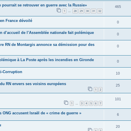
e pourrait se retrouver en guerre avec la Russie»
465
1
28
29
30
31
32
…
en France dévoilé
0
on d’accueil de l’Assemblée nationale fait polémique
0
 maire RN de Montargis annonce sa démission pour des
0
polémique à La Poste après les incendies en Gironde
0
ti-Corruption
10
s du RN envers ses voisins européens
25
1
2
101
1
3
4
5
6
7
…
es ONG accusent Israël de « crime de guerre »
6
u
20
1
2