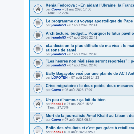
Xenia Fedorova : «En aidant l'Ukraine, la Franc
par
Corvo
»
31 mai 2026 17:30
Taux : 22.22%
Le programme du voyage apostolique du Pape 
par
jeandu53
»
07 août 2026 22:41
Architecture, budget… Pourquoi le futur pavill
par
jeandu53
»
07 août 2026 22:41
«La décision la plus difficile de ma vie» : le
raisons de santé
par
jeandu53
»
07 août 2026 22:40
"Les heures non réalisées seront reportées" : 
par
jeandu53
»
07 août 2026 22:40
Bally Bagayoko visé par une plainte de AC!! An
par
LOFOTEN
»
07 août 2026 14:23
Crise migratoire : le deux poids, deux mesure
par
Corvo
»
05 août 2026 17:07
Un peu d'humour ça fait du bien
par
Fonck1
»
27 mai 2026 15:33
Taux : 27.78%
Mort de la journaliste Amal Khalil au Liban : d
par
Corvo
»
07 août 2026 09:34
Enfin des résultats et c'est pas grâce à retaillea
par
Fonck1
»
07 août 2026 09:50