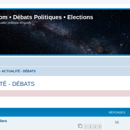
om • Débats Politiques • Elections
lité politique et sport
- ACTUALITÉ - DÉBATS
TÉ - DÉBATS
RÉPONSES
ders
56
1
2
3
4