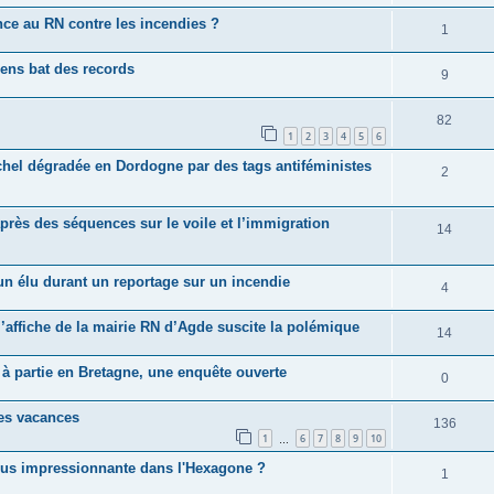
ance au RN contre les incendies ?
1
iens bat des records
9
82
1
2
3
4
5
6
chel dégradée en Dordogne par des tags antiféministes
2
rès des séquences sur le voile et l’immigration
14
un élu durant un reportage sur un incendie
4
 l’affiche de la mairie RN d’Agde suscite la polémique
14
s à partie en Bretagne, une enquête ouverte
0
es vacances
136
1
6
7
8
9
10
…
 plus impressionnante dans l'Hexagone ?
1