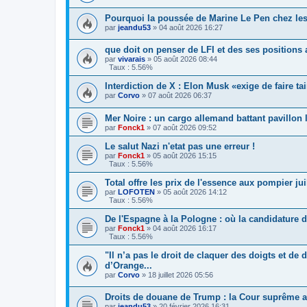
Pourquoi la poussée de Marine Le Pen chez les r
par
jeandu53
»
04 août 2026 16:27
que doit on penser de LFI et des ses positions 
par
vivarais
»
05 août 2026 08:44
Taux : 5.56%
Interdiction de X : Elon Musk «exige de faire t
par
Corvo
»
07 août 2026 06:37
Mer Noire : un cargo allemand battant pavillon 
par
Fonck1
»
07 août 2026 09:52
Le salut Nazi n'etat pas une erreur !
par
Fonck1
»
05 août 2026 15:15
Taux : 5.56%
Total offre les prix de l'essence aux pompier jui
par
LOFOTEN
»
05 août 2026 14:12
Taux : 5.56%
De l'Espagne à la Pologne : où la candidature de
par
Fonck1
»
04 août 2026 16:17
Taux : 5.56%
"Il n’a pas le droit de claquer des doigts et d
d’Orange...
par
Corvo
»
18 juillet 2026 05:56
Droits de douane de Trump : la Cour suprême am
par
jeandu53
»
20 février 2026 16:31