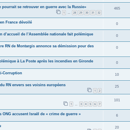
e pourrait se retrouver en guerre avec la Russie»
465
1
28
29
30
31
32
…
en France dévoilé
0
on d’accueil de l’Assemblée nationale fait polémique
0
 maire RN de Montargis annonce sa démission pour des
0
polémique à La Poste après les incendies en Gironde
0
ti-Corruption
10
s du RN envers ses voisins européens
25
1
2
101
1
3
4
5
6
7
…
es ONG accusent Israël de « crime de guerre »
6
u
20