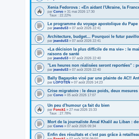
Xenia Fedorova : «En aidant l'Ukraine, la Franc
par
Corvo
»
31 mai 2026 17:30
Taux : 22.22%
Le programme du voyage apostolique du Pape 
par
jeandu53
»
07 août 2026 22:41
Architecture, budget… Pourquoi le futur pavill
par
jeandu53
»
07 août 2026 22:41
«La décision la plus difficile de ma vie» : le
raisons de santé
par
jeandu53
»
07 août 2026 22:40
"Les heures non réalisées seront reportées" : 
par
jeandu53
»
07 août 2026 22:40
Bally Bagayoko visé par une plainte de AC!! An
par
LOFOTEN
»
07 août 2026 14:23
Crise migratoire : le deux poids, deux mesure
par
Corvo
»
05 août 2026 17:07
Un peu d'humour ça fait du bien
par
Fonck1
»
27 mai 2026 15:33
Taux : 27.78%
Mort de la journaliste Amal Khalil au Liban : d
par
Corvo
»
07 août 2026 09:34
Enfin des résultats et c'est pas grâce à retaillea
par
Fonck1
»
07 août 2026 09:50