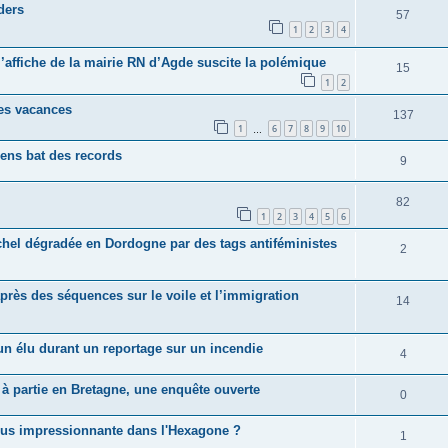
ders
57
1
2
3
4
 l’affiche de la mairie RN d’Agde suscite la polémique
15
1
2
es vacances
137
1
6
7
8
9
10
…
iens bat des records
9
82
1
2
3
4
5
6
chel dégradée en Dordogne par des tags antiféministes
2
rès des séquences sur le voile et l’immigration
14
un élu durant un reportage sur un incendie
4
s à partie en Bretagne, une enquête ouverte
0
 plus impressionnante dans l'Hexagone ?
1