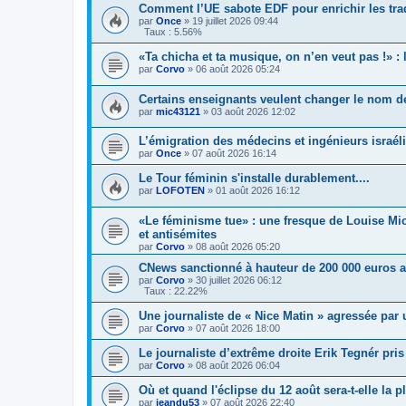
Comment l’UE sabote EDF pour enrichir les tra
par
Once
»
19 juillet 2026 09:44
Taux : 5.56%
«Ta chicha et ta musique, on n’en veut pas !» :
par
Corvo
»
06 août 2026 05:24
Certains enseignants veulent changer le nom d
par
mic43121
»
03 août 2026 12:02
L’émigration des médecins et ingénieurs israél
par
Once
»
07 août 2026 16:14
Le Tour féminin s'installe durablement....
par
LOFOTEN
»
01 août 2026 16:12
«Le féminisme tue» : une fresque de Louise Mi
et antisémites
par
Corvo
»
08 août 2026 05:20
CNews sanctionné à hauteur de 200 000 euros ap
par
Corvo
»
30 juillet 2026 06:12
Taux : 22.22%
Une journaliste de « Nice Matin » agressée par 
par
Corvo
»
07 août 2026 18:00
Le journaliste d’extrême droite Erik Tegnér pri
par
Corvo
»
08 août 2026 06:04
Où et quand l'éclipse du 12 août sera-t-elle la
par
jeandu53
»
07 août 2026 22:40