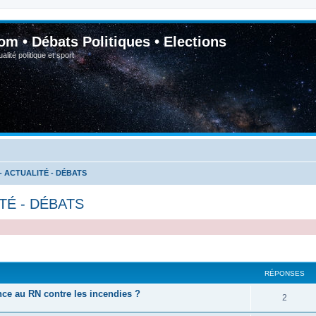
om • Débats Politiques • Elections
lité politique et sport
- ACTUALITÉ - DÉBATS
TÉ - DÉBATS
RÉPONSES
ance au RN contre les incendies ?
2