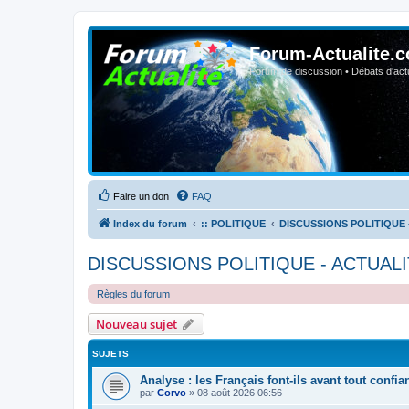
Forum-Actualite.c
Forum de discussion • Débats d'actua
Faire un don
FAQ
Index du forum
:: POLITIQUE
DISCUSSIONS POLITIQUE 
DISCUSSIONS POLITIQUE - ACTUALI
Règles du forum
Nouveau sujet
SUJETS
Analyse : les Français font-ils avant tout confi
par
Corvo
»
08 août 2026 06:56