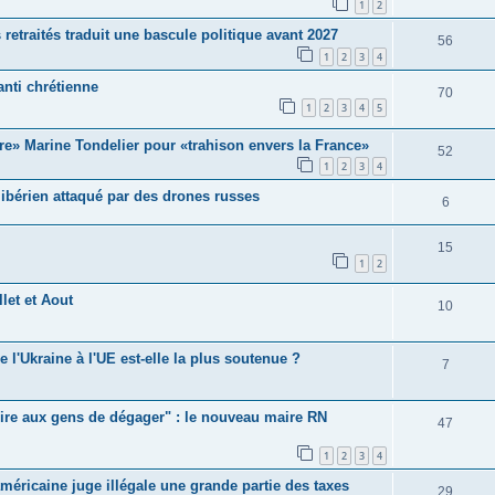
1
2
etraités traduit une bascule politique avant 2027
56
1
2
3
4
anti chrétienne
70
1
2
3
4
5
aire» Marine Tondelier pour «trahison envers la France»
52
1
2
3
4
libérien attaqué par des drones russes
6
15
1
2
llet et Aout
10
 l'Ukraine à l'UE est-elle la plus soutenue ?
7
e dire aux gens de dégager" : le nouveau maire RN
47
1
2
3
4
éricaine juge illégale une grande partie des taxes
29