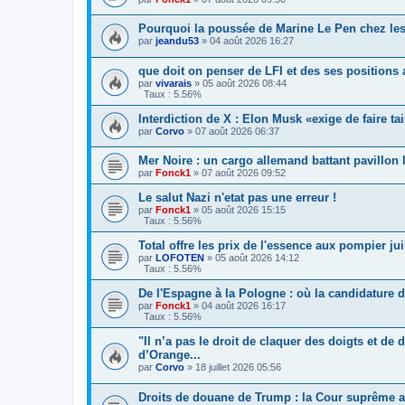
Pourquoi la poussée de Marine Le Pen chez les r
par
jeandu53
»
04 août 2026 16:27
que doit on penser de LFI et des ses positions 
par
vivarais
»
05 août 2026 08:44
Taux : 5.56%
Interdiction de X : Elon Musk «exige de faire t
par
Corvo
»
07 août 2026 06:37
Mer Noire : un cargo allemand battant pavillon 
par
Fonck1
»
07 août 2026 09:52
Le salut Nazi n'etat pas une erreur !
par
Fonck1
»
05 août 2026 15:15
Taux : 5.56%
Total offre les prix de l'essence aux pompier jui
par
LOFOTEN
»
05 août 2026 14:12
Taux : 5.56%
De l'Espagne à la Pologne : où la candidature de
par
Fonck1
»
04 août 2026 16:17
Taux : 5.56%
"Il n’a pas le droit de claquer des doigts et d
d’Orange...
par
Corvo
»
18 juillet 2026 05:56
Droits de douane de Trump : la Cour suprême am