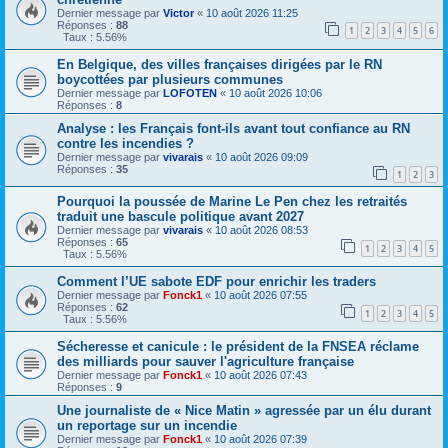
Dernier message par
Victor
«
10 août 2026 11:25
Réponses :
88
1
2
3
4
5
6
Taux : 5.56%
En Belgique, des villes françaises dirigées par le RN
boycottées par plusieurs communes
Dernier message par
LOFOTEN
«
10 août 2026 10:06
Réponses :
8
Analyse : les Français font-ils avant tout confiance au RN
contre les incendies ?
Dernier message par
vivarais
«
10 août 2026 09:09
Réponses :
35
1
2
3
Pourquoi la poussée de Marine Le Pen chez les retraités
traduit une bascule politique avant 2027
Dernier message par
vivarais
«
10 août 2026 08:53
Réponses :
65
1
2
3
4
5
Taux : 5.56%
Comment l’UE sabote EDF pour enrichir les traders
Dernier message par
Fonck1
«
10 août 2026 07:55
Réponses :
62
1
2
3
4
5
Taux : 5.56%
Sécheresse et canicule : le président de la FNSEA réclame
des milliards pour sauver l'agriculture française
Dernier message par
Fonck1
«
10 août 2026 07:43
Réponses :
9
Une journaliste de « Nice Matin » agressée par un élu durant
un reportage sur un incendie
Dernier message par
Fonck1
«
10 août 2026 07:39