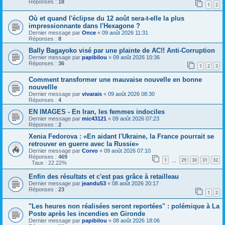
Réponses :
18
1
2
Où et quand l'éclipse du 12 août sera-t-elle la plus
impressionnante dans l'Hexagone ?
Dernier message par
Once
«
09 août 2026 11:31
Réponses :
8
Bally Bagayoko visé par une plainte de AC!! Anti-Corruption
Dernier message par
papibilou
«
09 août 2026 10:36
Réponses :
36
1
2
3
Comment transformer une mauvaise nouvelle en bonne
nouvellle
Dernier message par
vivarais
«
09 août 2026 08:30
Réponses :
4
EN IMAGES - En Iran, les femmes indociles
Dernier message par
mic43121
«
09 août 2026 07:23
Réponses :
2
Xenia Fedorova : «En aidant l'Ukraine, la France pourrait se
retrouver en guerre avec la Russie»
Dernier message par
Corvo
«
09 août 2026 07:10
Réponses :
469
1
29
30
31
32
…
Taux : 22.22%
Enfin des résultats et c'est pas grâce à retailleau
Dernier message par
jeandu53
«
08 août 2026 20:17
Réponses :
23
1
2
"Les heures non réalisées seront reportées" : polémique à La
Poste après les incendies en Gironde
Dernier message par
papibilou
«
08 août 2026 18:06