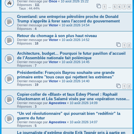
Dernier message par
Once
«
10 août 2026 15:22
Réponses :
111
1
5
6
7
8
…
Taux : 44.44%
Groenland: une entreprise pétrolière proche de Donald
Trump s'apprête à forer sans l'accord du gouvernement
Dernier message par
Victor
«
10 août 2026 14:54
Réponses :
4
Retour du chomage à son plus haut niveau
Dernier message par
Victor
«
10 août 2026 14:52
Réponses :
18
1
2
Architecture, budget… Pourquoi le futur pavillon d’accueil
de l’Assemblée nationale fait polémique
Dernier message par
Victor
«
10 août 2026 14:45
Réponses :
7
Présidentielle: François Bayrou souhaite une grande
primaire entre "tous ceux qui rejettent les extrêmes"
Dernier message par
Victor
«
10 août 2026 14:40
Réponses :
19
1
2
Copier-coller de «Blast» et faux Edwy Plenel : Raphaël
Glucksmann et Léa Salamé visés par une «opération russe...
Dernier message par
Agnostirex
«
10 août 2026 14:09
Réponses :
3
“Un vol révolutionnaire” qui pourrait bien “redéfinir” la
guerre du futur
Dernier message par
Agnostirex
«
10 août 2026 14:07
Réponses :
5
Le journaliste d’extrême droite Erik Tegnér pris à partie en