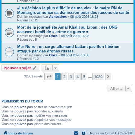
Réponses :
10
«La décision la plus difficile de ma vie» : le maire RN de
Montargis annonce sa démission pour des raisons de santé
Dernier message par
Agnostirex
«
08 août 2026 16:23
Réponses :
2
Mort de la journaliste Amal Khalil au Liban : des ONG
accusent Israël de « crime de guerre »
Dernier message par
Once
«
08 août 2026 14:25
Réponses :
8
Mer Noire : un cargo allemand battant pavillon libérien
attaqué par des drones russes
Dernier message par
Once
«
08 août 2026 13:50
Réponses :
10
Nouveau sujet
Page
1
sur
1080
1
2
3
4
5
1080
Suivante
32389 sujets
…
Aller à
PERMISSIONS DU FORUM
Vous
ne pouvez pas
poster de nouveaux sujets
Vous
ne pouvez pas
répondre aux sujets
Vous
ne pouvez pas
modifier vos messages
Vous
ne pouvez pas
supprimer vos messages
Vous
ne pouvez pas
joindre des fichiers
Index du forum
Heures au format
UTC+02:00