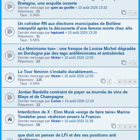
Bretagne, une enquête ouverte
Dernier message par
gare au gorille
«
10 août 2026 13:32
Réponses :
21
1
2
Taux : 5.56%
Un colistier RN aux élections municipales de Bollène
interpellé après la découverte d'une femme morte chez elle
Dernier message par
lepicard
«
10 août 2026 13:28
Réponses :
11
Taux : 5.56%
«Le féminisme tue» : une fresque de Louise Michel dégradée
en Dordogne par des tags antiféministes et antisémites
Dernier message par
Victor
«
10 août 2026 12:55
Réponses :
22
1
2
Le Tour féminin s'installe durablement....
Dernier message par
Victor
«
10 août 2026 12:50
Réponses :
125
1
6
7
8
9
…
Taux : 5.56%
Jordan Bardella contraint de payer sa tournée de vins de
Blaye et de Champagne
Dernier message par
Corvo
«
10 août 2026 12:18
Réponses :
12
Interdiction de X : Elon Musk «exige de faire taire» Marine
Tondelier pour «trahison envers la France»
Dernier message par
Victor
«
10 août 2026 11:28
Réponses :
56
1
2
3
4
que doit on penser de LFI et des ses positions anti
chrétienne