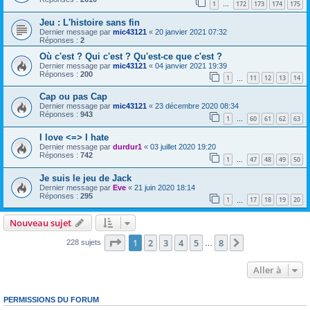
1
172
173
174
175
…
Jeu : L'histoire sans fin
Dernier message par
mic43121
«
20 janvier 2021 07:32
Réponses :
2
Où c'est ? Qui c'est ? Qu'est-ce que c'est ?
Dernier message par
mic43121
«
04 janvier 2021 19:39
Réponses :
200
1
11
12
13
14
…
Cap ou pas Cap
Dernier message par
mic43121
«
23 décembre 2020 08:34
Réponses :
943
1
60
61
62
63
…
I love <=> I hate
Dernier message par
durdur1
«
03 juillet 2020 19:20
Réponses :
742
1
47
48
49
50
…
Je suis le jeu de Jack
Dernier message par
Eve
«
21 juin 2020 18:14
Réponses :
295
1
17
18
19
20
…
Nouveau sujet
Page
1
sur
8
1
2
3
4
5
8
Suivante
228 sujets
…
Aller à
PERMISSIONS DU FORUM