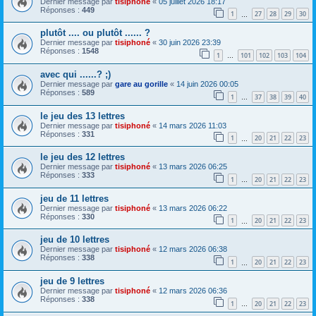
Dernier message par
tisiphoné
«
05 juillet 2026 18:17
Réponses :
449
1
27
28
29
30
…
plutôt .... ou plutôt ...... ?
Dernier message par
tisiphoné
«
30 juin 2026 23:39
Réponses :
1548
1
101
102
103
104
…
avec qui ......? ;)
Dernier message par
gare au gorille
«
14 juin 2026 00:05
Réponses :
589
1
37
38
39
40
…
le jeu des 13 lettres
Dernier message par
tisiphoné
«
14 mars 2026 11:03
Réponses :
331
1
20
21
22
23
…
le jeu des 12 lettres
Dernier message par
tisiphoné
«
13 mars 2026 06:25
Réponses :
333
1
20
21
22
23
…
jeu de 11 lettres
Dernier message par
tisiphoné
«
13 mars 2026 06:22
Réponses :
330
1
20
21
22
23
…
jeu de 10 lettres
Dernier message par
tisiphoné
«
12 mars 2026 06:38
Réponses :
338
1
20
21
22
23
…
jeu de 9 lettres
Dernier message par
tisiphoné
«
12 mars 2026 06:36
Réponses :
338
1
20
21
22
23
…