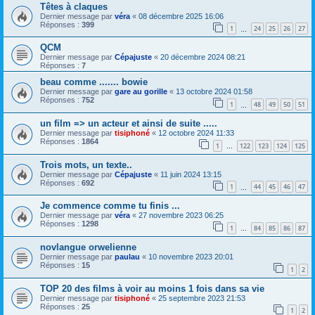
Têtes à claques
Dernier message par
véra
«
08 décembre 2025 16:06
Réponses :
399
1
24
25
26
27
…
QCM
Dernier message par
Cépajuste
«
20 décembre 2024 08:21
Réponses :
7
beau comme ....... bowie
Dernier message par
gare au gorille
«
13 octobre 2024 01:58
Réponses :
752
1
48
49
50
51
…
un film => un acteur et ainsi de suite .....
Dernier message par
tisiphoné
«
12 octobre 2024 11:33
Réponses :
1864
1
122
123
124
125
…
Trois mots, un texte..
Dernier message par
Cépajuste
«
11 juin 2024 13:15
Réponses :
692
1
44
45
46
47
…
Je commence comme tu finis ...
Dernier message par
véra
«
27 novembre 2023 06:25
Réponses :
1298
1
84
85
86
87
…
novlangue orwelienne
Dernier message par
paulau
«
10 novembre 2023 20:01
Réponses :
15
1
2
TOP 20 des films à voir au moins 1 fois dans sa vie
Dernier message par
tisiphoné
«
25 septembre 2023 21:53
Réponses :
25
1
2