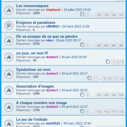
Les insomniaques
Dernier message par
tisiphoné
«
16 juillet 2023 19:59
Réponses :
1894
1
124
125
126
127
…
Enigmes et paradoxes
Dernier message par
UBUROI
«
28 mars 2023 11:58
Réponses :
6
On va essayer de ne pas se pendre
Dernier message par
véra
«
18 juin 2022 05:17
Réponses :
5763
1
382
383
384
385
…
un jour, un mot !!!
Dernier message par
durdur1
«
26 juin 2021 04:39
Réponses :
40
1
2
3
Symboliser un mot.
Dernier message par
durdur1
«
29 avril 2021 19:17
Réponses :
169
1
9
10
11
12
…
Association d'images
Dernier message par
durdur1
«
04 avril 2021 19:32
Réponses :
1995
1
131
132
133
134
…
A chaque nombre son image
Dernier message par
durdur1
«
04 avril 2021 19:27
Réponses :
1764
1
115
116
117
118
…
Le jeu de l'initiale
Dernier message par
mic43121
«
30 mars 2021 15:54
Réponses :
2610