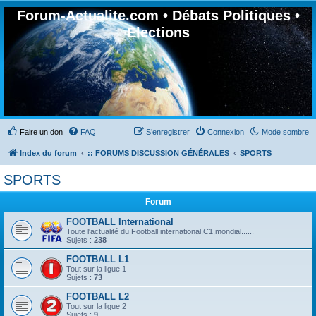
Forum-Actualite.com • Débats Politiques •
Elections
Faire un don
FAQ
S’enregistrer
Connexion
Mode sombre
Index du forum
:: FORUMS DISCUSSION GÉNÉRALES
SPORTS
SPORTS
Forum
FOOTBALL International
Toute l'actualité du Football international,C1,mondial......
Sujets :
238
FOOTBALL L1
Tout sur la ligue 1
Sujets :
73
FOOTBALL L2
Tout sur la ligue 2
Sujets :
9