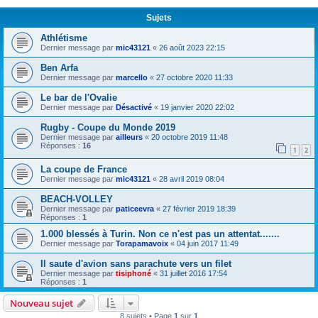
Sujets
Athlétisme
Dernier message par
mic43121
«
26 août 2023 22:15
Ben Arfa
Dernier message par
marcello
«
27 octobre 2020 11:33
Le bar de l'Ovalie
Dernier message par
Désactivé
«
19 janvier 2020 22:02
Rugby - Coupe du Monde 2019
Dernier message par
ailleurs
«
20 octobre 2019 11:48
Réponses :
16
1
2
La coupe de France
Dernier message par
mic43121
«
28 avril 2019 08:04
BEACH-VOLLEY
Dernier message par
paticeevra
«
27 février 2019 18:39
Réponses :
1
1.000 blessés à Turin. Non ce n'est pas un attentat.......
Dernier message par
Torapamavoix
«
04 juin 2017 11:49
Il saute d'avion sans parachute vers un filet
Dernier message par
tisiphoné
«
31 juillet 2016 17:54
Réponses :
1
Nouveau sujet
8 sujets • Page
1
sur
1