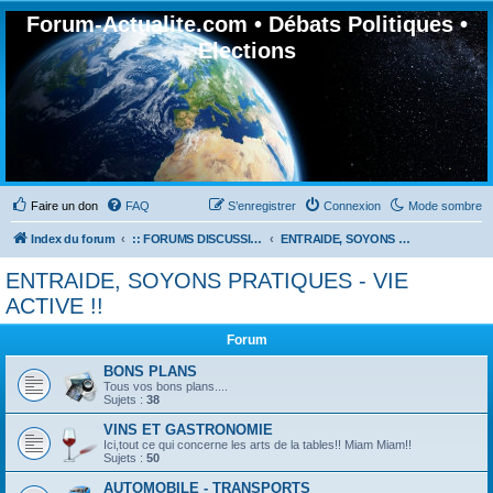
Forum-Actualite.com • Débats Politiques •
Elections
Faire un don
FAQ
S’enregistrer
Connexion
Mode sombre
Index du forum
:: FORUMS DISCUSSION GÉNÉRALES
ENTRAIDE, SOYONS PRATIQUES - VIE ACTIVE !!
ENTRAIDE, SOYONS PRATIQUES - VIE
ACTIVE !!
Forum
BONS PLANS
Tous vos bons plans....
Sujets :
38
VINS ET GASTRONOMIE
Ici,tout ce qui concerne les arts de la tables!! Miam Miam!!
Sujets :
50
AUTOMOBILE - TRANSPORTS