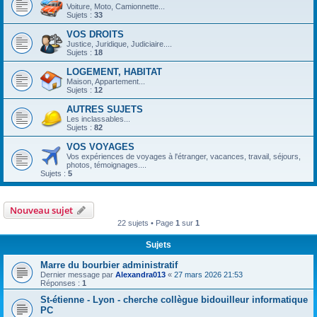
Voiture, Moto, Camionnette...
Sujets :
33
VOS DROITS
Justice, Juridique, Judiciaire....
Sujets :
18
LOGEMENT, HABITAT
Maison, Appartement...
Sujets :
12
AUTRES SUJETS
Les inclassables...
Sujets :
82
VOS VOYAGES
Vos expériences de voyages à l'étranger, vacances, travail, séjours,
photos, témoignages....
Sujets :
5
Nouveau sujet
22 sujets • Page
1
sur
1
Sujets
Marre du bourbier administratif
Dernier message par
Alexandra013
«
27 mars 2026 21:53
Réponses :
1
St-étienne - Lyon - cherche collègue bidouilleur informatique
PC