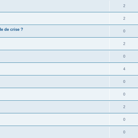
2
2
de de crise ?
0
2
0
4
0
0
2
0
0