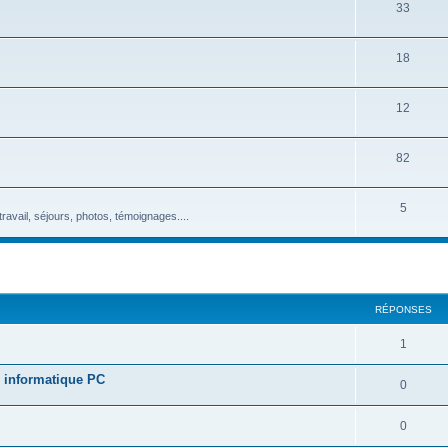
33
18
12
82
5
avail, séjours, photos, témoignages....
RÉPONSES
1
r informatique PC
0
0