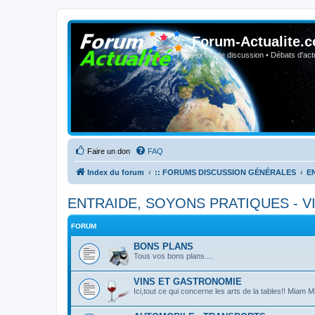
Forum-Actualite.c
Forum de discussion • Débats d'actua
Faire un don
FAQ
Index du forum
:: FORUMS DISCUSSION GÉNÉRALES
E
ENTRAIDE, SOYONS PRATIQUES - VIE
FORUM
BONS PLANS
Tous vos bons plans....
VINS ET GASTRONOMIE
Ici,tout ce qui concerne les arts de la tables!! Miam M