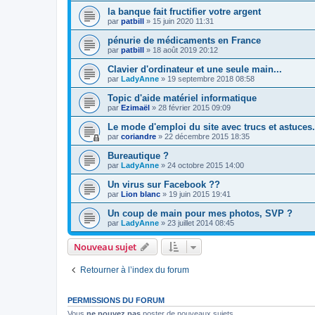
la banque fait fructifier votre argent
par
patbill
»
15 juin 2020 11:31
pénurie de médicaments en France
par
patbill
»
18 août 2019 20:12
Clavier d'ordinateur et une seule main...
par
LadyAnne
»
19 septembre 2018 08:58
Topic d'aide matériel informatique
par
Ezimaël
»
28 février 2015 09:09
Le mode d'emploi du site avec trucs et astuces.
par
coriandre
»
22 décembre 2015 18:35
Bureautique ?
par
LadyAnne
»
24 octobre 2015 14:00
Un virus sur Facebook ??
par
Lion blanc
»
19 juin 2015 19:41
Un coup de main pour mes photos, SVP ?
par
LadyAnne
»
23 juillet 2014 08:45
Nouveau sujet
Retourner à l’index du forum
PERMISSIONS DU FORUM
Vous
ne pouvez pas
poster de nouveaux sujets