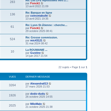
Re: Les ZFE repoussées vers 2…
283
r
l
V
par
Fonck1
n
e
o
13 avril 2022 21:09
i
d
i
e
e
r
Re: Banque en ligne
r
136
r
l
V
par
coincetabulle
m
n
e
o
13 avril 2021 19:35
e
i
d
i
s
e
e
r
Re: Lyon-St-étienne : cherche…
s
r
61
r
l
V
par
Fonck1
a
m
n
e
o
29 octobre 2025 08:41
g
e
i
d
i
e
s
e
e
r
Re: Grosse commission.
s
r
524
r
l
V
par
mic43121
a
m
n
e
o
31 mai 2024 08:42
g
e
i
d
i
e
s
e
e
r
La ROUMANIE ...
s
r
10
r
l
V
par
Gustine
a
m
n
e
o
14 juin 2017 21:54
g
e
i
d
i
e
s
e
e
r
s
r
r
l
a
m
n
22 sujets • Page
1
sur
1
e
g
e
i
d
e
s
e
e
s
r
r
VUES
DERNIER MESSAGE
a
m
n
g
e
i
par
Alexandra013
e
s
3264
e
27 mars 2026 21:53
s
r
a
m
par
dodo-dudu
g
e
1926
26 octobre 2025 14:55
e
s
s
a
par
MiloMalo
2025
g
21 octobre 2025 21:38
e