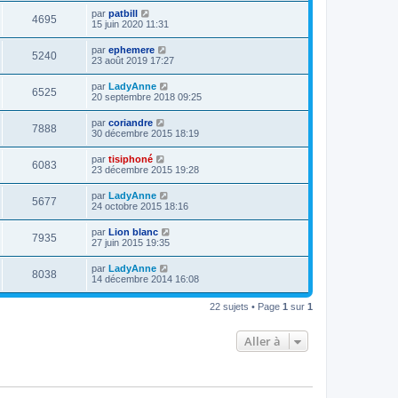
par
patbill
4695
15 juin 2020 11:31
par
ephemere
5240
23 août 2019 17:27
par
LadyAnne
6525
20 septembre 2018 09:25
par
coriandre
7888
30 décembre 2015 18:19
par
tisiphoné
6083
23 décembre 2015 19:28
par
LadyAnne
5677
24 octobre 2015 18:16
par
Lion blanc
7935
27 juin 2015 19:35
par
LadyAnne
8038
14 décembre 2014 16:08
22 sujets • Page
1
sur
1
Aller à