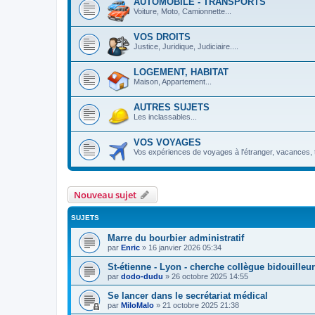
AUTOMOBILE - TRANSPORTS
Voiture, Moto, Camionnette...
VOS DROITS
Justice, Juridique, Judiciaire....
LOGEMENT, HABITAT
Maison, Appartement...
AUTRES SUJETS
Les inclassables...
VOS VOYAGES
Vos expériences de voyages à l'étranger, vacances, tr
Nouveau sujet
SUJETS
Marre du bourbier administratif
par
Enric
»
16 janvier 2026 05:34
St-étienne - Lyon - cherche collègue bidouilleu
par
dodo-dudu
»
26 octobre 2025 14:55
Se lancer dans le secrétariat médical
par
MiloMalo
»
21 octobre 2025 21:38