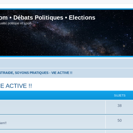
om • Débats Politiques • Elections
lité politique et sport
NTRAIDE, SOYONS PRATIQUES - VIE ACTIVE !!
 ACTIVE !!
SUJETS
38
50
iam!!