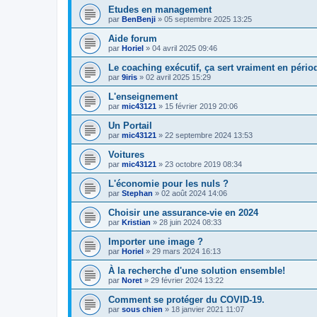
Etudes en management
par
BenBenji
»
05 septembre 2025 13:25
Aide forum
par
Horiel
»
04 avril 2025 09:46
Le coaching exécutif, ça sert vraiment en pério
par
9iris
»
02 avril 2025 15:29
L'enseignement
par
mic43121
»
15 février 2019 20:06
Un Portail
par
mic43121
»
22 septembre 2024 13:53
Voitures
par
mic43121
»
23 octobre 2019 08:34
L'économie pour les nuls ?
par
Stephan
»
02 août 2024 14:06
Choisir une assurance-vie en 2024
par
Kristian
»
28 juin 2024 08:33
Importer une image ?
par
Horiel
»
29 mars 2024 16:13
À la recherche d'une solution ensemble!
par
Noret
»
29 février 2024 13:22
Comment se protéger du COVID-19.
par
sous chien
»
18 janvier 2021 11:07