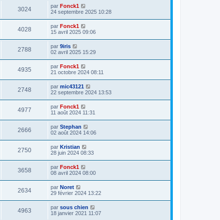
par
Fonck1
3024
24 septembre 2025 10:28
par
Fonck1
4028
15 avril 2025 09:06
par
9iris
2788
02 avril 2025 15:29
par
Fonck1
4935
21 octobre 2024 08:11
par
mic43121
2748
22 septembre 2024 13:53
par
Fonck1
4977
11 août 2024 11:31
par
Stephan
2666
02 août 2024 14:06
par
Kristian
2750
28 juin 2024 08:33
par
Fonck1
3658
08 avril 2024 08:00
par
Noret
2634
29 février 2024 13:22
par
sous chien
4963
18 janvier 2021 11:07