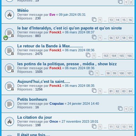
Réponses :
19
1
2
Météo
Dernier message par
Eve
«
09 juin 2024 05:31
Réponses :
230
1
13
14
15
16
…
le bar d'Interaldys, c'est ici qu'on papote et qu'on sirote
Dernier message par
Fonck1
«
06 mars 2024 08:37
Réponses :
883
1
56
57
58
59
…
Le retour de la Bande à Max...........
Dernier message par
Fonck1
«
06 mars 2024 08:36
Réponses :
2475
1
163
164
165
166
…
les potins de la politique, presse , média , show bizz
Dernier message par
Fonck1
«
06 mars 2024 08:36
Réponses :
1505
1
98
99
100
101
…
Aujourd'hui,c'est la saint.....
Dernier message par
Fonck1
«
06 mars 2024 08:35
Réponses :
1256
1
81
82
83
84
…
Petits bonheurs
Dernier message par
Crapulax
«
24 janvier 2024 14:40
Réponses :
16
1
2
La citation du jour
Dernier message par
Once
«
27 novembre 2023 18:01
Réponses :
198
1
11
12
13
14
…
Il était une fois....