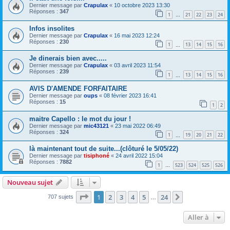
Dernier message par
Crapulax
«
10 octobre 2023 13:30
Réponses :
347
1
21
22
23
24
…
Infos insolites
Dernier message par
Crapulax
«
16 mai 2023 12:24
Réponses :
230
1
13
14
15
16
…
Je dinerais bien avec.....
Dernier message par
Crapulax
«
03 avril 2023 11:54
Réponses :
239
1
13
14
15
16
…
AVIS D'AMENDE FORFAITAIRE
Dernier message par
oups
«
08 février 2023 16:41
Réponses :
15
1
2
maitre Capello : le mot du jour !
Dernier message par
mic43121
«
23 mai 2022 06:49
Réponses :
324
1
19
20
21
22
…
là maintenant tout de suite...(clôturé le 5/05/22)
Dernier message par
tisiphoné
«
24 avril 2022 15:04
Réponses :
7882
1
523
524
525
526
…
Nouveau sujet
Page
1
sur
24
1
2
3
4
5
24
Suivante
707 sujets
…
Aller à