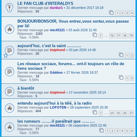
LE FAN CLUB d'INTERALDYS
Dernier message par
durdur1
«
31 décembre 2017 16:18
Réponses :
55
1
2
3
4
BONJOUR/BONSOIR, Vous entrez,vous sortez,vous passez
par là!
Dernier message par
mic43121
«
03 août 2026 11:40
Réponses :
1183
1
76
77
78
79
…
Taux : 5.56%
aujourd’hui, c’est la saint ………..
Dernier message par
tisiphoné
«
03 juin 2026 14:48
Réponses :
26
1
2
Les réseaux sociaux, forums... ont-il toujours un rôle de
liens sociaux ?
Dernier message par
Gédéon
«
27 février 2026 18:37
Réponses :
18
1
2
Taux : 5.56%
à bientôt
Dernier message par
tisiphoné
«
17 novembre 2025 18:14
Réponses :
5
entendu aujourd'hui à la télé, à la radio
Dernier message par
LOFOTEN
«
28 septembre 2025 20:30
Réponses :
404
1
24
25
26
27
…
les rumeurs ……..il paraîtrait que ……….
Dernier message par
mic43121
«
06 septembre 2025 22:46
Réponses :
77
1
2
3
4
5
6
Taux : 5.56%