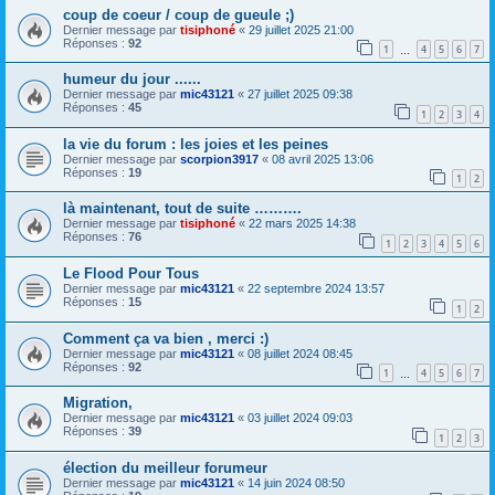
coup de coeur / coup de gueule ;)
Dernier message par
tisiphoné
«
29 juillet 2025 21:00
Réponses :
92
1
4
5
6
7
…
humeur du jour ......
Dernier message par
mic43121
«
27 juillet 2025 09:38
Réponses :
45
1
2
3
4
la vie du forum : les joies et les peines
Dernier message par
scorpion3917
«
08 avril 2025 13:06
Réponses :
19
1
2
là maintenant, tout de suite ……….
Dernier message par
tisiphoné
«
22 mars 2025 14:38
Réponses :
76
1
2
3
4
5
6
Le Flood Pour Tous
Dernier message par
mic43121
«
22 septembre 2024 13:57
Réponses :
15
1
2
Comment ça va bien , merci :)
Dernier message par
mic43121
«
08 juillet 2024 08:45
Réponses :
92
1
4
5
6
7
…
Migration,
Dernier message par
mic43121
«
03 juillet 2024 09:03
Réponses :
39
1
2
3
élection du meilleur forumeur
Dernier message par
mic43121
«
14 juin 2024 08:50