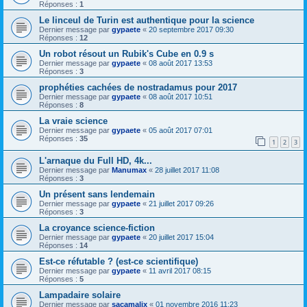
Réponses :
1
Le linceul de Turin est authentique pour la science
Dernier message par
gypaete
«
20 septembre 2017 09:30
Réponses :
12
Un robot résout un Rubik's Cube en 0.9 s
Dernier message par
gypaete
«
08 août 2017 13:53
Réponses :
3
prophéties cachées de nostradamus pour 2017
Dernier message par
gypaete
«
08 août 2017 10:51
Réponses :
8
La vraie science
Dernier message par
gypaete
«
05 août 2017 07:01
Réponses :
35
1
2
3
L'arnaque du Full HD, 4k...
Dernier message par
Manumax
«
28 juillet 2017 11:08
Réponses :
3
Un présent sans lendemain
Dernier message par
gypaete
«
21 juillet 2017 09:26
Réponses :
3
La croyance science-fiction
Dernier message par
gypaete
«
20 juillet 2017 15:04
Réponses :
14
Est-ce réfutable ? (est-ce scientifique)
Dernier message par
gypaete
«
11 avril 2017 08:15
Réponses :
5
Lampadaire solaire
Dernier message par
sacamalix
«
01 novembre 2016 11:23