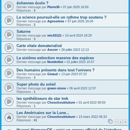
éoliennes écolo ?
Dernier message par
Pierre30
«
07 juin 2025 16:50
Réponses :
3
La science poursuit-elle un rythme trop soutenu ?
Dernier message par
Agnostirex
«
07 juin 2025 16:04
Réponses :
2
Saturne
Dernier message par
mic43121
«
10 avril 2024 18:29
Réponses :
3
Carte vitale dematerialisé
Dernier message par
Axczer
«
28 juillet 2023 12:13
La sixième extinction massive des espèces
Dernier message par
Nombrilist
«
01 juillet 2023 15:57
Des humains présents dans tout l'univers ?
Dernier message par
Giraud
«
13 juin 2023 07:22
Réponses :
3
Super photo du soleil
Dernier message par
green-stone
«
06 avril 2022 12:57
Réponses :
1
les synthétiseurs de star trek
Dernier message par
Chouchoublukum
«
01 avril 2022 08:59
Réponses :
1
Les Américains sur la Lune...
Dernier message par
Chouchoublukum
«
13 mars 2022 06:33
Réponses :
41
1
2
3
Huawei HarmonyOS : voici un aperçu officiel de l’interface