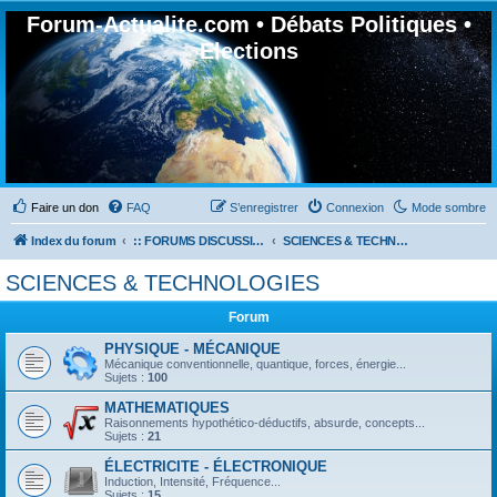
Forum-Actualite.com • Débats Politiques •
Elections
Faire un don
FAQ
S’enregistrer
Connexion
Mode sombre
Index du forum
:: FORUMS DISCUSSION GÉNÉRALES
SCIENCES & TECHNOLOGIES
SCIENCES & TECHNOLOGIES
Forum
PHYSIQUE - MÉCANIQUE
Mécanique conventionnelle, quantique, forces, énergie...
Sujets :
100
MATHEMATIQUES
Raisonnements hypothético-déductifs, absurde, concepts...
Sujets :
21
ÉLECTRICITE - ÉLECTRONIQUE
Induction, Intensité, Fréquence...
Sujets :
15