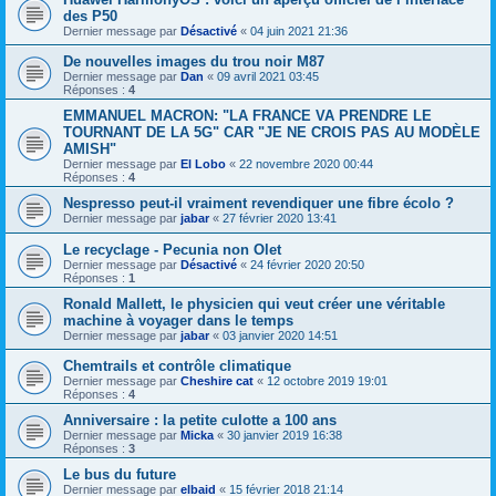
des P50
Dernier message par
Désactivé
«
04 juin 2021 21:36
De nouvelles images du trou noir M87
Dernier message par
Dan
«
09 avril 2021 03:45
Réponses :
4
EMMANUEL MACRON: "LA FRANCE VA PRENDRE LE
TOURNANT DE LA 5G" CAR "JE NE CROIS PAS AU MODÈLE
AMISH"
Dernier message par
El Lobo
«
22 novembre 2020 00:44
Réponses :
4
Nespresso peut-il vraiment revendiquer une fibre écolo ?
Dernier message par
jabar
«
27 février 2020 13:41
Le recyclage - Pecunia non Olet
Dernier message par
Désactivé
«
24 février 2020 20:50
Réponses :
1
Ronald Mallett, le physicien qui veut créer une véritable
machine à voyager dans le temps
Dernier message par
jabar
«
03 janvier 2020 14:51
Chemtrails et contrôle climatique
Dernier message par
Cheshire cat
«
12 octobre 2019 19:01
Réponses :
4
Anniversaire : la petite culotte a 100 ans
Dernier message par
Micka
«
30 janvier 2019 16:38
Réponses :
3
Le bus du future
Dernier message par
elbaid
«
15 février 2018 21:14