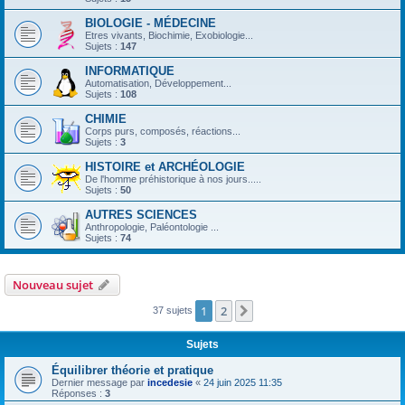
BIOLOGIE - MÉDECINE
Etres vivants, Biochimie, Exobiologie...
Sujets :
147
INFORMATIQUE
Automatisation, Développement...
Sujets :
108
CHIMIE
Corps purs, composés, réactions...
Sujets :
3
HISTOIRE et ARCHÉOLOGIE
De l'homme préhistorique à nos jours.....
Sujets :
50
AUTRES SCIENCES
Anthropologie, Paléontologie ...
Sujets :
74
Nouveau sujet
1
2
Suivante
37 sujets
Sujets
Équilibrer théorie et pratique
Dernier message par
incedesie
«
24 juin 2025 11:35
Réponses :
3