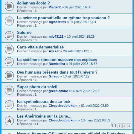
éoliennes écolo ?
Dernier message par
Pierre30
«
07 juin 2025 16:50
Réponses :
3
La science poursuit-elle un rythme trop soutenu ?
Dernier message par
Agnostirex
«
07 juin 2025 16:04
Réponses :
2
Saturne
Dernier message par
mic43121
«
10 avril 2024 18:29
Réponses :
3
Carte vitale dematerialisé
Dernier message par
Axczer
«
28 juillet 2023 12:13
La sixième extinction massive des espèces
Dernier message par
Nombrilist
«
01 juillet 2023 15:57
Des humains présents dans tout l'univers ?
Dernier message par
Giraud
«
13 juin 2023 07:22
Réponses :
3
Super photo du soleil
Dernier message par
green-stone
«
06 avril 2022 12:57
Réponses :
1
les synthétiseurs de star trek
Dernier message par
Chouchoublukum
«
01 avril 2022 08:59
Réponses :
1
Les Américains sur la Lune...
Dernier message par
Chouchoublukum
«
13 mars 2022 06:33
Réponses :
41
1
2
3
Huawei HarmonyOS : voici un aperçu officiel de l’interface