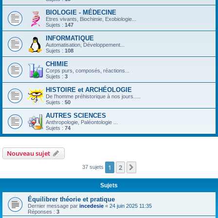
BIOLOGIE - MÉDECINE
Etres vivants, Biochimie, Exobiologie...
Sujets :
147
INFORMATIQUE
Automatisation, Développement...
Sujets :
108
CHIMIE
Corps purs, composés, réactions...
Sujets :
3
HISTOIRE et ARCHÉOLOGIE
De l'homme préhistorique à nos jours.....
Sujets :
50
AUTRES SCIENCES
Anthropologie, Paléontologie ...
Sujets :
74
Nouveau sujet
1
2
Suivante
37 sujets
Sujets
Équilibrer théorie et pratique
Dernier message par
incedesie
«
24 juin 2025 11:35
Réponses :
3