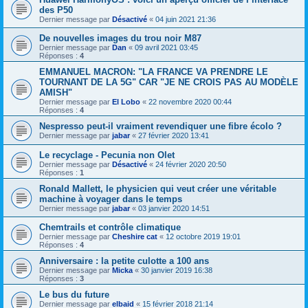
des P50
Dernier message par
Désactivé
«
04 juin 2021 21:36
De nouvelles images du trou noir M87
Dernier message par
Dan
«
09 avril 2021 03:45
Réponses :
4
EMMANUEL MACRON: "LA FRANCE VA PRENDRE LE
TOURNANT DE LA 5G" CAR "JE NE CROIS PAS AU MODÈLE
AMISH"
Dernier message par
El Lobo
«
22 novembre 2020 00:44
Réponses :
4
Nespresso peut-il vraiment revendiquer une fibre écolo ?
Dernier message par
jabar
«
27 février 2020 13:41
Le recyclage - Pecunia non Olet
Dernier message par
Désactivé
«
24 février 2020 20:50
Réponses :
1
Ronald Mallett, le physicien qui veut créer une véritable
machine à voyager dans le temps
Dernier message par
jabar
«
03 janvier 2020 14:51
Chemtrails et contrôle climatique
Dernier message par
Cheshire cat
«
12 octobre 2019 19:01
Réponses :
4
Anniversaire : la petite culotte a 100 ans
Dernier message par
Micka
«
30 janvier 2019 16:38
Réponses :
3
Le bus du future
Dernier message par
elbaid
«
15 février 2018 21:14