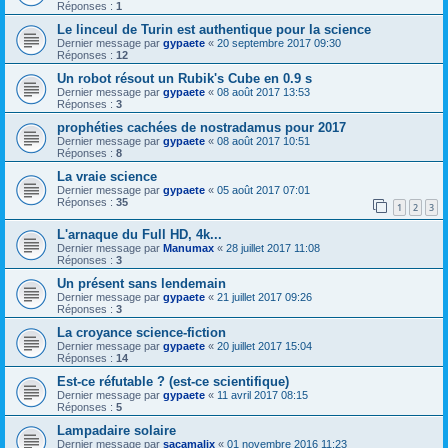
Réponses :
1
Le linceul de Turin est authentique pour la science
Dernier message par
gypaete
«
20 septembre 2017 09:30
Réponses :
12
Un robot résout un Rubik's Cube en 0.9 s
Dernier message par
gypaete
«
08 août 2017 13:53
Réponses :
3
prophéties cachées de nostradamus pour 2017
Dernier message par
gypaete
«
08 août 2017 10:51
Réponses :
8
La vraie science
Dernier message par
gypaete
«
05 août 2017 07:01
Réponses :
35
1
2
3
L'arnaque du Full HD, 4k...
Dernier message par
Manumax
«
28 juillet 2017 11:08
Réponses :
3
Un présent sans lendemain
Dernier message par
gypaete
«
21 juillet 2017 09:26
Réponses :
3
La croyance science-fiction
Dernier message par
gypaete
«
20 juillet 2017 15:04
Réponses :
14
Est-ce réfutable ? (est-ce scientifique)
Dernier message par
gypaete
«
11 avril 2017 08:15
Réponses :
5
Lampadaire solaire
Dernier message par
sacamalix
«
01 novembre 2016 11:23