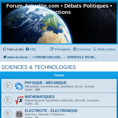
Forum-Actualite.com • Débats Politiques •
Elections
Faire un don
FAQ
S’enregistrer
Connexion
Mode sombre
Index du forum
:: FORUMS DISCUSSION GÉNÉRALES
SCIENCES & TECHNOLOGIES
SCIENCES & TECHNOLOGIES
Forum
PHYSIQUE - MÉCANIQUE
Mécanique conventionnelle, quantique, forces, énergie...
Sujets :
100
MATHEMATIQUES
Raisonnements hypothético-déductifs, absurde, concepts...
Sujets :
21
ÉLECTRICITE - ÉLECTRONIQUE
Induction, Intensité, Fréquence...
Sujets :
15