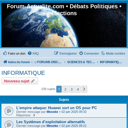
Forum-Actualite.com • Débats Politiques •
Elections
Faire un don
FAQ
S’enregistrer
Connexion
Mode sombre
Index du forum
:: FORUMS DISCUSSION GÉNÉRALES
SCIENCES & TECHNOLOGIES
INFORMATIQUE
INFORMATIQUE
Nouveau sujet
1
2
3
4
Suivante
108 sujets
Sujets
L'empire attaque: Huawei sort un OS pour PC
Dernier message par
Mesoke
«
02 juin 2025 09:32
Réponses :
3
Les Systèmes d’exploitation alternatifs
Dernier message par
Mesoke
«
02 juin 2025 09:21