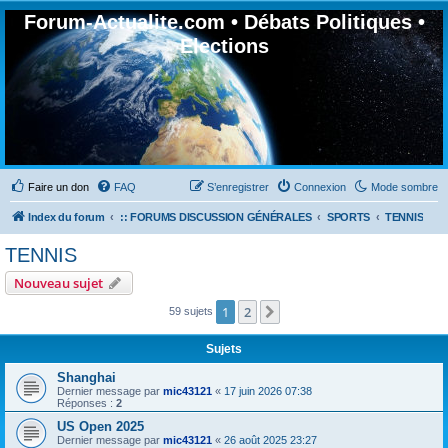
Forum-Actualite.com • Débats Politiques •
Elections
Faire un don
FAQ
S’enregistrer
Connexion
Mode sombre
Index du forum
:: FORUMS DISCUSSION GÉNÉRALES
SPORTS
TENNIS
TENNIS
Nouveau sujet
1
2
Suivante
59 sujets
Sujets
Shanghai
Dernier message par
mic43121
«
17 juin 2026 07:38
Réponses :
2
US Open 2025
Dernier message par
mic43121
«
26 août 2025 23:27