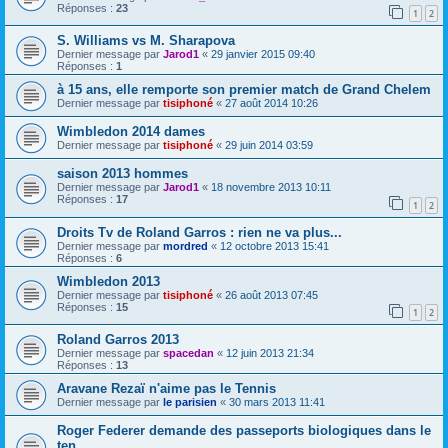
Réponses :
23
1
2
S. Williams vs M. Sharapova
Dernier message par
Jarod1
«
29 janvier 2015 09:40
Réponses :
1
à 15 ans, elle remporte son premier match de Grand Chelem
Dernier message par
tisiphoné
«
27 août 2014 10:26
Wimbledon 2014 dames
Dernier message par
tisiphoné
«
29 juin 2014 03:59
saison 2013 hommes
Dernier message par
Jarod1
«
18 novembre 2013 10:11
Réponses :
17
1
2
Droits Tv de Roland Garros : rien ne va plus...
Dernier message par
mordred
«
12 octobre 2013 15:41
Réponses :
6
Wimbledon 2013
Dernier message par
tisiphoné
«
26 août 2013 07:45
Réponses :
15
1
2
Roland Garros 2013
Dernier message par
spacedan
«
12 juin 2013 21:34
Réponses :
13
Aravane Rezaï n'aime pas le Tennis
Dernier message par
le parisien
«
30 mars 2013 11:41
Roger Federer demande des passeports biologiques dans le
ten