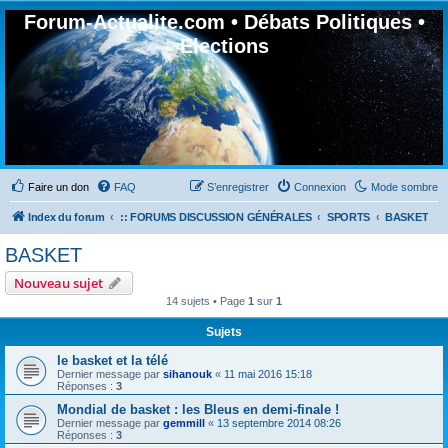
Forum-Actualite.com • Débats Politiques •
Elections
Faire un don
FAQ
S’enregistrer
Connexion
Mode sombre
Index du forum
:: FORUMS DISCUSSION GÉNÉRALES
SPORTS
BASKET
BASKET
Nouveau sujet
14 sujets • Page
1
sur
1
Sujets
le basket et la télé
Dernier message par
sihanouk
«
11 mai 2016 15:18
Réponses :
3
Mondial de basket : les Bleus en demi-finale !
Dernier message par
gemmill
«
13 septembre 2014 08:26
Réponses :
3