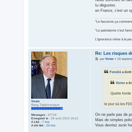
tu dégustes.
en France, c'est un s
"Le fascisme ça commence
“Le patriotisme c'est l'am
L'ignorance mène à la peur,
Re: Les risques d
M
par
Victor
»
15 septem
e
s
s
Fonck1
a écrit
a
g
e
Victor
a éc
Quelle honte 
Victor
le jour où les FD
Rang Tisiphonesque
On ne parle pas de pol
Messages :
47716
Enregistré le :
29 août 2014 19:21
Mais de simples polic
A Liké :
7 fois
Vous devriez avoir ho
A été liké :
24 fois