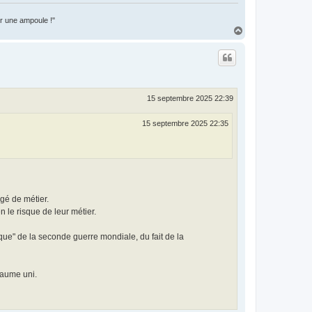
er une ampoule !"
H
a
u
t
15 septembre 2025 22:39
15 septembre 2025 22:35
ngé de métier.
en le risque de leur métier.
que" de la seconde guerre mondiale, du fait de la
yaume uni.