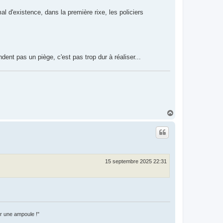
l d'existence, dans la première rixe, les policiers
ent pas un piège, c'est pas trop dur à réaliser...
H
a
u
t
15 septembre 2025 22:31
er une ampoule !"