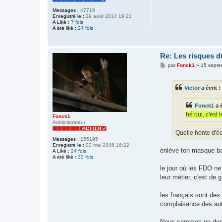
Messages :
47716
Enregistré le :
29 août 2014 19:21
A Liké :
7 fois
A été liké :
24 fois
Re: Les risques d
M
par
Fonck1
»
15 septe
e
s
s
Victor
a écrit :
a
g
e
Fonck1
a é
hé oui, c'est 
Fonck1
Administrateur
Quelle honte d'éc
Messages :
155195
Enregistré le :
02 mai 2006 16:22
enlève ton masque b
A Liké :
24 fois
A été liké :
33 fois
le jour où les FDO ne 
leur métier, c'est de 
les français sont des
complaisance des aut
Nous sommes un des r