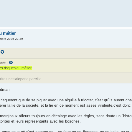
u métier
mbre 2025 22:39
crit :
les risques du métier.
rire une saloperie pareille !
atman.
risqueront que de se piquer avec une aiguille à tricoter, c'est qu'ils auront ch
gérer la lie de la société, et la lie en ce moment est assez virulente,c'est donc 
 marginaux râleurs toujours en décalage avec les règles, sans doute un "histor
orités et leurs représentants avec les bosches,
ares pays où c'est comme ça....va faire ça en Espagne, ou en italie, ou au