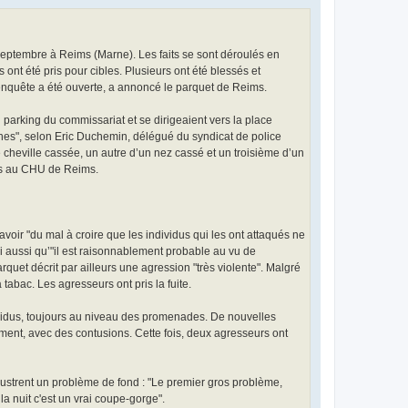
eptembre à Reims (Marne). Les faits se sont déroulés en
nt été pris pour cibles. Plusieurs ont été blessés et
 enquête a été ouverte, a annoncé le parquet de Reims.
u parking du commissariat et se dirigeaient vers la place
onnes", selon Eric Duchemin, délégué du syndicat de police
cheville cassée, un autre d’un nez cassé et un troisième d’un
ués au CHU de Reims.
voir "du mal à croire que les individus qui les ont attaqués ne
i aussi qu’"il est raisonnablement probable au vu de
rquet décrit par ailleurs une agression "très violente". Malgré
tabac. Les agresseurs ont pris la fuite.
dividus, toujours au niveau des promenades. De nouvelles
ement, avec des contusions. Cette fois, deux agresseurs ont
llustrent un problème de fond : "Le premier gros problème,
la nuit c'est un vrai coupe-gorge".