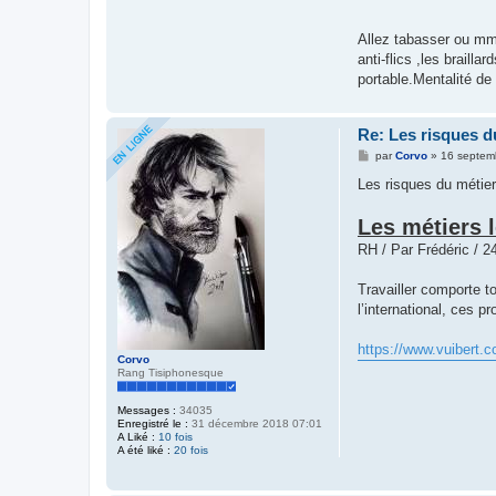
Allez tabasser ou mm
anti-flics ,les braill
portable.Mentalité de 
Re: Les risques d
M
par
Corvo
»
16 septem
e
s
Les risques du métier.
s
a
Les métiers 
g
e
RH / Par Frédéric / 2
Travailler comporte t
l’international, ces p
https://www.vuibert.c
Corvo
Rang Tisiphonesque
Messages :
34035
Enregistré le :
31 décembre 2018 07:01
A Liké :
10 fois
A été liké :
20 fois