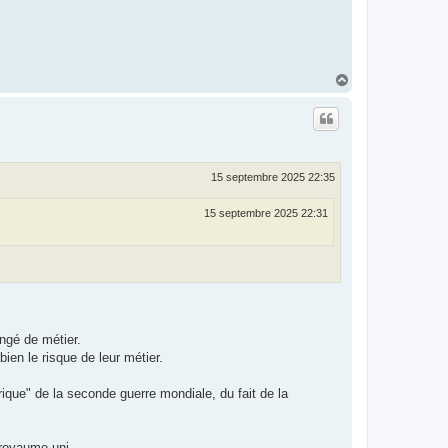
H
a
u
t
15 septembre 2025 22:35
15 septembre 2025 22:31
angé de métier.
bien le risque de leur métier.
ique" de la seconde guerre mondiale, du fait de la
 royaume uni.