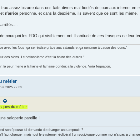
truc assez bizarre dans ces faits divers mal ficelés de journaux internet en ma
e et n'arrête personne, et dans la deuxième, ils savent que ce sont les même.
arrêtés....
de pourquoi les FDO qui visiblement ont l'habitude de ces frasques ne leur tend
 avec les fous, ça se réalise grâce aux salauds et ça continue à cause des cons."
our des siens. Le nationalisme c'est la haine des autres.”
 la peur mène à la haine et la haine conduit à la violence. Voilà l'équation.
u métier
bre 2025 22:35
 :
risques du métier.
une saloperie pareille !
uand son épouse lui demande de changer une ampoule ?
u'il faut changer, mais tout le système néolibéral ! un sociologue comme moi n'a pas à chang