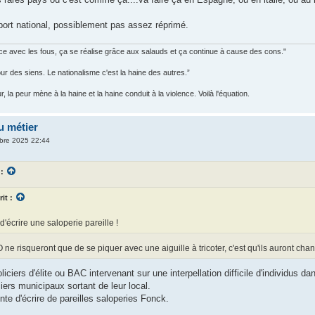
port national, possiblement pas assez réprimé.
 avec les fous, ça se réalise grâce aux salauds et ça continue à cause des cons."
our des siens. Le nationalisme c'est la haine des autres.”
 la peur mène à la haine et la haine conduit à la violence. Voilà l'équation.
u métier
bre 2025 22:44
 :
rit :
d'écrire une saloperie pareille !
O ne risqueront que de se piquer avec une aiguille à tricoter, c'est qu'ils auront cha
iciers d'élite ou BAC intervenant sur une interpellation difficile d'individus da
iers municipaux sortant de leur local.
nte d'écrire de pareilles saloperies Fonck.