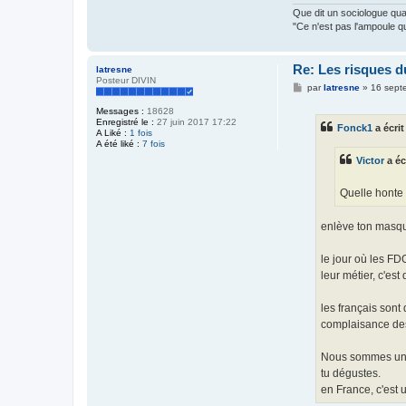
Que dit un sociologue q
"Ce n'est pas l'ampoule q
Re: Les risques d
latresne
Posteur DIVIN
M
par
latresne
»
16 sept
e
s
Messages :
18628
s
Enregistré le :
27 juin 2017 17:22
Fonck1
a écrit
a
A Liké :
1 fois
g
A été liké :
7 fois
e
Victor
a éc
Quelle honte 
enlève ton masq
le jour où les FD
leur métier, c'est
les français sont
complaisance des 
Nous sommes un d
tu dégustes.
en France, c'est 