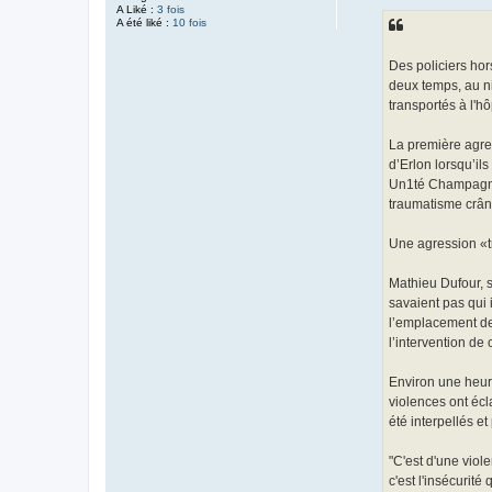
A Liké :
3 fois
a
A été liké :
10 fois
g
e
Des policiers ho
deux temps, au ni
transportés à l'h
La première agres
d’Erlon lorsqu’il
Un1té Champagne-A
traumatisme crân
Une agression «t
Mathieu Dufour, s
savaient pas qui 
l’emplacement de 
l’intervention de
Environ une heure
violences ont écl
été interpellés e
"C'est d'une viol
c'est l'insécurit