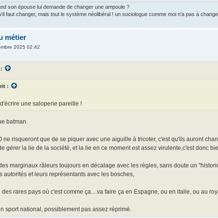
uand son épouse lui demande de changer une ampoule ?
u'il faut changer, mais tout le système néolibéral ! un sociologue comme moi n'a pas à chang
u métier
embre 2025 02:42
 :
rit :
d'écrire une saloperie pareille !
ue batman.
O ne risqueront que de se piquer avec une aiguille à tricoter, c'est qu'ils auront cha
 de gérer la lie de la société, et la lie en ce moment est assez virulente,c'est donc bi
 des marginaux râleurs toujours en décalage avec les règles, sans doute un "histori
autorités et leurs représentants avec les bosches,
es rares pays où c'est comme ça....va faire ça en Espagne, ou en italie, ou au ro
un sport national, possiblement pas assez réprimé.