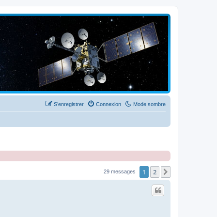
S’enregistrer
Connexion
Mode sombre
1
2
Suivante
29 messages