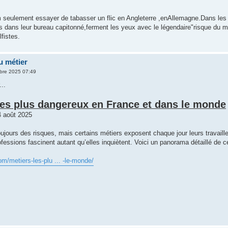
 seulement essayer de tabasser un flic en Angleterre ,enAllemagne.Dans les
ards dans leur bureau capitonné,ferment les yeux avec le légendaire"risque du mé
lfistes.
u métier
bre 2025 07:49
..
les plus dangereux en France et dans le monde
4 août 2025
oujours des risques, mais certains métiers exposent chaque jour leurs trava
rofessions fascinent autant qu’elles inquiètent. Voici un panorama détaillé de 
om/metiers-les-plu ... -le-monde/