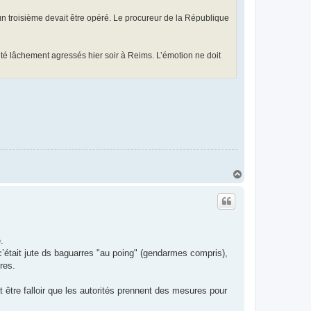
’un troisième devait être opéré. Le procureur de la République
été lâchement agressés hier soir à Reims. L’émotion ne doit
H
a
u
t
.
c’était jute ds baguarres "au poing" (gendarmes compris),
res.
t être falloir que les autorités prennent des mesures pour