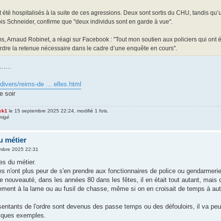
nt été hospitalisés à la suite de ces agressions. Deux sont sortis du CHU, tandis qu
is Schneider, confirme que "deux individus sont en garde à vue".
, Arnaud Robinet, a réagi sur Facebook : "Tout mon soutien aux policiers qui ont 
rdre la retenue nécessaire dans le cadre d’une enquête en cours".
....
-divers/reims-de ... elles.html
e soir
ck1
le 15 septembre 2025 22:24, modifié 1 fois.
rrigé
u métier
mbre 2025 22:31
ues du métier.
unes n'ont plus peur de s'en prendre aux fonctionnaires de police ou gendarmerie
e nouveauté, dans les années 80 dans les fêtes, il en était tout autant, mais 
rement à la lame ou au fusil de chasse, même si on en croisait de temps à aut
ésentants de l'ordre sont devenus des passe temps ou des défouloirs, il va peu
uelques exemples.