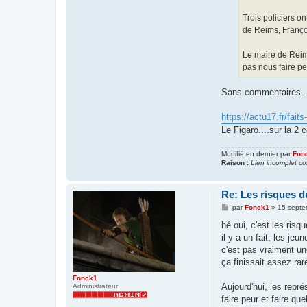
Trois policiers o
de Reims, Franço
Le maire de Reims
pas nous faire pe
Sans commentaires....
https://actu17.fr/faits
Le Figaro....sur la 2 c
Modifié en dernier par
Fon
Raison :
Lien incomplet co
Re: Les risques d
M
par
Fonck1
»
15 septe
e
s
hé oui, c'est les risq
s
il y a un fait, les je
a
g
c'est pas vraiment un
e
ça finissait assez ra
Fonck1
Aujourd'hui, les repr
Administrateur
faire peur et faire q