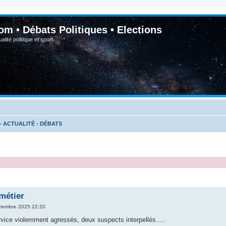
om • Débats Politiques • Elections
lité politique et sport
- ACTUALITÉ - DÉBATS
métier
ptembre 2025 22:20
rvice violemment agressés, deux suspects interpellés.....