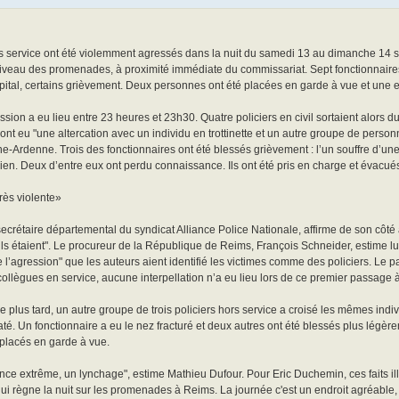
rs service ont été violemment agressés dans la nuit du samedi 13 au dimanche 14 s
veau des promenades, à proximité immédiate du commissariat. Sept fonctionnaires o
ôpital, certains grièvement. Deux personnes ont été placées en garde à vue et une
sion a eu lieu entre 23 heures et 23h30. Quatre policiers en civil sortaient alors d
s ont eu "une altercation avec un individu en trottinette et un autre groupe de pers
rdenne. Trois des fonctionnaires ont été blessés grièvement : l’un souffre d’une 
ien. Deux d’entre eux ont perdu connaissance. Ils ont été pris en charge et évac
rès violente»
ecrétaire départemental du syndicat Alliance Police Nationale, affirme de son côté a
ils étaient". Le procureur de la République de Reims, François Schneider, estime lu
l’agression" que les auteurs aient identifié les victimes comme des policiers. Le pa
 collègues en service, aucune interpellation n’a eu lieu lors de ce premier passage à 
 plus tard, un autre groupe de trois policiers hors service a croisé les mêmes in
até. Un fonctionnaire a eu le nez fracturé et deux autres ont été blessés plus légèr
t placés en garde à vue.
ence extrême, un lynchage", estime Mathieu Dufour. Pour Eric Duchemin, ces faits i
é qui règne la nuit sur les promenades à Reims. La journée c'est un endroit agréable, 