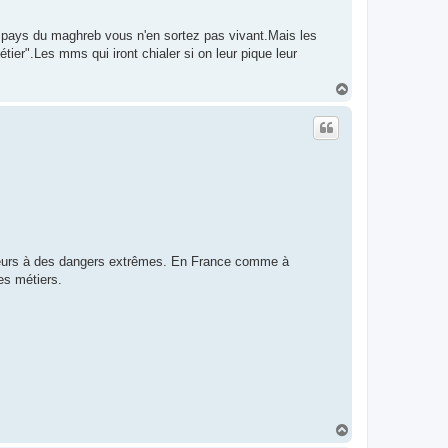
 pays du maghreb vous n'en sortez pas vivant.Mais les
tier".Les mms qui iront chialer si on leur pique leur
H
a
u
t
illeurs à des dangers extrêmes. En France comme à
ces métiers.
H
a