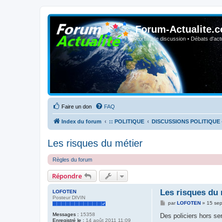
Forum-Actualite.c
Forum de discussion • Débats d'actua
Faire un don
FAQ
Index du forum
:: POLITIQUE
DISCUSSIONS POLITIQUE 
Les risques du métier
Règles du forum
Répondre
Les risques du 
LOFOTEN
Posteur DIVIN
M
par
LOFOTEN
»
15 se
e
Messages :
15358
s
Des policiers hors se
Enregistré le :
14 août 2011 11:09
s