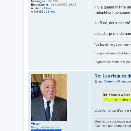
Messages :
155195
Enregistré le :
02 mai 2006 16:22
il y a quand même un 
A Liké :
24 fois
A été liké :
33 fois
n'identifient personn
au final, deux ont été 
cela dit, je me deman
"Le fascisme ça commence
“Le patriotisme c'est l'am
L'ignorance mène à la peur,
Re: Les risques d
M
par
Victor
»
15 septem
e
s
s
Fonck1
a écrit
a
g
hé oui, c'est les 
e
Quelle honte d'écrire 
Que dit un sociologue q
Victor
"Ce n'est pas l'ampoule q
Rang Tisiphonesque