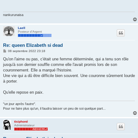
a
g
e
nankurunaisa
Laell
Posteur d'Argent
Re: queen Elizabeth si dead
M
08 septembre 2022 23:18
e
s
Qu'on l'aime ou pas, c'était une femme déterminée, qui a tenu son rôle
s
jusqu'à son dernier souffle comme elle l'avait promis lors de son
a
g
couronnement. Elle a marqué l'histoire.
e
Une vie qui a dû être difficile bien souvent. Une couronne sûrement lourde
à porter.
Qu'elle repose en paix.
"un jour après l'autre".
Pour ne faire plus qu'un, il faudra laisser un peu de soi quelque part...
tisiphoné
Administrateur