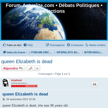
Forum-Actualite.com • Débats Politiques •
Elections
Faire un don
FAQ
S’enregistrer
Connexion
Mode sombre
Index du forum
:: FORUMS DISCUSSION GÉNÉRALES
INTERALDYS AUTOUR DU MONDE
INTER ENGLISH TALK
queen Elizabeth is dead
Répondre
3 messages • Page
1
sur
1
tisiphoné
Administrateur
queen Elizabeth is dead
M
08 septembre 2022 20:58
e
s
queen Elizabeth is dead, she was 96 years old.
s