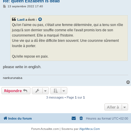
Re: queen Elizabeth is dead
M
13 septembre 2022 17:40
e
s
s
Laell
a écrit :
a
g
Qu'on l'aime ou pas, c'était une femme déterminée, qui a tenu son rôle
e
jusqu'à son dernier souffle comme elle l'avait promis lors de son
couronnement. Elle a marqué l'histoire.
Une vie qui a dû être difficile bien souvent. Une couronne sûrement
lourde à porter.
Qu'elle repose en paix.
please write in english.
nankurunaisa
Répondre
3 messages • Page
1
sur
1
Aller à
Index du forum
Heures au format
UTC+02:00
Forum-Actualite.com | Soutenu par
AlgoMeca.Com