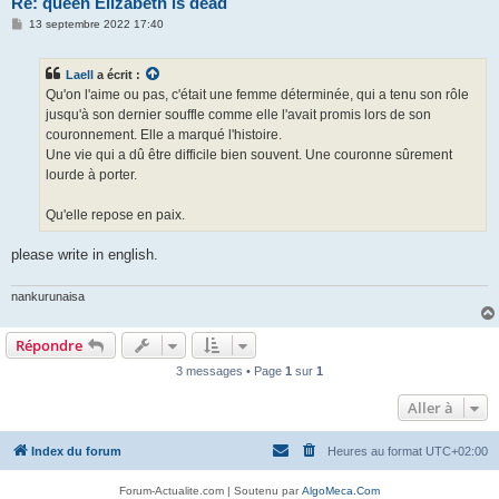
Re: queen Elizabeth is dead
M
13 septembre 2022 17:40
e
s
s
Laell
a écrit :
a
g
Qu'on l'aime ou pas, c'était une femme déterminée, qui a tenu son rôle
e
jusqu'à son dernier souffle comme elle l'avait promis lors de son
couronnement. Elle a marqué l'histoire.
Une vie qui a dû être difficile bien souvent. Une couronne sûrement
lourde à porter.
Qu'elle repose en paix.
please write in english.
nankurunaisa
Répondre
3 messages • Page
1
sur
1
Aller à
Index du forum
Heures au format
UTC+02:00
Forum-Actualite.com | Soutenu par
AlgoMeca.Com