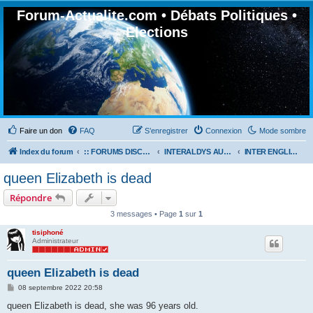
Forum-Actualite.com • Débats Politiques •
Elections
Faire un don
FAQ
S’enregistrer
Connexion
Mode sombre
Index du forum
:: FORUMS DISCUSSION GÉNÉRALES
INTERALDYS AUTOUR DU MONDE
INTER ENGLISH TALK
queen Elizabeth is dead
Répondre
3 messages • Page
1
sur
1
tisiphoné
Administrateur
queen Elizabeth is dead
M
08 septembre 2022 20:58
e
s
queen Elizabeth is dead, she was 96 years old.
s