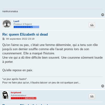
a
g
e
nankurunaisa
Laell
Posteur d'Argent
Re: queen Elizabeth si dead
M
08 septembre 2022 23:18
e
s
Qu'on l'aime ou pas, c'était une femme déterminée, qui a tenu son rôle
s
jusqu'à son dernier souffle comme elle l'avait promis lors de son
a
g
couronnement. Elle a marqué l'histoire.
e
Une vie qui a dû être difficile bien souvent. Une couronne sûrement lourde
à porter.
Qu'elle repose en paix.
"un jour après l'autre".
Pour ne faire plus qu'un, il faudra laisser un peu de soi quelque part...
tisiphoné
Administrateur