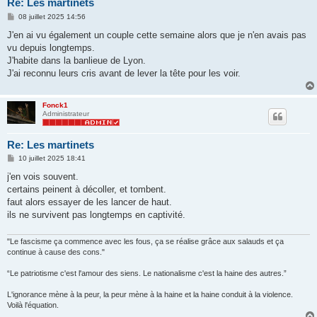
Re: Les martinets
M
08 juillet 2025 14:56
e
s
J'en ai vu également un couple cette semaine alors que je n'en avais pas
s
vu depuis longtemps.
a
g
J'habite dans la banlieue de Lyon.
e
J'ai reconnu leurs cris avant de lever la tête pour les voir.
Fonck1
Administrateur
Re: Les martinets
M
10 juillet 2025 18:41
e
s
j'en vois souvent.
s
certains peinent à décoller, et tombent.
a
g
faut alors essayer de les lancer de haut.
e
ils ne survivent pas longtemps en captivité.
"Le fascisme ça commence avec les fous, ça se réalise grâce aux salauds et ça
continue à cause des cons."
“Le patriotisme c'est l'amour des siens. Le nationalisme c'est la haine des autres.”
L'ignorance mène à la peur, la peur mène à la haine et la haine conduit à la violence.
Voilà l'équation.