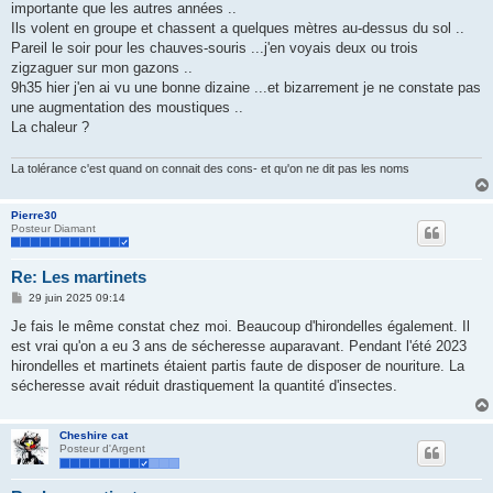
importante que les autres années ..
a
g
Ils volent en groupe et chassent a quelques mètres au-dessus du sol ..
e
Pareil le soir pour les chauves-souris ...j'en voyais deux ou trois
zigzaguer sur mon gazons ..
9h35 hier j'en ai vu une bonne dizaine ...et bizarrement je ne constate pas
une augmentation des moustiques ..
La chaleur ?
La tolérance c'est quand on connait des cons- et qu'on ne dit pas les noms
Pierre30
Posteur Diamant
Re: Les martinets
M
29 juin 2025 09:14
e
s
Je fais le même constat chez moi. Beaucoup d'hirondelles également. Il
s
est vrai qu'on a eu 3 ans de sécheresse auparavant. Pendant l'été 2023
a
g
hirondelles et martinets étaient partis faute de disposer de nouriture. La
e
sécheresse avait réduit drastiquement la quantité d'insectes.
Cheshire cat
Posteur d'Argent