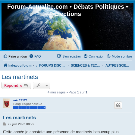
Forum-Actualite.com • Débats Politiques •
Elections
Faire un don
FAQ
S’enregistrer
Connexion
Mode sombre
Index du forum
:: FORUMS DISCUSSION GÉNÉRALES
SCIENCES & TECHNOLOGIES
AUTRES SCIENCES
Les martinets
Répondre
4 messages • Page
1
sur
1
mic43121
Rang Tisiphonesque
Les martinets
M
29 juin 2025 08:29
e
s
Cette année je constate une présence de martinets beaucoup plus
s