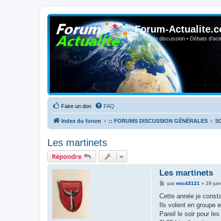
Forum-Actualite.c
Forum de discussion • Débats d'actua
Faire un don
FAQ
Index du forum
:: FORUMS DISCUSSION GÉNÉRALES
S
Les martinets
Répondre
Les martinets
M
par
mic43121
»
29 jui
e
s
Cette année je const
s
Ils volent en groupe 
a
g
Pareil le soir pour le
e