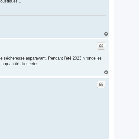
oustiques ..
H
a
u
t
de sécheresse auparavant. Pendant l'été 2023 hirondelles
la quantité d'insectes.
H
a
u
t