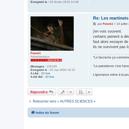
Enregistré le :
04 février 2019 14:49
Re: Les martinets
M
par
Fonck1
»
10 juille
e
s
j'en vois souvent.
s
certains peinent à déc
a
g
faut alors essayer de
e
ils ne survivent pas 
Fonck1
Administrateur
"Le fascisme ça commence
“Le patriotisme c'est l'am
Messages :
155195
Enregistré le :
02 mai 2006 16:22
A Liké :
24 fois
L'ignorance mène à la peur,
A été liké :
33 fois
Répondre
Retourner vers « AUTRES SCIENCES »
Index du forum