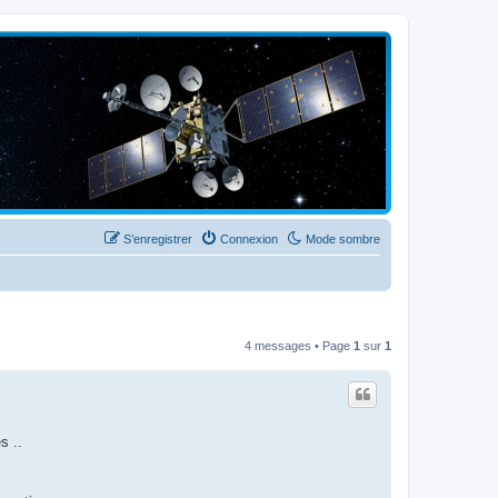
S’enregistrer
Connexion
Mode sombre
4 messages • Page
1
sur
1
s ..