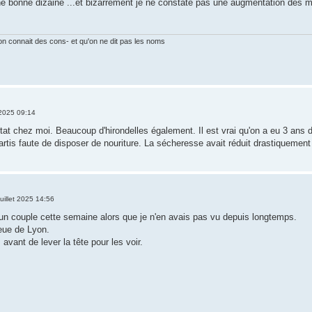
une bonne dizaine ...et bizarrement je ne constate pas une augmentation des m
on connait des cons- et qu'on ne dit pas les noms
 2025 09:14
at chez moi. Beaucoup d'hirondelles également. Il est vrai qu'on a eu 3 ans 
artis faute de disposer de nouriture. La sécheresse avait réduit drastiquement 
juillet 2025 14:56
un couple cette semaine alors que je n'en avais pas vu depuis longtemps.
ieue de Lyon.
 avant de lever la tête pour les voir.