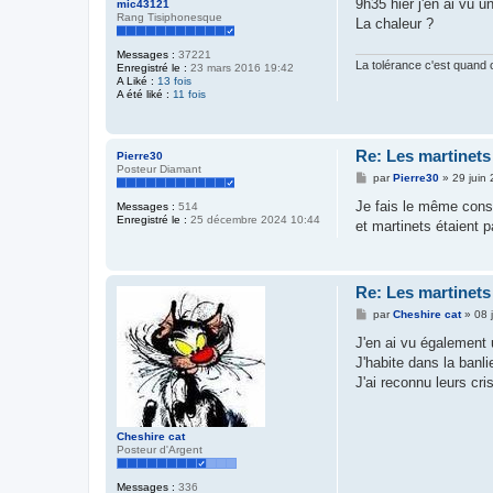
9h35 hier j'en ai vu 
mic43121
Rang Tisiphonesque
La chaleur ?
Messages :
37221
La tolérance c'est quand 
Enregistré le :
23 mars 2016 19:42
A Liké :
13 fois
A été liké :
11 fois
Re: Les martinets
Pierre30
Posteur Diamant
M
par
Pierre30
»
29 juin
e
s
Je fais le même const
Messages :
514
s
Enregistré le :
25 décembre 2024 10:44
et martinets étaient p
a
g
e
Re: Les martinets
M
par
Cheshire cat
»
08 
e
s
J'en ai vu également 
s
J'habite dans la banl
a
g
J'ai reconnu leurs cris
e
Cheshire cat
Posteur d'Argent
Messages :
336