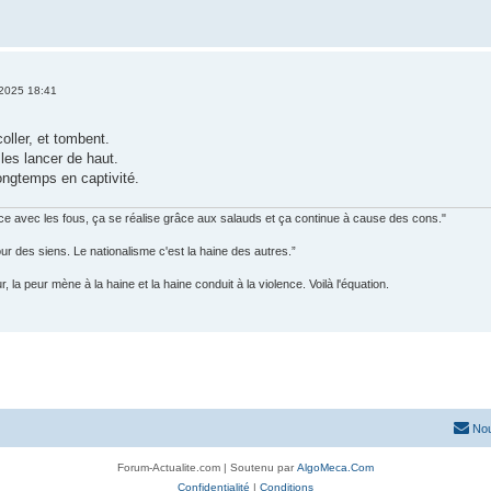
t 2025 18:41
oller, et tombent.
 les lancer de haut.
longtemps en captivité.
 avec les fous, ça se réalise grâce aux salauds et ça continue à cause des cons."
our des siens. Le nationalisme c'est la haine des autres.”
 la peur mène à la haine et la haine conduit à la violence. Voilà l'équation.
Nou
Forum-Actualite.com | Soutenu par
AlgoMeca.Com
Confidentialité
|
Conditions