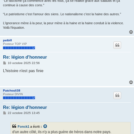
"Le fascisme ça commence avec les fous, ça se réalise grâce aux salauds et ça
continue à cause des cons."
“Le patriotisme c'est l'amour des siens. Le nationalisme c'est la haine des autres.”
L'ignorance mène à la peur, la peur mène à la haine et la haine conduit à la violence.
Voilà l'équation.
patbill
Posteur TOP VIP
Re: légion d'honneur
M
10 octobre 2025 22:56
e
s
L'histoire n'est pas finie
s
a
g
e
Patchouli38
Posteur DIVIN
Re: légion d'honneur
M
22 octobre 2025 13:45
e
s
s
Fonck1
a écrit :
a
g
d'un autre côté, ils n'y a plus guère de héros dans notre pays.