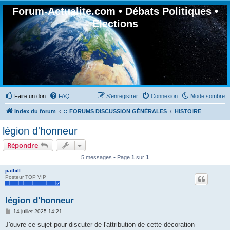
Forum-Actualite.com • Débats Politiques •
Elections
Faire un don
FAQ
S’enregistrer
Connexion
Mode sombre
Index du forum
:: FORUMS DISCUSSION GÉNÉRALES
HISTOIRE
légion d'honneur
Répondre
5 messages • Page
1
sur
1
patbill
Posteur TOP VIP
légion d'honneur
M
14 juillet 2025 14:21
e
s
J'ouvre ce sujet pour discuter de l'attribution de cette décoration
s