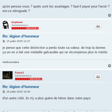
a
g
qu'en pensez-vous ? quels sont les avantages ? faut-il payer pour l'avoir ?
e
est-ce rétrograde ?
tisiphoné
Administrateur
Re: légion d'honneur
M
15 juillet 2025 12:47
e
s
je pense que cette distinction a perdu toute sa valeur, de trop la donner,
s
ça en en a fait une médaille galvaudée qui ne récompense plus le mérite.
a
g
e
nankurunaisa
Fonck1
Administrateur
Re: légion d'honneur
M
18 juillet 2025 16:45
e
s
d'un autre côté, ils n'y a plus guère de héros dans notre pays.
s
a
g
e