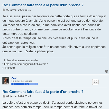
Re: Comment faire face à la perte d'un proche ?
M
09 janvier 2026 00:48
e
s
Je suis aussi passé par l'épreuve de cette porte qui se ferme d'un coup et
s
qui nous sépare à jamais d'une personne qui est une partie de notre vie.
a
g
Ma réaction a été la colère, je me souviens avoir donné des coups de
e
pieds contre un mur, comme une forme de révolte face à l'annonce de
cette mort trop soudaine.
Après c'est le temps qui soigne les blessures et puis la vie qui nous
entraine jour après jour.
Je pense que la religion peut être un secours, elle ouvre à une espérance
que je n'ai pas. Reste la philosophie.
* il pleut doucement sur la ville *
* Et le poète soul engueulait l' Univers *
(Rimbaud)
Azial
Posteur de Bronze
Re: Comment faire face à la perte d'un proche ?
M
09 janvier 2026 23:49
e
s
La colère c'est une étape du deuil. J'ai aussi perdu plusieurs personnes
s
proches ces derniers temps, seul le temps permet de faire le travail de
a