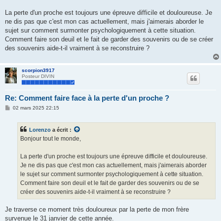
a
g
La perte d'un proche est toujours une épreuve difficile et douloureuse. Je
e
ne dis pas que c'est mon cas actuellement, mais j'aimerais aborder le
sujet sur comment surmonter psychologiquement à cette situation.
Comment faire son deuil et le fait de garder des souvenirs ou de se créer
des souvenirs aide-t-il vraiment à se reconstruire ?
scorpion3917
Posteur DIVIN
Re: Comment faire face à la perte d'un proche ?
M
02 mars 2025 22:15
e
s
s
Lorenzo
a écrit :
a
g
Bonjour tout le monde,
e
La perte d'un proche est toujours une épreuve difficile et douloureuse.
Je ne dis pas que c'est mon cas actuellement, mais j'aimerais aborder
le sujet sur comment surmonter psychologiquement à cette situation.
Comment faire son deuil et le fait de garder des souvenirs ou de se
créer des souvenirs aide-t-il vraiment à se reconstruire ?
Je traverse ce moment très douloureux par la perte de mon frère
survenue le 31 janvier de cette année.