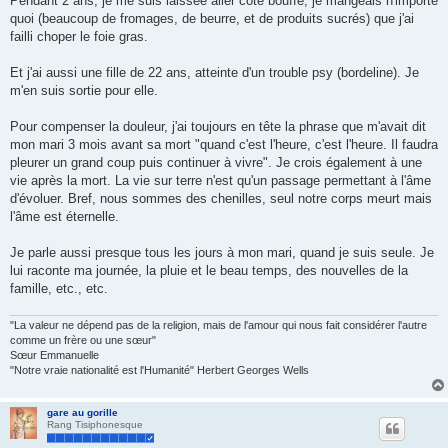
Pendant 2 ans, je me suis laissée aller côté bouffe, je mangeais n'importe
quoi (beaucoup de fromages, de beurre, et de produits sucrés) que j'ai
failli choper le foie gras.
Et j'ai aussi une fille de 22 ans, atteinte d'un trouble psy (bordeline). Je
m'en suis sortie pour elle.
Pour compenser la douleur, j'ai toujours en tête la phrase que m'avait dit
mon mari 3 mois avant sa mort "quand c'est l'heure, c'est l'heure. Il faudra
pleurer un grand coup puis continuer à vivre". Je crois également à une
vie après la mort. La vie sur terre n'est qu'un passage permettant à l'âme
d'évoluer. Bref, nous sommes des chenilles, seul notre corps meurt mais
l'âme est éternelle.
Je parle aussi presque tous les jours à mon mari, quand je suis seule. Je
lui raconte ma journée, la pluie et le beau temps, des nouvelles de la
famille, etc., etc.
"La valeur ne dépend pas de la religion, mais de l'amour qui nous fait considérer l'autre
comme un frère ou une sœur"
Sœur Emmanuelle
"Notre vraie nationalité est l'Humanité" Herbert Georges Wells
gare au gorille
Rang Tisiphonesque