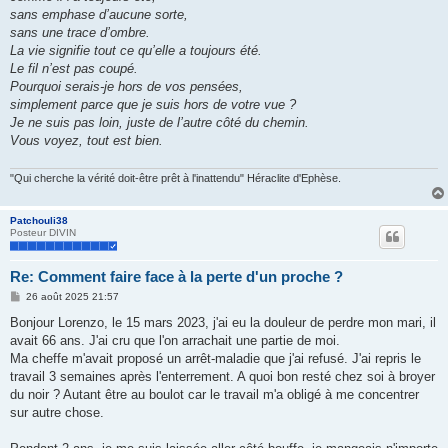
sans emphase d’aucune sorte,
sans une trace d’ombre.
La vie signifie tout ce qu’elle a toujours été.
Le fil n’est pas coupé.
Pourquoi serais-je hors de vos pensées,
simplement parce que je suis hors de votre vue ?
Je ne suis pas loin, juste de l’autre côté du chemin.
Vous voyez, tout est bien.
"Qui cherche la vérité doit-être prêt à l'inattendu" Héraclite d'Ephèse.
Patchouli38
Posteur DIVIN
Re: Comment faire face à la perte d'un proche ?
M
26 août 2025 21:57
e
s
Bonjour Lorenzo, le 15 mars 2023, j'ai eu la douleur de perdre mon mari, il
s
avait 66 ans. J'ai cru que l'on arrachait une partie de moi.
a
g
Ma cheffe m'avait proposé un arrêt-maladie que j'ai refusé. J'ai repris le
e
travail 3 semaines après l'enterrement. A quoi bon resté chez soi à broyer
du noir ? Autant être au boulot car le travail m'a obligé à me concentrer
sur autre chose.