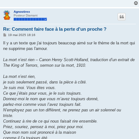
Agnostirex
Posteur Diamant
Re: Comment faire face à la perte d'un proche ?
M
19 mai 2025 18:16
e
s
Il y a un texte que j'ai toujours beaucoup aimé sur le thème de la mort qui
s
ne supprime pas l'amour.
a
g
e
La mort n’est rien – Canon Henry Scott-Holland, traduction d’un extrait de
The King of Terrors, sermon sur la mort, 1910.
La mort n’est rien,
je suis seulement passé, dans la pièce à côté.
Je suis moi. Vous êtes vous.
Ce que j’étais pour vous, je le suis toujours.
Donnez-moi le nom que vous m’avez toujours donné,
parlez-moi comme vous l’avez toujours fait.
N’employez pas un ton différent, ne prenez pas un air solennel ou
triste.
Continuez à rire de ce qui nous faisait rire ensemble.
Priez, souriez, pensez à moi, priez pour moi.
Que mon nom soit prononcé à la maison
comme il l’a toujours été,